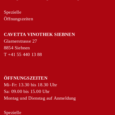
Rum Methodo Tradicional Cubano
Spezielle
Öffnungszeiten
NEUE WELT PANAMA KARIBIK
RON MALTECO PER SAVIO
CAVETTA VINOTHEK SIEBNEN
MALTECO RESERVA RARA, 25
Glarnerstrasse 27
AÑOS
8854 Siebnen
T
+41 55 440 13 88
Ron al Estilo de Guatemala
NEUE WELT PANAMA KARIBIK
RON MALTECO PER SAVIO
ÖFFNUNGSZEITEN
MALTECO SELECCIÓN 1987
Mi–Fr: 13.30 bis 18.30 Uhr
Sa: 09.00 bis 15.00 Uhr
Ron al Estilo de Guatemala
Montag und Dienstag auf Anmeldung
ITALIEN FRIULI-VENEZIA GIULIA
Spezielle