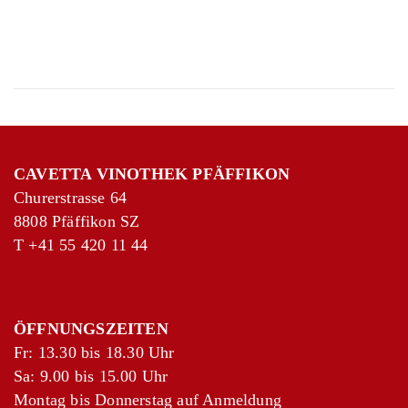
Grillweine
Weinikonen
Neuheiten
Aktionen
GUTSCHEIN
CAVETTA VINOTHEK PFÄFFIKON
ITALIEN ALTO ADIGE
Churerstrasse 64
VILLA LAVIOSA
8808 Pfäffikon SZ
LIQUORE ALLE ERBE MUGO
T
+41 55 420 11 44
GIN / KRÄUTERLIKÖR
NEUE WELT PANAMA KARIBIK
ÖFFNUNGSZEITEN
RUM MALECON
Fr: 13.30 bis 18.30 Uhr
MALECON «SELECCIÓN
Sa: 9.00 bis 15.00 Uhr
Montag bis Donnerstag auf Anmeldung
ESPLENDIDA» 1979