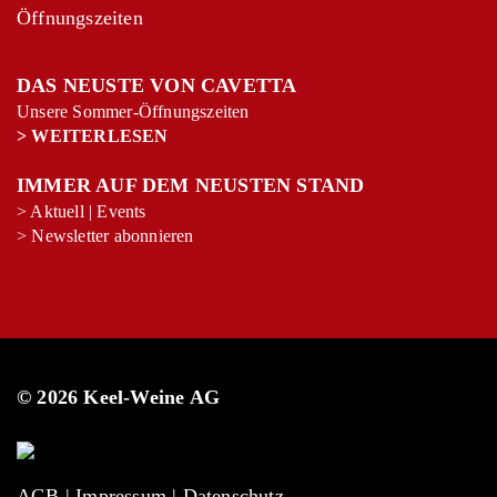
AGRICOLA LIS NERIS
Öffnungszeiten
TAL LÙC 2008
Vino da Tavola
DAS NEUSTE VON CAVETTA
Unsere Sommer-Öffnungszeiten
>
WEITERLESEN
SPANIEN ANDALUCÍA
EMILIO LUSTAU
IMMER AUF DEM NEUSTEN STAND
PEDRO XIMÉNEZ «SAN
>
Aktuell
|
Events
EMILIO»
>
Newsletter abonnieren
Jerez-Xérèz-Sherry do
PORTUGAL MADEIRA
HENRIQUES & HENRIQUES
© 2026 Keel-Weine AG
MONTE SECCO, EXTRA DRY
Madeira
AGB
|
Impressum
|
Datenschutz