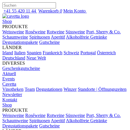
+41 55 420 11 44
Warenkorb
0
Mein Konto
Shop
PRODUKTE
Weissweine
Roséweine
Rotweine
Süssweine
Port, Sherry & Co.
Schaumweine
Spirituosen
Aperitif
Alkoholfreie Getränke
Degustationspakete
Gutscheine
LÄNDER
Irland
Italien
Spanien
Frankreich
Schweiz
Portugal
Österreich
Deutschland
Neue Welt
DIVERSES
Geschenkgutscheine
Aktuell
Events
Cavetta
Vinotheken
Team
Degustationen
Winzer
Standorte | Öffnungszeiten
Newsletter
Kontakt
Shop
PRODUKTE
Weissweine
Roséweine
Rotweine
Süssweine
Port, Sherry & Co.
Schaumweine
Spirituosen
Aperitif
Alkoholfreie Getränke
Degustationspakete
Gutscheine