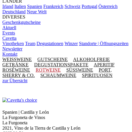
LÄNDER
Irland
Italien
Spanien
Frankreich
Schweiz
Portugal
Österreich
Deutschland
Neue Welt
DIVERSES
Geschenkgutscheine
Aktuell
Events
Cavetta
Vinotheken
Team
Degustationen
Winzer
Standorte | Öffnungszeiten
Newsletter
Kontakt
WEISSWEINE
GUTSCHEINE
ALKOHOLFREIE
GETRÄNKE
DEGUSTATIONSPAKETE
APERITIF
ROSÉWEINE
ROTWEINE
SÜSSWEINE
PORT,
SHERRY & CO.
SCHAUMWEINE
SPIRITUOSEN
zur Übersicht
Spanien | Castilla y León
La Furgoneta de Vinos
La Furgoneta
2021, Vino de la Tierra de Castilla y León