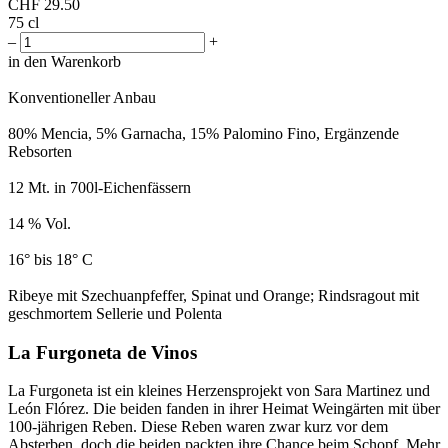
CHF
29.50
75 cl
–
+
in den Warenkorb
Konventioneller Anbau
80% Mencia, 5% Garnacha, 15% Palomino Fino, Ergänzende
Rebsorten
12 Mt. in 700l-Eichenfässern
14 % Vol.
16° bis 18° C
Ribeye mit Szechuanpfeffer, Spinat und Orange; Rindsragout mit
geschmortem Sellerie und Polenta
La Furgoneta de Vinos
La Furgoneta ist ein kleines Herzensprojekt von Sara Martinez und
León Flórez. Die beiden fanden in ihrer Heimat Weingärten mit über
100-jährigen Reben. Diese Reben waren zwar kurz vor dem
Absterben, doch die beiden packten ihre Chance beim Schopf. Mehr