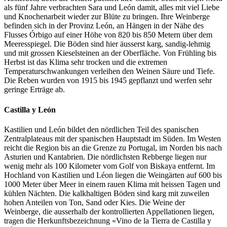
als fünf Jahre verbrachten Sara und León damit, alles mit viel Liebe
und Knochenarbeit wieder zur Blüte zu bringen. Ihre Weinberge
befinden sich in der Provinz León, an Hängen in der Nähe des
Flusses Órbigo auf einer Höhe von 820 bis 850 Metern über dem
Meeresspiegel. Die Böden sind hier äusserst karg, sandig-lehmig
und mit grossen Kieselsteinen an der Oberfläche. Von Frühling bis
Herbst ist das Klima sehr trocken und die extremen
Temperaturschwankungen verleihen den Weinen Säure und Tiefe.
Die Reben wurden von 1915 bis 1945 gepflanzt und werfen sehr
geringe Erträge ab.
Castilla y León
Kastilien und León bildet den nördlichen Teil des spanischen
Zentralplateaus mit der spanischen Hauptstadt im Süden. Im Westen
reicht die Region bis an die Grenze zu Portugal, im Norden bis nach
Asturien und Kantabrien. Die nördlichsten Rebberge liegen nur
wenig mehr als 100 Kilometer vom Golf von Biskaya entfernt. Im
Hochland von Kastilien und Léon liegen die Weingärten auf 600 bis
1000 Meter über Meer in einem rauen Klima mit heissen Tagen und
kühlen Nächten. Die kalkhaltigen Böden sind karg mit zuweilen
hohen Anteilen von Ton, Sand oder Kies. Die Weine der
Weinberge, die ausserhalb der kontrollierten Appellationen liegen,
tragen die Herkunftsbezeichnung «Vino de la Tierra de Castilla y