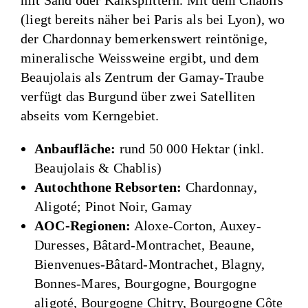
mit Sand oder Kalksplittern. Mit dem Chablis
(liegt bereits näher bei Paris als bei Lyon), wo
der Chardonnay bemerkenswert reintönige,
mineralische Weissweine ergibt, und dem
Beaujolais als Zentrum der Gamay-Traube
verfügt das Burgund über zwei Satelliten
abseits vom Kerngebiet.
Anbaufläche:
rund 50 000 Hektar (inkl.
Beaujolais & Chablis)
Autochthone Rebsorten:
Chardonnay,
Aligoté; Pinot Noir, Gamay
AOC-Regionen:
Aloxe-Corton, Auxey-
Duresses, Bâtard-Montrachet, Beaune,
Bienvenues-Bâtard-Montrachet, Blagny,
Bonnes-Mares, Bourgogne, Bourgogne
aligoté, Bourgogne Chitry, Bourgogne Côte