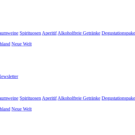
aumweine
Spirituosen
Aperitif
Alkoholfreie Getränke
Degustationspake
hland
Neue Welt
ewsletter
aumweine
Spirituosen
Aperitif
Alkoholfreie Getränke
Degustationspake
hland
Neue Welt