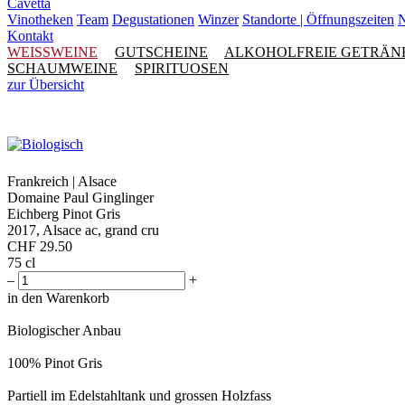
Cavetta
Vinotheken
Team
Degustationen
Winzer
Standorte | Öffnungszeiten
N
Kontakt
WEISSWEINE
GUTSCHEINE
ALKOHOLFREIE GETRÄN
SCHAUMWEINE
SPIRITUOSEN
zur Übersicht
Frankreich | Alsace
Domaine Paul Ginglinger
Eichberg Pinot Gris
2017, Alsace ac, grand cru
CHF
29.50
75 cl
–
+
in den Warenkorb
Biologischer Anbau
100% Pinot Gris
Partiell im Edelstahltank und grossen Holzfass