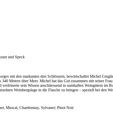
kraut und Speck
ges mit den markanten drei Schlössern, bewirtschaftet Michel Gingling
s 340 Metern über Meer. Michel hat das Gut zusammen mit seiner Fra
d verfeinerte sein Wissen anschliessend in namhaften Weingütern im Bu
 einzelnen Weinbergslage in die Flasche zu bringen – speziell bei den
ner, Muscat, Chardonnay, Sylvaner; Pinot Noir