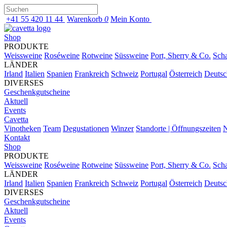
+41 55 420 11 44
Warenkorb
0
Mein Konto
Shop
PRODUKTE
Weissweine
Roséweine
Rotweine
Süssweine
Port, Sherry & Co.
Sch
LÄNDER
Irland
Italien
Spanien
Frankreich
Schweiz
Portugal
Österreich
Deutsc
DIVERSES
Geschenkgutscheine
Aktuell
Events
Cavetta
Vinotheken
Team
Degustationen
Winzer
Standorte | Öffnungszeiten
N
Kontakt
Shop
PRODUKTE
Weissweine
Roséweine
Rotweine
Süssweine
Port, Sherry & Co.
Sch
LÄNDER
Irland
Italien
Spanien
Frankreich
Schweiz
Portugal
Österreich
Deutsc
DIVERSES
Geschenkgutscheine
Aktuell
Events