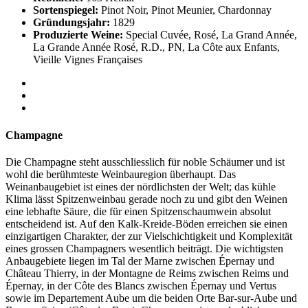
Sortenspiegel:
Pinot Noir, Pinot Meunier, Chardonnay
Gründungsjahr:
1829
Produzierte Weine:
Special Cuvée, Rosé, La Grand Année,
La Grande Année Rosé, R.D., PN, La Côte aux Enfants,
Vieille Vignes Françaises
Champagne
Die Champagne steht ausschliesslich für noble Schäumer und ist
wohl die berühmteste Weinbauregion überhaupt. Das
Weinanbaugebiet ist eines der nördlichsten der Welt; das kühle
Klima lässt Spitzenweinbau gerade noch zu und gibt den Weinen
eine lebhafte Säure, die für einen Spitzenschaumwein absolut
entscheidend ist. Auf den Kalk-Kreide-Böden erreichen sie einen
einzigartigen Charakter, der zur Vielschichtigkeit und Komplexität
eines grossen Champagners wesentlich beiträgt. Die wichtigsten
Anbaugebiete liegen im Tal der Marne zwischen Épernay und
Château Thierry, in der Montagne de Reims zwischen Reims und
Épernay, in der Côte des Blancs zwischen Épernay und Vertus
sowie im Departement Aube um die beiden Orte Bar-sur-Aube und