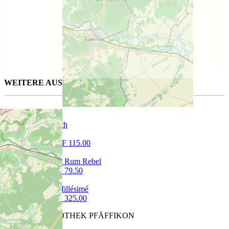
WEITERE AUSGESUCHTE WEINE FÜR SIE
Don
150 cl | CHF 115.00
Smokehead Rum Rebel
70 cl | CHF 79.50
Calvados Millésimé
70 cl | CHF 325.00
CAVETTA VINOTHEK PFÄFFIKON