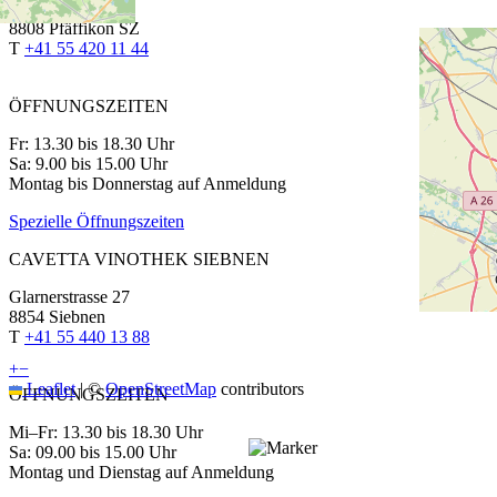
Churerstrasse 64
8808 Pfäffikon SZ
T
+41 55 420 11 44
ÖFFNUNGSZEITEN
Fr: 13.30 bis 18.30 Uhr
Sa: 9.00 bis 15.00 Uhr
Montag bis Donnerstag auf Anmeldung
Spezielle Öffnungszeiten
CAVETTA VINOTHEK SIEBNEN
Glarnerstrasse 27
8854 Siebnen
T
+41 55 440 13 88
+
−
Leaflet
|
©
OpenStreetMap
contributors
ÖFFNUNGSZEITEN
Mi–Fr: 13.30 bis 18.30 Uhr
Sa: 09.00 bis 15.00 Uhr
Montag und Dienstag auf Anmeldung