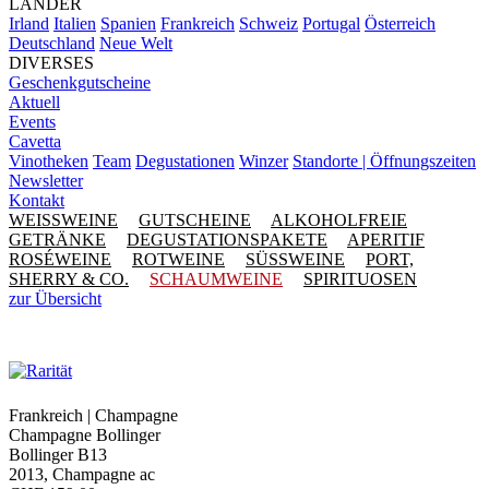
LÄNDER
Irland
Italien
Spanien
Frankreich
Schweiz
Portugal
Österreich
Deutschland
Neue Welt
DIVERSES
Geschenkgutscheine
Aktuell
Events
Cavetta
Vinotheken
Team
Degustationen
Winzer
Standorte | Öffnungszeiten
Newsletter
Kontakt
WEISSWEINE
GUTSCHEINE
ALKOHOLFREIE
GETRÄNKE
DEGUSTATIONSPAKETE
APERITIF
ROSÉWEINE
ROTWEINE
SÜSSWEINE
PORT,
SHERRY & CO.
SCHAUMWEINE
SPIRITUOSEN
zur Übersicht
Frankreich | Champagne
Champagne Bollinger
Bollinger B13
2013, Champagne ac