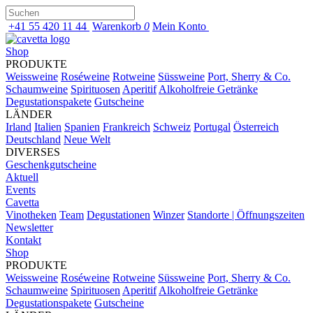
+41 55 420 11 44
Warenkorb
0
Mein Konto
Shop
PRODUKTE
Weissweine
Roséweine
Rotweine
Süssweine
Port, Sherry & Co.
Schaumweine
Spirituosen
Aperitif
Alkoholfreie Getränke
Degustationspakete
Gutscheine
LÄNDER
Irland
Italien
Spanien
Frankreich
Schweiz
Portugal
Österreich
Deutschland
Neue Welt
DIVERSES
Geschenkgutscheine
Aktuell
Events
Cavetta
Vinotheken
Team
Degustationen
Winzer
Standorte | Öffnungszeiten
Newsletter
Kontakt
Shop
PRODUKTE
Weissweine
Roséweine
Rotweine
Süssweine
Port, Sherry & Co.
Schaumweine
Spirituosen
Aperitif
Alkoholfreie Getränke
Degustationspakete
Gutscheine