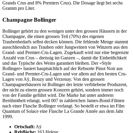
Grands Crus and 8% Premiers Crus). Die Dosage liegt bei sechs
Gramm pro Liter.
Champagne Bollinger
Bollinger gehört zu den wenigen unter den grossen Häusern in der
Champagne, die einen grossen Teil (70%) des eigenen
Traubenbedarfs selbst decken können. Die fehlende Menge stammt
ausschliesslich aus Trauben oder Jungweinen von Winzern aus den
Grand- und Premier-Cru-Lagen. Zugekauft wird nur eine begrenzte
Anzahl von Crus – dreissig im Ganzen –, damit die Einheitlichkeit
und das Typische des Weins garantiert bleiben. Der «Style
Bollinger» basiert hauptsächlich auf der Rebsorte Pinot Noir aus
Grand- und Premier-Cru-Lagen und vor allem auf den besten Cru-
Lagen von Aÿ, Bouzy und Verzenay. Von den grossen
Champagnerhäusern ist Bollinger der letzte verbliebene Produzent,
der nicht zu einem grossen Konzern gehört, sondern immer noch
von der Familie geführt wird. Die Marke hat unter anderem
Berühmtheit erlangt, weil 007 in zahlreichen James-Bond-Filmen
nach einer Flasche Bollinger verlangt. So bestellt er etwa im Film
Quantum of Solace eine Flasche La Grande Année aus dem Jahr
1999.
Ortschaft:
Aÿ
Rebfläche:
163 Hektar