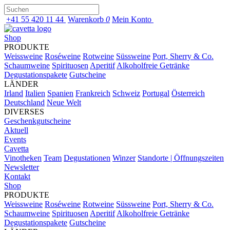
+41 55 420 11 44
Warenkorb
0
Mein Konto
Shop
PRODUKTE
Weissweine
Roséweine
Rotweine
Süssweine
Port, Sherry & Co.
Schaumweine
Spirituosen
Aperitif
Alkoholfreie Getränke
Degustationspakete
Gutscheine
LÄNDER
Irland
Italien
Spanien
Frankreich
Schweiz
Portugal
Österreich
Deutschland
Neue Welt
DIVERSES
Geschenkgutscheine
Aktuell
Events
Cavetta
Vinotheken
Team
Degustationen
Winzer
Standorte | Öffnungszeiten
Newsletter
Kontakt
Shop
PRODUKTE
Weissweine
Roséweine
Rotweine
Süssweine
Port, Sherry & Co.
Schaumweine
Spirituosen
Aperitif
Alkoholfreie Getränke
Degustationspakete
Gutscheine