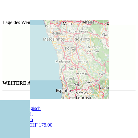
Lage des Weinguts
WEITERE AUSGESUCHTE WEINE FÜR SIE
Lazzarito
75 cl | CHF 175.00
Lagrein