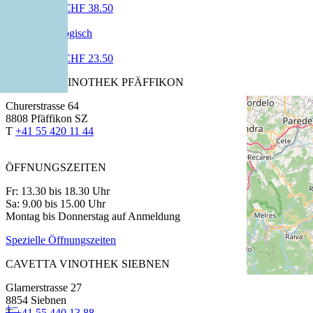
75 cl | CHF 38.50
Trepat
75 cl | CHF 23.50
CAVETTA VINOTHEK PFÄFFIKON
Churerstrasse 64
8808 Pfäffikon SZ
T
+41 55 420 11 44
ÖFFNUNGSZEITEN
Fr: 13.30 bis 18.30 Uhr
Sa: 9.00 bis 15.00 Uhr
Montag bis Donnerstag auf Anmeldung
Spezielle Öffnungszeiten
CAVETTA VINOTHEK SIEBNEN
Glarnerstrasse 27
8854 Siebnen
+
−
T
+41 55 440 13 88