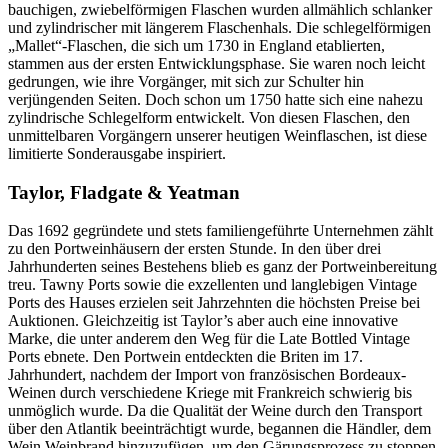
bauchigen, zwiebelförmigen Flaschen wurden allmählich schlanker
und zylindrischer mit längerem Flaschenhals. Die schlegelförmigen
„Mallet“-Flaschen, die sich um 1730 in England etablierten,
stammen aus der ersten Entwicklungsphase. Sie waren noch leicht
gedrungen, wie ihre Vorgänger, mit sich zur Schulter hin
verjüngenden Seiten. Doch schon um 1750 hatte sich eine nahezu
zylindrische Schlegelform entwickelt. Von diesen Flaschen, den
unmittelbaren Vorgängern unserer heutigen Weinflaschen, ist diese
limitierte Sonderausgabe inspiriert.
Taylor, Fladgate & Yeatman
Das 1692 gegründete und stets familiengeführte Unternehmen zählt
zu den Portweinhäusern der ersten Stunde. In den über drei
Jahrhunderten seines Bestehens blieb es ganz der Portweinbereitung
treu. Tawny Ports sowie die exzellenten und langlebigen Vintage
Ports des Hauses erzielen seit Jahrzehnten die höchsten Preise bei
Auktionen. Gleichzeitig ist Taylor’s aber auch eine innovative
Marke, die unter anderem den Weg für die Late Bottled Vintage
Ports ebnete. Den Portwein entdeckten die Briten im 17.
Jahrhundert, nachdem der Import von französischen Bordeaux-
Weinen durch verschiedene Kriege mit Frankreich schwierig bis
unmöglich wurde. Da die Qualität der Weine durch den Transport
über den Atlantik beeinträchtigt wurde, begannen die Händler, dem
Wein Weinbrand hinzuzufügen, um den Gärungsprozess zu stoppen.