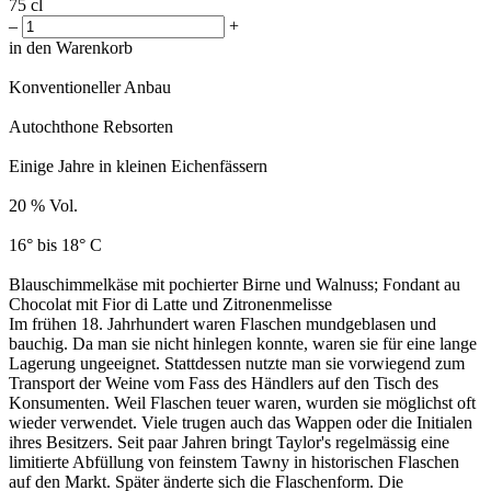
75 cl
–
+
in den Warenkorb
Konventioneller Anbau
Autochthone Rebsorten
Einige Jahre in kleinen Eichenfässern
20 % Vol.
16° bis 18° C
Blauschimmelkäse mit pochierter Birne und Walnuss; Fondant au
Chocolat mit Fior di Latte und Zitronenmelisse
Im frühen 18. Jahrhundert waren Flaschen mundgeblasen und
bauchig. Da man sie nicht hinlegen konnte, waren sie für eine lange
Lagerung ungeeignet. Stattdessen nutzte man sie vorwiegend zum
Transport der Weine vom Fass des Händlers auf den Tisch des
Konsumenten. Weil Flaschen teuer waren, wurden sie möglichst oft
wieder verwendet. Viele trugen auch das Wappen oder die Initialen
ihres Besitzers. Seit paar Jahren bringt Taylor's regelmässig eine
limitierte Abfüllung von feinstem Tawny in historischen Flaschen
auf den Markt. Später änderte sich die Flaschenform. Die