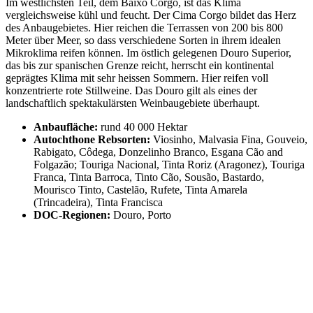
Im westlichsten Teil, dem Baixo Corgo, ist das Klima
vergleichsweise kühl und feucht. Der Cima Corgo bildet das Herz
des Anbaugebietes. Hier reichen die Terrassen von 200 bis 800
Meter über Meer, so dass verschiedene Sorten in ihrem idealen
Mikroklima reifen können. Im östlich gelegenen Douro Superior,
das bis zur spanischen Grenze reicht, herrscht ein kontinental
geprägtes Klima mit sehr heissen Sommern. Hier reifen voll
konzentrierte rote Stillweine. Das Douro gilt als eines der
landschaftlich spektakulärsten Weinbaugebiete überhaupt.
Anbaufläche:
rund 40 000 Hektar
Autochthone Rebsorten:
Viosinho, Malvasia Fina, Gouveio,
Rabigato, Côdega, Donzelinho Branco, Esgana Cão and
Folgazão; Touriga Nacional, Tinta Roriz (Aragonez), Touriga
Franca, Tinta Barroca, Tinto Cão, Sousão, Bastardo,
Mourisco Tinto, Castelão, Rufete, Tinta Amarela
(Trincadeira), Tinta Francisca
DOC-Regionen:
Douro, Porto