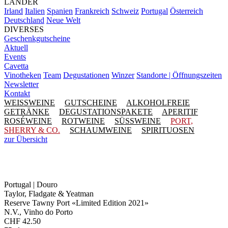
LÄNDER
Irland
Italien
Spanien
Frankreich
Schweiz
Portugal
Österreich
Deutschland
Neue Welt
DIVERSES
Geschenkgutscheine
Aktuell
Events
Cavetta
Vinotheken
Team
Degustationen
Winzer
Standorte | Öffnungszeiten
Newsletter
Kontakt
WEISSWEINE
GUTSCHEINE
ALKOHOLFREIE
GETRÄNKE
DEGUSTATIONSPAKETE
APERITIF
ROSÉWEINE
ROTWEINE
SÜSSWEINE
PORT,
SHERRY & CO.
SCHAUMWEINE
SPIRITUOSEN
zur Übersicht
Portugal | Douro
Taylor, Fladgate & Yeatman
Reserve Tawny Port «Limited Edition 2021»
N.V., Vinho do Porto
CHF
42.50