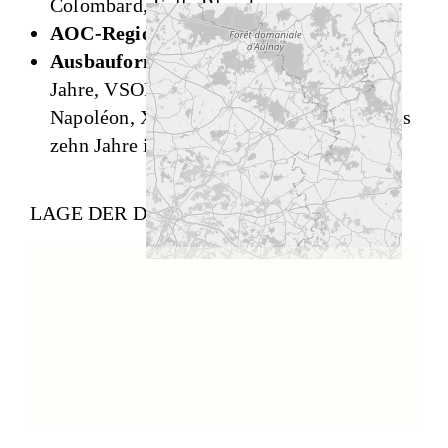
Colombard, Folle Blanche
AOC-Region:
Cognac
Ausbauformen:
VS reift mindestens zwei
Jahre, VSOP mindestens vier Jahre und
Napoléon, XO oder Hors d’Age mindestens
zehn Jahre in Eichenfässern.
LAGE DER DISTILLERIE