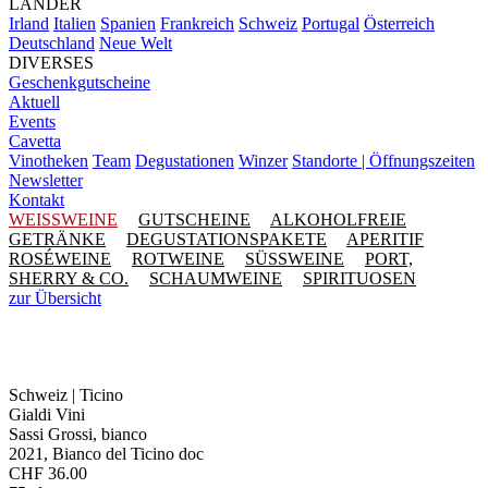
LÄNDER
Irland
Italien
Spanien
Frankreich
Schweiz
Portugal
Österreich
Deutschland
Neue Welt
DIVERSES
Geschenkgutscheine
Aktuell
Events
Cavetta
Vinotheken
Team
Degustationen
Winzer
Standorte | Öffnungszeiten
Newsletter
Kontakt
WEISSWEINE
GUTSCHEINE
ALKOHOLFREIE
GETRÄNKE
DEGUSTATIONSPAKETE
APERITIF
ROSÉWEINE
ROTWEINE
SÜSSWEINE
PORT,
SHERRY & CO.
SCHAUMWEINE
SPIRITUOSEN
zur Übersicht
Schweiz | Ticino
Gialdi Vini
Sassi Grossi, bianco
2021, Bianco del Ticino doc
CHF
36.00