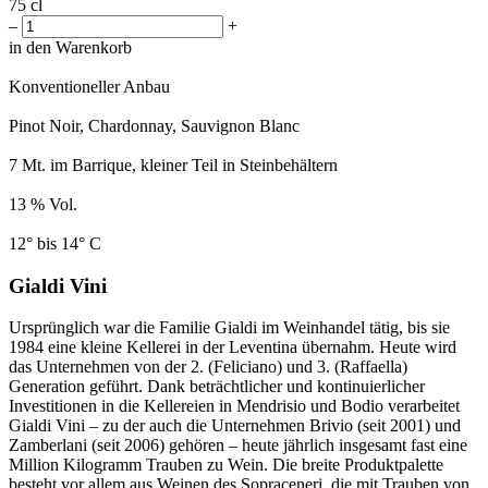
75 cl
–
+
in den Warenkorb
Konventioneller Anbau
Pinot Noir, Chardonnay, Sauvignon Blanc
7 Mt. im Barrique, kleiner Teil in Steinbehältern
13 % Vol.
12° bis 14° C
Gialdi Vini
Ursprünglich war die Familie Gialdi im Weinhandel tätig, bis sie
1984 eine kleine Kellerei in der Leventina übernahm. Heute wird
das Unternehmen von der 2. (Feliciano) und 3. (Raffaella)
Generation geführt. Dank beträchtlicher und kontinuierlicher
Investitionen in die Kellereien in Mendrisio und Bodio verarbeitet
Gialdi Vini – zu der auch die Unternehmen Brivio (seit 2001) und
Zamberlani (seit 2006) gehören – heute jährlich insgesamt fast eine
Million Kilogramm Trauben zu Wein. Die breite Produktpalette
besteht vor allem aus Weinen des Sopraceneri, die mit Trauben von