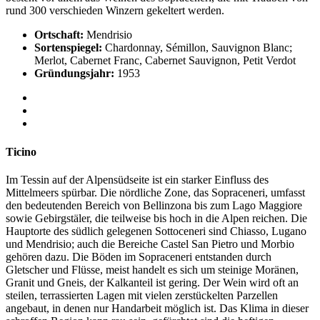
rund 300 verschieden Winzern gekeltert werden.
Ortschaft:
Mendrisio
Sortenspiegel:
Chardonnay, Sémillon, Sauvignon Blanc;
Merlot, Cabernet Franc, Cabernet Sauvignon, Petit Verdot
Gründungsjahr:
1953
Ticino
Im Tessin auf der Alpensüdseite ist ein starker Einfluss des
Mittelmeers spürbar. Die nördliche Zone, das Sopraceneri, umfasst
den bedeutenden Bereich von Bellinzona bis zum Lago Maggiore
sowie Gebirgstäler, die teilweise bis hoch in die Alpen reichen. Die
Hauptorte des südlich gelegenen Sottoceneri sind Chiasso, Lugano
und Mendrisio; auch die Bereiche Castel San Pietro und Morbio
gehören dazu. Die Böden im Sopraceneri entstanden durch
Gletscher und Flüsse, meist handelt es sich um steinige Moränen,
Granit und Gneis, der Kalkanteil ist gering. Der Wein wird oft an
steilen, terrassierten Lagen mit vielen zerstückelten Parzellen
angebaut, in denen nur Handarbeit möglich ist. Das Klima in dieser