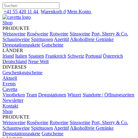
+41 55 420 11 44
Warenkorb
0
Mein Konto
Shop
PRODUKTE
Weissweine
Roséweine
Rotweine
Süssweine
Port, Sherry & Co.
Schaumweine
Spirituosen
Aperitif
Alkoholfreie Getränke
Degustationspakete
Gutscheine
LÄNDER
Irland
Italien
Spanien
Frankreich
Schweiz
Portugal
Österreich
Deutschland
Neue Welt
DIVERSES
Geschenkgutscheine
Aktuell
Events
Cavetta
Vinotheken
Team
Degustationen
Winzer
Standorte | Öffnungszeiten
Newsletter
Kontakt
Shop
PRODUKTE
Weissweine
Roséweine
Rotweine
Süssweine
Port, Sherry & Co.
Schaumweine
Spirituosen
Aperitif
Alkoholfreie Getränke
Degustationspakete
Gutscheine