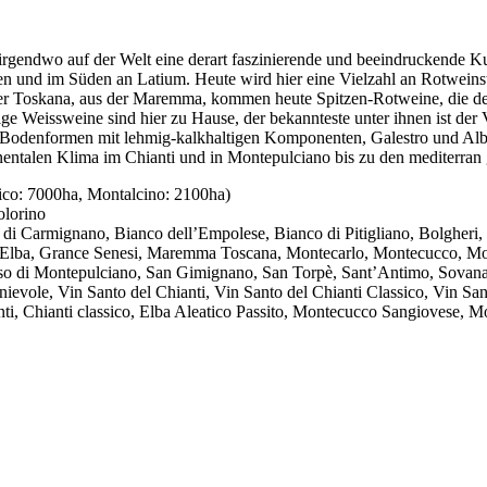
m irgendwo auf der Welt eine derart faszinierende und beeindruckende Ku
und im Süden an Latium. Heute wird hier eine Vielzahl an Rotweinstil
er Toskana, aus der Maremma, kommen heute Spitzen-Rotweine, die de
ige Weissweine sind hier zu Hause, der bekannteste unter ihnen ist d
n Bodenformen mit lehmig-kalkhaltigen Komponenten, Galestro und Albe
ntalen Klima im Chianti und in Montepulciano bis zu den mediterran 
ico: 7000ha, Montalcino: 2100ha)
olorino
di Carmignano, Bianco dell’Empolese, Bianco di Pitigliano, Bolgheri, B
ona, Elba, Grance Senesi, Maremma Toscana, Montecarlo, Montecucco, M
o di Montepulciano, San Gimignano, San Torpè, Sant’Antimo, Sovana, Te
inievole, Vin Santo del Chianti, Vin Santo del Chianti Classico, Vin S
i, Chianti classico, Elba Aleatico Passito, Montecucco Sangiovese, Mo