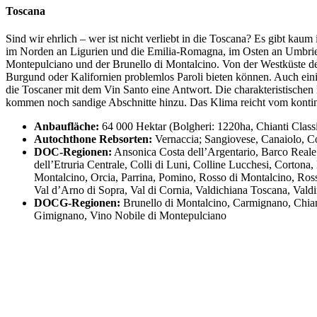
Toscana
Sind wir ehrlich – wer ist nicht verliebt in die Toscana? Es gibt kau
im Norden an Ligurien und die Emilia-Romagna, im Osten an Umbrien 
Montepulciano und der Brunello di Montalcino. Von der Westküste d
Burgund oder Kalifornien problemlos Paroli bieten können. Auch ein
die Toscaner mit dem Vin Santo eine Antwort. Die charakteristische
kommen noch sandige Abschnitte hinzu. Das Klima reicht vom kontine
Anbaufläche:
64 000 Hektar (Bolgheri: 1220ha, Chianti Class
Autochthone Rebsorten:
Vernaccia; Sangiovese, Canaiolo, C
DOC-Regionen:
Ansonica Costa dell’Argentario, Barco Reale 
dell’Etruria Centrale, Colli di Luni, Colline Lucchesi, Cort
Montalcino, Orcia, Parrina, Pomino, Rosso di Montalcino, Ross
Val d’Arno di Sopra, Val di Cornia, Valdichiana Toscana, Vald
DOCG-Regionen:
Brunello di Montalcino, Carmignano, Chiant
Gimignano, Vino Nobile di Montepulciano