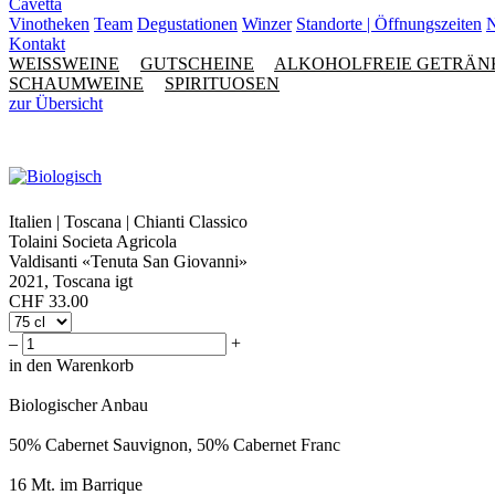
Cavetta
Vinotheken
Team
Degustationen
Winzer
Standorte | Öffnungszeiten
N
Kontakt
WEISSWEINE
GUTSCHEINE
ALKOHOLFREIE GETRÄN
SCHAUMWEINE
SPIRITUOSEN
zur Übersicht
Italien | Toscana | Chianti Classico
Tolaini Societa Agricola
Valdisanti «Tenuta San Giovanni»
2021, Toscana igt
CHF
33.00
–
+
in den Warenkorb
Biologischer Anbau
50% Cabernet Sauvignon, 50% Cabernet Franc
16 Mt. im Barrique