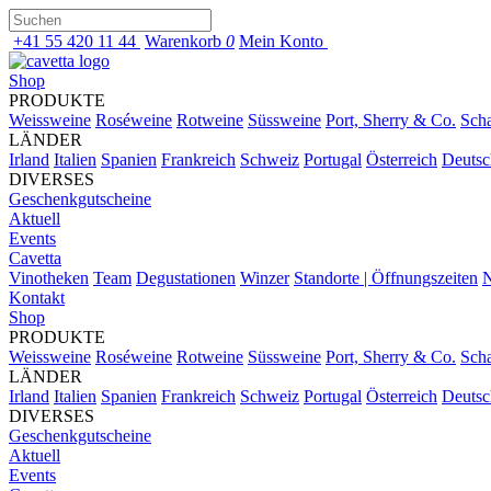
+41 55 420 11 44
Warenkorb
0
Mein Konto
Shop
PRODUKTE
Weissweine
Roséweine
Rotweine
Süssweine
Port, Sherry & Co.
Sch
LÄNDER
Irland
Italien
Spanien
Frankreich
Schweiz
Portugal
Österreich
Deutsc
DIVERSES
Geschenkgutscheine
Aktuell
Events
Cavetta
Vinotheken
Team
Degustationen
Winzer
Standorte | Öffnungszeiten
N
Kontakt
Shop
PRODUKTE
Weissweine
Roséweine
Rotweine
Süssweine
Port, Sherry & Co.
Sch
LÄNDER
Irland
Italien
Spanien
Frankreich
Schweiz
Portugal
Österreich
Deutsc
DIVERSES
Geschenkgutscheine
Aktuell
Events