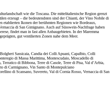
lturlandschaft wie die Toscana. Die mittelitalienische Region grenzt
en erzeugt – die bedeutendsten sind der Chianti, der Vino Nobile di
n etablierten Ikonen der berühmten Regionen wie Bordeaux,
er Vernaccia di San Gimignano. Auch auf Süsswein-Nachfrage haben
rese, findet man in fast allen Anbaugebieten. In der Maremma
geprägten, gut ventilierten Zonen nahe dem Meer.
olgheri Sassicaia, Candia dei Colli Apuani, Capalbio, Colli
onteregio di Massa Marittima, Montescudaio, Moscadello di
rratico di Bibbona, Terre di Casole, Terre di Pisa, Val d’Arbia,
anto di Carmignano, Vin Santo di Montepulciano
rellino di Scansano, Suvereto, Val di Cornia Rosso, Vernaccia di San