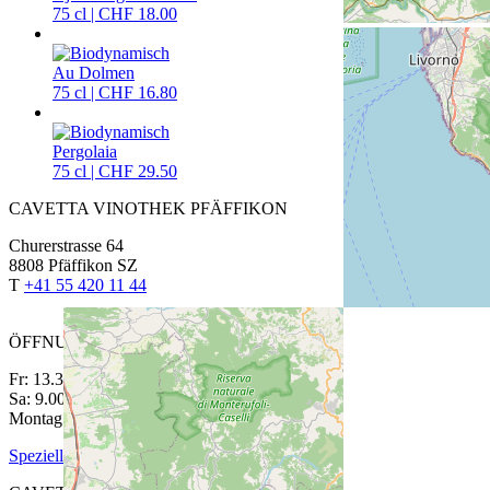
75 cl | CHF 18.00
Au Dolmen
75 cl | CHF 16.80
Pergolaia
75 cl | CHF 29.50
CAVETTA VINOTHEK PFÄFFIKON
Churerstrasse 64
8808 Pfäffikon SZ
T
+41 55 420 11 44
ÖFFNUNGSZEITEN
Fr: 13.30 bis 18.30 Uhr
Sa: 9.00 bis 15.00 Uhr
Montag bis Donnerstag auf Anmeldung
Spezielle Öffnungszeiten