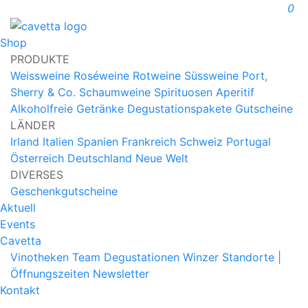
0
Shop
PRODUKTE
Weissweine
Roséweine
Rotweine
Süssweine
Port,
Sherry & Co.
Schaumweine
Spirituosen
Aperitif
Alkoholfreie Getränke
Degustationspakete
Gutscheine
LÄNDER
Irland
Italien
Spanien
Frankreich
Schweiz
Portugal
Österreich
Deutschland
Neue Welt
DIVERSES
Geschenkgutscheine
Aktuell
Events
Cavetta
Vinotheken
Team
Degustationen
Winzer
Standorte |
Öffnungszeiten
Newsletter
Kontakt