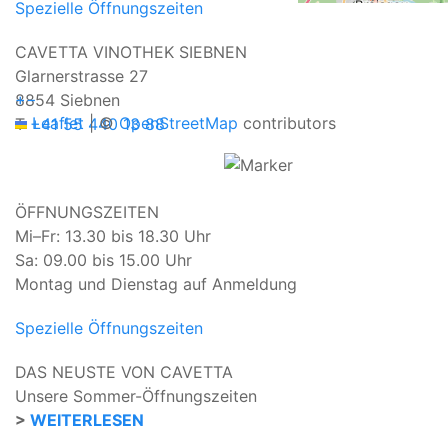
Spezielle Öffnungszeiten
CAVETTA VINOTHEK SIEBNEN
Glarnerstrasse 27
+
−
8854 Siebnen
Leaflet
|
©
OpenStreetMap
contributors
T
+41 55 440 13 88
ÖFFNUNGSZEITEN
Mi–Fr: 13.30 bis 18.30 Uhr
Sa: 09.00 bis 15.00 Uhr
Montag und Dienstag auf Anmeldung
Spezielle Öffnungszeiten
DAS NEUSTE VON CAVETTA
Unsere Sommer-Öffnungszeiten
>
WEITERLESEN