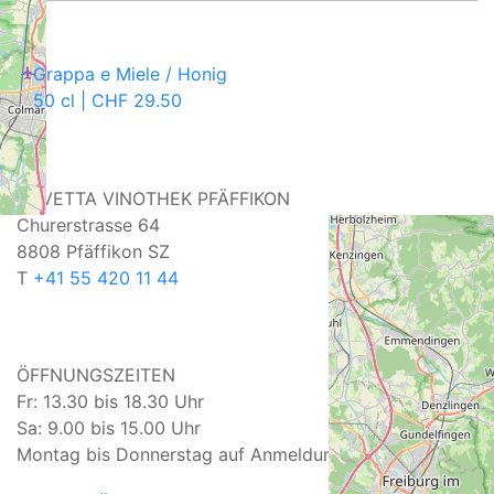
Grappa e Miele / Honig
50 cl | CHF 29.50
CAVETTA VINOTHEK PFÄFFIKON
Churerstrasse 64
8808 Pfäffikon SZ
T
+41 55 420 11 44
ÖFFNUNGSZEITEN
Fr: 13.30 bis 18.30 Uhr
Sa: 9.00 bis 15.00 Uhr
Montag bis Donnerstag auf Anmeldung