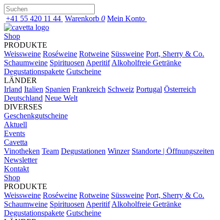
+41 55 420 11 44
Warenkorb
0
Mein Konto
Shop
PRODUKTE
Weissweine
Roséweine
Rotweine
Süssweine
Port, Sherry & Co.
Schaumweine
Spirituosen
Aperitif
Alkoholfreie Getränke
Degustationspakete
Gutscheine
LÄNDER
Irland
Italien
Spanien
Frankreich
Schweiz
Portugal
Österreich
Deutschland
Neue Welt
DIVERSES
Geschenkgutscheine
Aktuell
Events
Cavetta
Vinotheken
Team
Degustationen
Winzer
Standorte | Öffnungszeiten
Newsletter
Kontakt
Shop
PRODUKTE
Weissweine
Roséweine
Rotweine
Süssweine
Port, Sherry & Co.
Schaumweine
Spirituosen
Aperitif
Alkoholfreie Getränke
Degustationspakete
Gutscheine