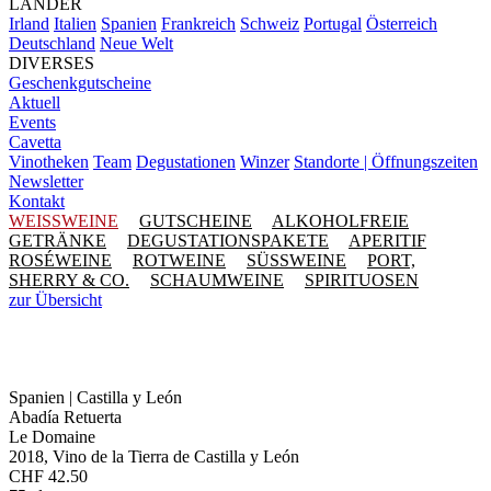
LÄNDER
Irland
Italien
Spanien
Frankreich
Schweiz
Portugal
Österreich
Deutschland
Neue Welt
DIVERSES
Geschenkgutscheine
Aktuell
Events
Cavetta
Vinotheken
Team
Degustationen
Winzer
Standorte | Öffnungszeiten
Newsletter
Kontakt
WEISSWEINE
GUTSCHEINE
ALKOHOLFREIE
GETRÄNKE
DEGUSTATIONSPAKETE
APERITIF
ROSÉWEINE
ROTWEINE
SÜSSWEINE
PORT,
SHERRY & CO.
SCHAUMWEINE
SPIRITUOSEN
zur Übersicht
Spanien | Castilla y León
Abadía Retuerta
Le Domaine
2018, Vino de la Tierra de Castilla y León
CHF
42.50