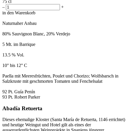
75 cl
–
+
in den Warenkorb
Naturnaher Anbau
80% Sauvignon Blanc, 20% Verdejo
5 Mt. im Barrique
13.5 % Vol.
10° bis 12° C
Paella mit Meeresfrüchten, Poulet und Chorizo; Wolfsbarsch in
Salzkruste mit geschmorten Tomaten und Fenchelsalat
92 Pt. Guía Penín
93 Pt. Robert Parker
Abadía Retuerta
Dieses ehemalige Kloster (Santa María de Retuerta, 1146 errichtet)
und heutige Weingut und Hotel gilt als eines der
ausserordentlichsten Weinprojekte in Spaniens jüngerer