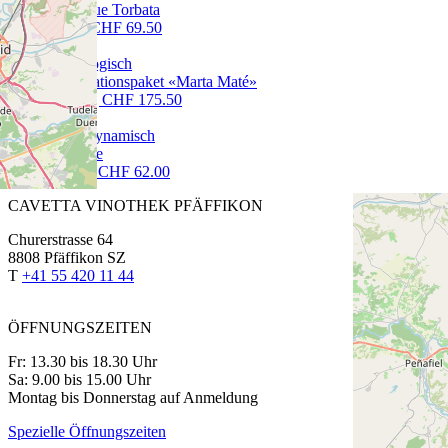
Terreblue Torbata
70 cl | CHF 69.50
Degustationspaket «Marta Maté»
6x75cl | CHF 175.50
Sancerre
150 cl | CHF 62.00
CAVETTA VINOTHEK PFÄFFIKON
Churerstrasse 64
8808 Pfäffikon SZ
T
+41 55 420 11 44
ÖFFNUNGSZEITEN
Fr: 13.30 bis 18.30 Uhr
Sa: 9.00 bis 15.00 Uhr
Montag bis Donnerstag auf Anmeldung
Spezielle Öffnungszeiten