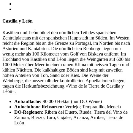
Castilla y León
Kastilien und León bildet den nördlichen Teil des spanischen
Zentralplateaus mit der spanischen Hauptstadt im Süden. Im Westen
reicht die Region bis an die Grenze zu Portugal, im Norden bis nach
Asturien und Kantabrien. Die nördlichsten Rebberge liegen nur
wenig mehr als 100 Kilometer vom Golf von Biskaya entfernt. Im
Hochland von Kastilien und Léon liegen die Weingärten auf 600 bis
1000 Meter über Meer in einem rauen Klima mit heissen Tagen und
kühlen Nächten. Die kalkhaltigen Böden sind karg mit zuweilen
hohen Anteilen von Ton, Sand oder Kies. Die Weine der
Weinberge, die ausserhalb der kontrollierten Appellationen liegen,
tragen die Herkunftsbezeichnung «Vino de la Tierra de Castilla y
Léon».
Anbaufläche:
90 000 Hektar (nur DO-Weine)
Autochthone Rebsorten:
Verdejo; Tempranillo, Mencia
DO-Regionen:
Ribera del Duero, Rueda, Tierra del Vino de
Zamora, Bierzo, Toro, Cigales, Arlanza, Arribes, Tierra de
León