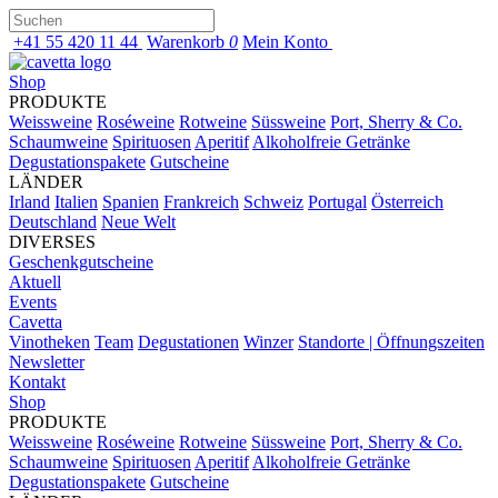
+41 55 420 11 44
Warenkorb
0
Mein Konto
Shop
PRODUKTE
Weissweine
Roséweine
Rotweine
Süssweine
Port, Sherry & Co.
Schaumweine
Spirituosen
Aperitif
Alkoholfreie Getränke
Degustationspakete
Gutscheine
LÄNDER
Irland
Italien
Spanien
Frankreich
Schweiz
Portugal
Österreich
Deutschland
Neue Welt
DIVERSES
Geschenkgutscheine
Aktuell
Events
Cavetta
Vinotheken
Team
Degustationen
Winzer
Standorte | Öffnungszeiten
Newsletter
Kontakt
Shop
PRODUKTE
Weissweine
Roséweine
Rotweine
Süssweine
Port, Sherry & Co.
Schaumweine
Spirituosen
Aperitif
Alkoholfreie Getränke
Degustationspakete
Gutscheine