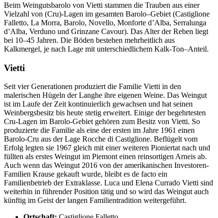
Beim Weingutsbarolo von Vietti stammen die Trauben aus einer
Vielzahl von (Cru)-Lagen im gesamten Barolo–Gebiet (Castiglione
Falletto, La Morra, Barolo, Novello, Monforte d’Alba, Serralunga
d’Alba, Verduno und Grinzane Cavour). Das Alter der Reben liegt
bei 10–45 Jahren. Die Böden bestehen mehrheitlich aus
Kalkmergel, je nach Lage mit unterschiedlichem Kalk-Ton–Anteil.
Vietti
Seit vier Generationen produziert die Familie Vietti in den
malerischen Hügeln der Langhe ihre eigenen Weine. Das Weingut
ist im Laufe der Zeit kontinuierlich gewachsen und hat seinen
Weinbergsbesitz bis heute stetig erweitert. Einige der begehrtesten
Cru-Lagen im Barolo-Gebiet gehören zum Besitz von Vietti. So
produzierte die Familie als eine der ersten im Jahre 1961 einen
Barolo-Cru aus der Lage Rocche di Castiglione. Beflügelt vom
Erfolg legten sie 1967 gleich mit einer weiteren Pioniertat nach und
füllten als erstes Weingut im Piemont einen reinsortigen Arneis ab.
Auch wenn das Weingut 2016 von der amerikanischen Investoren-
Familien Krause gekauft wurde, bleibt es de facto ein
Familienbetrieb der Extraklasse. Luca und Elena Currado Vietti sind
weiterhin in führender Position tätig und so wird das Weingut auch
künftig im Geist der langen Familientradition weitergeführt.
Ortschaft:
Castiglione Falletto