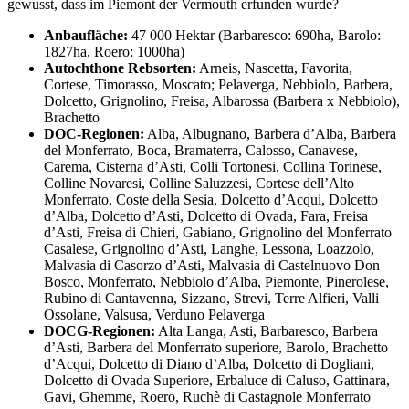
gewusst, dass im Piemont der Vermouth erfunden wurde?
Anbaufläche:
47 000 Hektar (Barbaresco: 690ha, Barolo:
1827ha, Roero: 1000ha)
Autochthone Rebsorten:
Arneis, Nascetta, Favorita,
Cortese, Timorasso, Moscato; Pelaverga, Nebbiolo, Barbera,
Dolcetto, Grignolino, Freisa, Albarossa (Barbera x Nebbiolo),
Brachetto
DOC-Regionen:
Alba, Albugnano, Barbera d’Alba, Barbera
del Monferrato, Boca, Bramaterra, Calosso, Canavese,
Carema, Cisterna d’Asti, Colli Tortonesi, Collina Torinese,
Colline Novaresi, Colline Saluzzesi, Cortese dell’Alto
Monferrato, Coste della Sesia, Dolcetto d’Acqui, Dolcetto
d’Alba, Dolcetto d’Asti, Dolcetto di Ovada, Fara, Freisa
d’Asti, Freisa di Chieri, Gabiano, Grignolino del Monferrato
Casalese, Grignolino d’Asti, Langhe, Lessona, Loazzolo,
Malvasia di Casorzo d’Asti, Malvasia di Castelnuovo Don
Bosco, Monferrato, Nebbiolo d’Alba, Piemonte, Pinerolese,
Rubino di Cantavenna, Sizzano, Strevi, Terre Alfieri, Valli
Ossolane, Valsusa, Verduno Pelaverga
DOCG-Regionen:
Alta Langa, Asti, Barbaresco, Barbera
d’Asti, Barbera del Monferrato superiore, Barolo, Brachetto
d’Acqui, Dolcetto di Diano d’Alba, Dolcetto di Dogliani,
Dolcetto di Ovada Superiore, Erbaluce di Caluso, Gattinara,
Gavi, Ghemme, Roero, Ruchè di Castagnole Monferrato