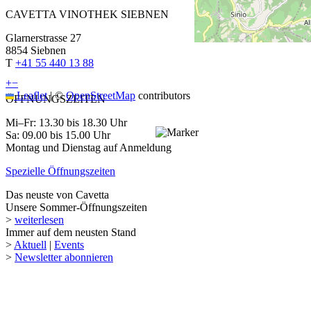
CAVETTA VINOTHEK SIEBNEN
Glarnerstrasse 27
8854 Siebnen
T
+41 55 440 13 88
+
−
Leaflet
|
©
OpenStreetMap
contributors
ÖFFNUNGSZEITEN
Mi–Fr: 13.30 bis 18.30 Uhr
Sa: 09.00 bis 15.00 Uhr
Montag und Dienstag auf Anmeldung
Spezielle Öffnungszeiten
Das neuste von Cavetta
Unsere Sommer-Öffnungszeiten
>
weiterlesen
Immer auf dem neusten Stand
>
Aktuell
|
Events
>
Newsletter abonnieren