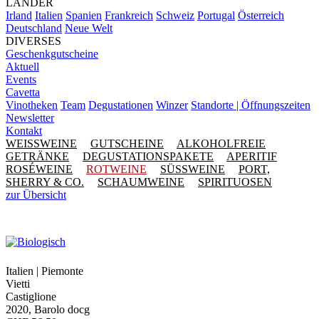
LÄNDER
Irland
Italien
Spanien
Frankreich
Schweiz
Portugal
Österreich
Deutschland
Neue Welt
DIVERSES
Geschenkgutscheine
Aktuell
Events
Cavetta
Vinotheken
Team
Degustationen
Winzer
Standorte | Öffnungszeiten
Newsletter
Kontakt
WEISSWEINE
GUTSCHEINE
ALKOHOLFREIE
GETRÄNKE
DEGUSTATIONSPAKETE
APERITIF
ROSÉWEINE
ROTWEINE
SÜSSWEINE
PORT,
SHERRY & CO.
SCHAUMWEINE
SPIRITUOSEN
zur Übersicht
Italien | Piemonte
Vietti
Castiglione
2020, Barolo docg