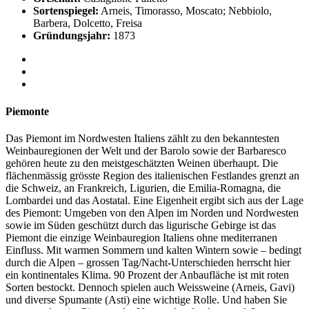
Sortenspiegel:
Arneis, Timorasso, Moscato; Nebbiolo,
Barbera, Dolcetto, Freisa
Gründungsjahr:
1873
Piemonte
Das Piemont im Nordwesten Italiens zählt zu den bekanntesten
Weinbauregionen der Welt und der Barolo sowie der Barbaresco
gehören heute zu den meistgeschätzten Weinen überhaupt. Die
flächenmässig grösste Region des italienischen Festlandes grenzt an
die Schweiz, an Frankreich, Ligurien, die Emilia-Romagna, die
Lombardei und das Aostatal. Eine Eigenheit ergibt sich aus der Lage
des Piemont: Umgeben von den Alpen im Norden und Nordwesten
sowie im Süden geschützt durch das ligurische Gebirge ist das
Piemont die einzige Weinbauregion Italiens ohne mediterranen
Einfluss. Mit warmen Sommern und kalten Wintern sowie – bedingt
durch die Alpen – grossen Tag/Nacht-Unterschieden herrscht hier
ein kontinentales Klima. 90 Prozent der Anbaufläche ist mit roten
Sorten bestockt. Dennoch spielen auch Weissweine (Arneis, Gavi)
und diverse Spumante (Asti) eine wichtige Rolle. Und haben Sie