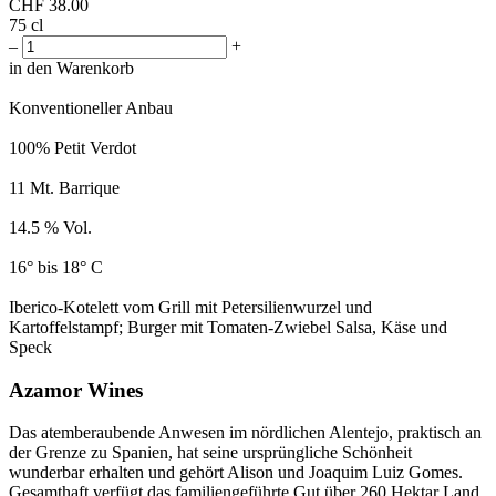
CHF
38.00
75 cl
–
+
in den Warenkorb
Konventioneller Anbau
100% Petit Verdot
11 Mt. Barrique
14.5 % Vol.
16° bis 18° C
Iberico-Kotelett vom Grill mit Petersilienwurzel und
Kartoffelstampf; Burger mit Tomaten-Zwiebel Salsa, Käse und
Speck
Azamor Wines
Das atemberaubende Anwesen im nördlichen Alentejo, praktisch an
der Grenze zu Spanien, hat seine ursprüngliche Schönheit
wunderbar erhalten und gehört Alison und Joaquim Luiz Gomes.
Gesamthaft verfügt das familiengeführte Gut über 260 Hektar Land,