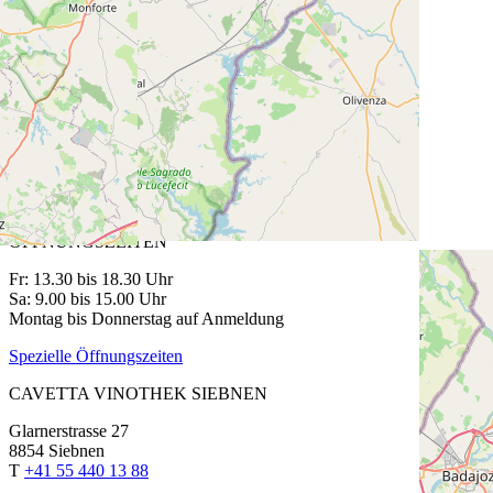
Cabernet Franc
75 cl | CHF 58.00
CAVETTA VINOTHEK PFÄFFIKON
Churerstrasse 64
8808 Pfäffikon SZ
T
+41 55 420 11 44
ÖFFNUNGSZEITEN
Fr: 13.30 bis 18.30 Uhr
Sa: 9.00 bis 15.00 Uhr
Montag bis Donnerstag auf Anmeldung
Spezielle Öffnungszeiten
CAVETTA VINOTHEK SIEBNEN
Glarnerstrasse 27
8854 Siebnen
T
+41 55 440 13 88