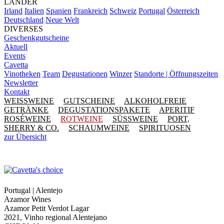
LÄNDER
Irland
Italien
Spanien
Frankreich
Schweiz
Portugal
Österreich
Deutschland
Neue Welt
DIVERSES
Geschenkgutscheine
Aktuell
Events
Cavetta
Vinotheken
Team
Degustationen
Winzer
Standorte | Öffnungszeiten
Newsletter
Kontakt
WEISSWEINE
GUTSCHEINE
ALKOHOLFREIE
GETRÄNKE
DEGUSTATIONSPAKETE
APERITIF
ROSÉWEINE
ROTWEINE
SÜSSWEINE
PORT,
SHERRY & CO.
SCHAUMWEINE
SPIRITUOSEN
zur Übersicht
Portugal | Alentejo
Azamor Wines
Azamor Petit Verdot Lagar
2021, Vinho regional Alentejano