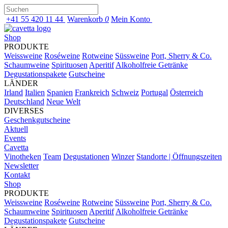
+41 55 420 11 44
Warenkorb
0
Mein Konto
Shop
PRODUKTE
Weissweine
Roséweine
Rotweine
Süssweine
Port, Sherry & Co.
Schaumweine
Spirituosen
Aperitif
Alkoholfreie Getränke
Degustationspakete
Gutscheine
LÄNDER
Irland
Italien
Spanien
Frankreich
Schweiz
Portugal
Österreich
Deutschland
Neue Welt
DIVERSES
Geschenkgutscheine
Aktuell
Events
Cavetta
Vinotheken
Team
Degustationen
Winzer
Standorte | Öffnungszeiten
Newsletter
Kontakt
Shop
PRODUKTE
Weissweine
Roséweine
Rotweine
Süssweine
Port, Sherry & Co.
Schaumweine
Spirituosen
Aperitif
Alkoholfreie Getränke
Degustationspakete
Gutscheine