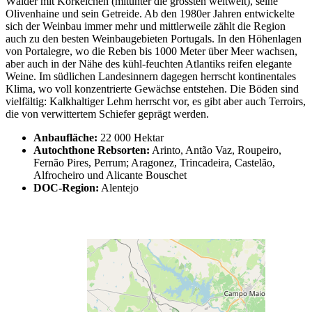
Wälder mit Korkeichen (mitunter die grössten weltweit), seine
Olivenhaine und sein Getreide. Ab den 1980er Jahren entwickelte
sich der Weinbau immer mehr und mittlerweile zählt die Region
auch zu den besten Weinbaugebieten Portugals. In den Höhenlagen
von Portalegre, wo die Reben bis 1000 Meter über Meer wachsen,
aber auch in der Nähe des kühl-feuchten Atlantiks reifen elegante
Weine. Im südlichen Landesinnern dagegen herrscht kontinentales
Klima, wo voll konzentrierte Gewächse entstehen. Die Böden sind
vielfältig: Kalkhaltiger Lehm herrscht vor, es gibt aber auch Terroirs,
die von verwittertem Schiefer geprägt werden.
Anbaufläche:
22 000 Hektar
Autochthone Rebsorten:
Arinto, Antão Vaz, Roupeiro,
Fernão Pires, Perrum; Aragonez, Trincadeira, Castelão,
Alfrocheiro und Alicante Bouschet
DOC-Region:
Alentejo