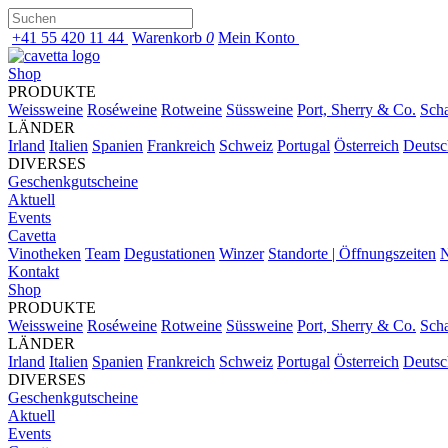
+41 55 420 11 44
Warenkorb
0
Mein Konto
Shop
PRODUKTE
Weissweine
Roséweine
Rotweine
Süssweine
Port, Sherry & Co.
Sch
LÄNDER
Irland
Italien
Spanien
Frankreich
Schweiz
Portugal
Österreich
Deutsc
DIVERSES
Geschenkgutscheine
Aktuell
Events
Cavetta
Vinotheken
Team
Degustationen
Winzer
Standorte | Öffnungszeiten
N
Kontakt
Shop
PRODUKTE
Weissweine
Roséweine
Rotweine
Süssweine
Port, Sherry & Co.
Sch
LÄNDER
Irland
Italien
Spanien
Frankreich
Schweiz
Portugal
Österreich
Deutsc
DIVERSES
Geschenkgutscheine
Aktuell
Events