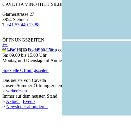
CAVETTA VINOTHEK SIEBNEN
Glarnerstrasse 27
8854 Siebnen
T
+41 55 440 13 88
ÖFFNUNGSZEITEN
+
−
Mi–Fr: 13.30 bis 18.30 Uhr
Leaflet
|
©
OpenStreetMap
contributors
Sa: 09.00 bis 15.00 Uhr
Montag und Dienstag auf Anmeldung
Spezielle Öffnungszeiten
Das neuste von Cavetta
Unsere Sommer-Öffnungszeiten
>
weiterlesen
Immer auf dem neusten Stand
>
Aktuell
|
Events
>
Newsletter abonnieren