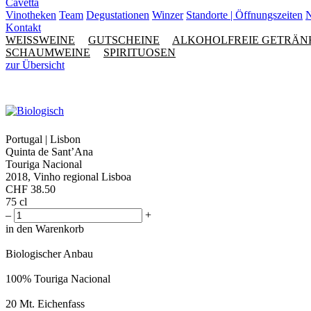
Cavetta
Vinotheken
Team
Degustationen
Winzer
Standorte | Öffnungszeiten
N
Kontakt
WEISSWEINE
GUTSCHEINE
ALKOHOLFREIE GETRÄN
SCHAUMWEINE
SPIRITUOSEN
zur Übersicht
Portugal | Lisbon
Quinta de Sant’Ana
Touriga Nacional
2018, Vinho regional Lisboa
CHF
38.50
75 cl
–
+
in den Warenkorb
Biologischer Anbau
100% Touriga Nacional
20 Mt. Eichenfass