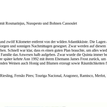
 mit Rosmarinjus, Nusspesto und Bohnen Cassoulet
rund zwölf Kilometer entfernt von der wilden Atlantikküste. Die Lage
rgen und sonnigen Nachmittagen gesegnet. Zwar werden auf diesem Betr
hen. Schnell war klar, dass es einen guten Plan brauchte, um alles wi
e Familie das Anwesen halb aufgeben. Zwar wurde die Quinta immer bew
e später kehrte Ann 1992 mit ihrem Ehemann James Frost zurück, um da
enden Weinen auch Honig und Blumen erzeugt sowie Räumlichkeiten f
Riesling, Fernão Pires; Touriga Nacional, Aragonez, Ramisco, Merlot, 