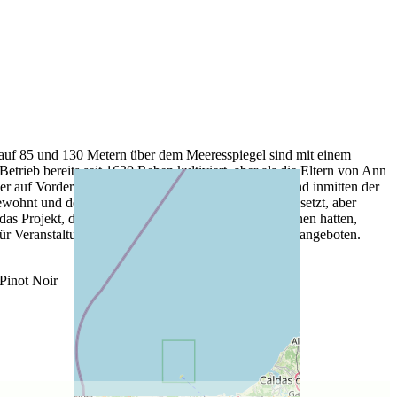
n auf 85 und 130 Metern über dem Meeresspiegel sind mit einem
ieb bereits seit 1630 Reben kultiviert, aber als die Eltern von Ann
eder auf Vordermann zu bringen. Aber es kam anders und inmitten der
ohnt und der Weinbau auf traditionelle Weise fortgesetzt, aber
s Projekt, das ihre Eltern vor der Revolution begonnen hatten,
ür Veranstaltungen und Übernachtungsmöglichkeiten angeboten.
Pinot Noir