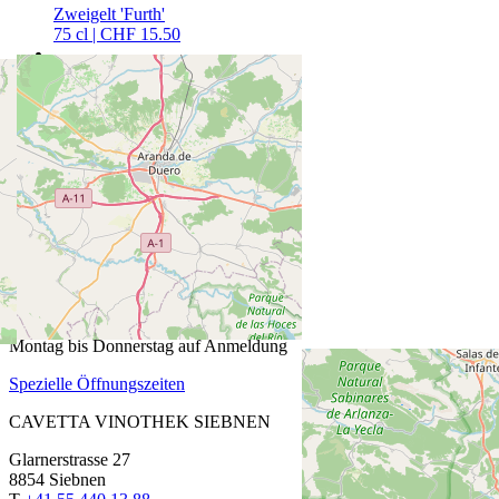
Zweigelt 'Furth'
75 cl | CHF 15.50
Wermut vom Cabernet Sauvignon
50 cl | CHF 22.00
CAVETTA VINOTHEK PFÄFFIKON
Churerstrasse 64
8808 Pfäffikon SZ
T
+41 55 420 11 44
ÖFFNUNGSZEITEN
Fr: 13.30 bis 18.30 Uhr
Sa: 9.00 bis 15.00 Uhr
Montag bis Donnerstag auf Anmeldung
Spezielle Öffnungszeiten
CAVETTA VINOTHEK SIEBNEN
Glarnerstrasse 27
8854 Siebnen