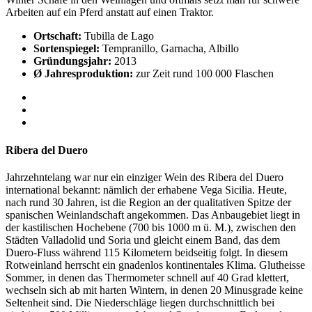
Arbeiten auf ein Pferd anstatt auf einen Traktor.
Ortschaft:
Tubilla de Lago
Sortenspiegel:
Tempranillo, Garnacha, Albillo
Gründungsjahr:
2013
Ø Jahresproduktion:
zur Zeit rund 100 000 Flaschen
Ribera del Duero
Jahrzehntelang war nur ein einziger Wein des Ribera del Duero
international bekannt: nämlich der erhabene Vega Sicilia. Heute,
nach rund 30 Jahren, ist die Region an der qualitativen Spitze der
spanischen Weinlandschaft angekommen. Das Anbaugebiet liegt in
der kastilischen Hochebene (700 bis 1000 m ü. M.), zwischen den
Städten Valladolid und Soria und gleicht einem Band, das dem
Duero-Fluss während 115 Kilometern beidseitig folgt. In diesem
Rotweinland herrscht ein gnadenlos kontinentales Klima. Glutheisse
Sommer, in denen das Thermometer schnell auf 40 Grad klettert,
wechseln sich ab mit harten Wintern, in denen 20 Minusgrade keine
Seltenheit sind. Die Niederschläge liegen durchschnittlich bei