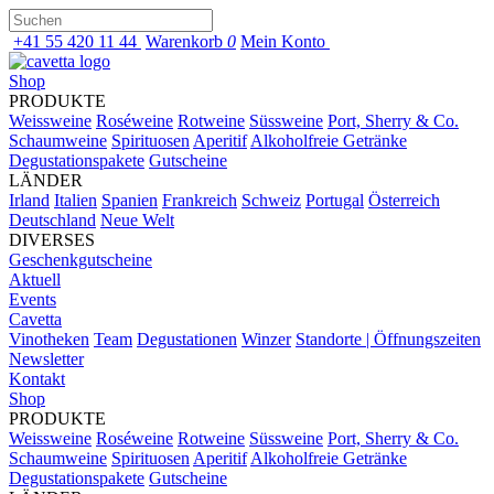
+41 55 420 11 44
Warenkorb
0
Mein Konto
Shop
PRODUKTE
Weissweine
Roséweine
Rotweine
Süssweine
Port, Sherry & Co.
Schaumweine
Spirituosen
Aperitif
Alkoholfreie Getränke
Degustationspakete
Gutscheine
LÄNDER
Irland
Italien
Spanien
Frankreich
Schweiz
Portugal
Österreich
Deutschland
Neue Welt
DIVERSES
Geschenkgutscheine
Aktuell
Events
Cavetta
Vinotheken
Team
Degustationen
Winzer
Standorte | Öffnungszeiten
Newsletter
Kontakt
Shop
PRODUKTE
Weissweine
Roséweine
Rotweine
Süssweine
Port, Sherry & Co.
Schaumweine
Spirituosen
Aperitif
Alkoholfreie Getränke
Degustationspakete
Gutscheine