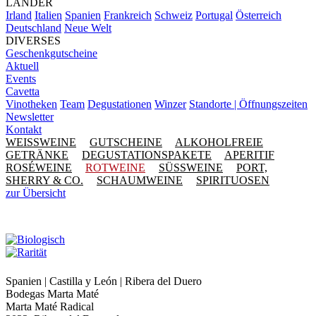
LÄNDER
Irland
Italien
Spanien
Frankreich
Schweiz
Portugal
Österreich
Deutschland
Neue Welt
DIVERSES
Geschenkgutscheine
Aktuell
Events
Cavetta
Vinotheken
Team
Degustationen
Winzer
Standorte | Öffnungszeiten
Newsletter
Kontakt
WEISSWEINE
GUTSCHEINE
ALKOHOLFREIE
GETRÄNKE
DEGUSTATIONSPAKETE
APERITIF
ROSÉWEINE
ROTWEINE
SÜSSWEINE
PORT,
SHERRY & CO.
SCHAUMWEINE
SPIRITUOSEN
zur Übersicht
Spanien | Castilla y León | Ribera del Duero
Bodegas Marta Maté
Marta Maté Radical