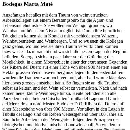
Bodegas Marta Maté
Angefangen hat alles mit dem Traum von weinverrückten
Arbeitskollegen aus einem Beratungsbüro für die Agrar- und
Lebensmittelindustrie: Sie wollten ein Weingut gründen, wo
Weinbau auf höchstem Niveau möglich ist. Durch ihre beruflichen
Tätigkeiten kamen sie in Kontakt mit verschiedensten Winzern,
Weinbaubetrieben und Weinbergen. Und so wussten die Kollegen
ganz genau, wo und wie sie ihren Traum verwirklichen können
bzw. was es dazu braucht und wo sich die besten Lagen der Region
befinden. So ergab sich ein paar Jahre vor der Gründung die
Möglichkeit, in einem Moorgebiet in einer der extremsten Gegenden
des Ribera del Duero auf einer Höhe von über 900 Metern einen ein
Hektar grossen Versuchsweinberg anzulegen. In den ersten Jahren
wurden die Trauben zwar noch verkauft, aber bald wurde klar, dass
hier etwas grosses entstehen kann. So fingen sie an, die Trauben
selbst zu keltern und den Wein selbst zu vermarkten. Nach und nach
kamen neue, kleine Weinberge hinzu. Heute befinden sich alle
Parzellen in den beiden Ortschaften Tubilla del Lago und Gumiel
del Mercado am nördlichsten Ende der D.O. Ribera del Duero auf
einer Meereshöhe von über 900 Metern. Vor allem in den Lagen in
Tubilla del Lago sind die Reben weitestgehend über 100 Jahre alt.
Sämtliche Arbeiten in den Weingärten folgen den Prinzipien der
biologischen und biodynamischen Landwirtschaft. So weiden in
Winter Schafe in den Weinlagen und oftmals setzt man für schwere