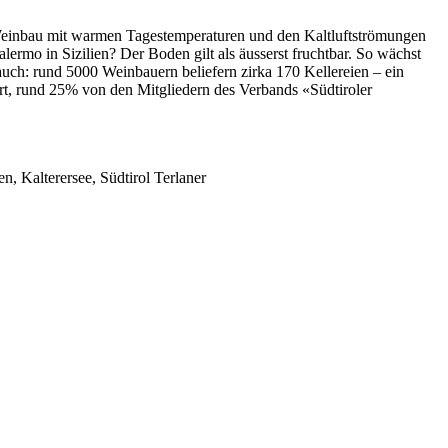
den Weinbau mit warmen Tagestemperaturen und den Kaltluftströmungen
rmo in Sizilien? Der Boden gilt als äusserst fruchtbar. So wächst
auch: rund 5000 Weinbauern beliefern zirka 170 Kellereien – ein
rt, rund 25% von den Mitgliedern des Verbands «Südtiroler
en, Kalterersee, Südtirol Terlaner