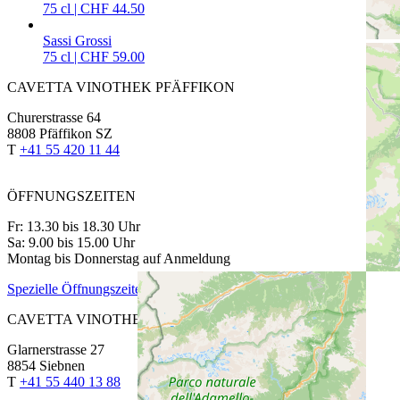
75 cl | CHF 44.50
Sassi Grossi
75 cl | CHF 59.00
CAVETTA VINOTHEK PFÄFFIKON
Churerstrasse 64
8808 Pfäffikon SZ
T
+41 55 420 11 44
ÖFFNUNGSZEITEN
Fr: 13.30 bis 18.30 Uhr
Sa: 9.00 bis 15.00 Uhr
Montag bis Donnerstag auf Anmeldung
Spezielle Öffnungszeiten
CAVETTA VINOTHEK SIEBNEN
Glarnerstrasse 27
8854 Siebnen
T
+41 55 440 13 88