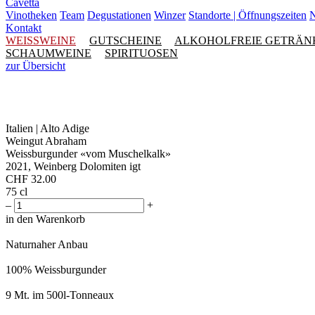
Cavetta
Vinotheken
Team
Degustationen
Winzer
Standorte | Öffnungszeiten
N
Kontakt
WEISSWEINE
GUTSCHEINE
ALKOHOLFREIE GETRÄN
SCHAUMWEINE
SPIRITUOSEN
zur Übersicht
Italien | Alto Adige
Weingut Abraham
Weissburgunder «vom Muschelkalk»
2021, Weinberg Dolomiten igt
CHF
32.00
75 cl
–
+
in den Warenkorb
Naturnaher Anbau
100% Weissburgunder
9 Mt. im 500l-Tonneaux