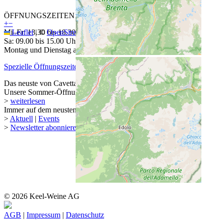
ÖFFNUNGSZEITEN
+
−
Mi–Fr: 13.30 bis 18.30 Uhr
Leaflet
|
©
OpenStreetMap
contributors
Sa: 09.00 bis 15.00 Uhr
Montag und Dienstag auf Anmeldung
Spezielle Öffnungszeiten
Das neuste von Cavetta
Unsere Sommer-Öffnungszeiten
>
weiterlesen
Immer auf dem neusten Stand
>
Aktuell
|
Events
>
Newsletter abonnieren
© 2026 Keel-Weine AG
AGB
|
Impressum
|
Datenschutz