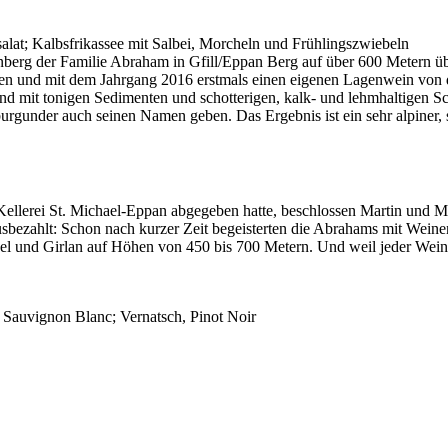
alat; Kalbsfrikassee mit Salbei, Morcheln und Frühlingszwiebeln
berg der Familie Abraham in Gfill/Eppan Berg auf über 600 Metern ü
n und mit dem Jahrgang 2016 erstmals einen eigenen Lagenwein von dies
und mit tonigen Sedimenten und schotterigen, kalk- und lehmhaltigen
urgunder auch seinen Namen geben. Das Ergebnis ist ein sehr alpiner, 
llerei St. Michael-Eppan abgegeben hatte, beschlossen Martin und Mar
ausbezahlt: Schon nach kurzer Zeit begeisterten die Abrahams mit Weinen
hael und Girlan auf Höhen von 450 bis 700 Metern. Und weil jeder Wein
Sauvignon Blanc; Vernatsch, Pinot Noir