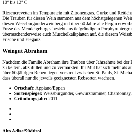
10° bis 12° C
Riesencrevetten im Tempurateig mit Zitronengras, Gurke und Rettichs
Die Trauben für diesen Wein stammen aus dem höchstgelegenen Wein
diesen Weissburgunderweinberg mit über 60 Jahre alte Pergln erworbe
Fusse des Mendelgebirges besteht aus tiefgründigem Porphyruntergr
überraschenderweise auch Muschelkalkplatten auf, die diesem Weissb
Frische und Eleganz.
Weingut Abraham
Nachdem die Familie Abraham ihre Trauben über Jahrzehnte bei der Ke
zu keltern, abzufüllen und zu vermarkten. Ihr Mut hat sich mehr als 
über 60-jährigen Reben liegen verstreut zwischen St. Pauls, St. Mic
dass überall nur die jeweils geeignetsten Rebsorten wachsen.
Ortschaft:
Appiano/Eppan
Sortenspiegel:
Weissburgunder, Gewürztraminer, Chardonnay, 
Gründungsjahr:
2011
Alto Adige/Südtirol