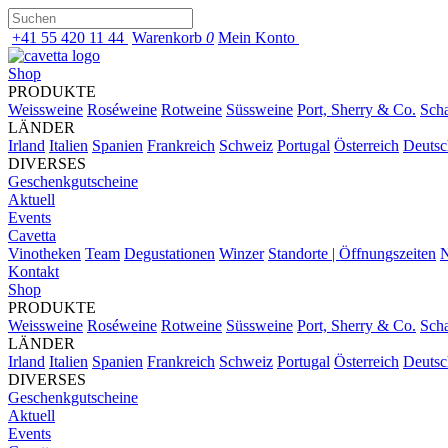
+41 55 420 11 44
Warenkorb
0
Mein Konto
Shop
PRODUKTE
Weissweine
Roséweine
Rotweine
Süssweine
Port, Sherry & Co.
Sch
LÄNDER
Irland
Italien
Spanien
Frankreich
Schweiz
Portugal
Österreich
Deutsc
DIVERSES
Geschenkgutscheine
Aktuell
Events
Cavetta
Vinotheken
Team
Degustationen
Winzer
Standorte | Öffnungszeiten
N
Kontakt
Shop
PRODUKTE
Weissweine
Roséweine
Rotweine
Süssweine
Port, Sherry & Co.
Sch
LÄNDER
Irland
Italien
Spanien
Frankreich
Schweiz
Portugal
Österreich
Deutsc
DIVERSES
Geschenkgutscheine
Aktuell
Events