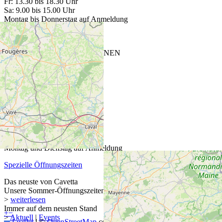
Fr: 13.30 bis 18.30 Uhr
Sa: 9.00 bis 15.00 Uhr
Montag bis Donnerstag auf Anmeldung
Spezielle Öffnungszeiten
CAVETTA VINOTHEK SIEBNEN
Glarnerstrasse 27
8854 Siebnen
T
+41 55 440 13 88
ÖFFNUNGSZEITEN
Mi–Fr: 13.30 bis 18.30 Uhr
Sa: 09.00 bis 15.00 Uhr
Montag und Dienstag auf Anmeldung
Spezielle Öffnungszeiten
Das neuste von Cavetta
Unsere Sommer-Öffnungszeiten
>
weiterlesen
Immer auf dem neusten Stand
+
−
>
Aktuell
|
Events
Leaflet
|
©
OpenStreetMap
contributors