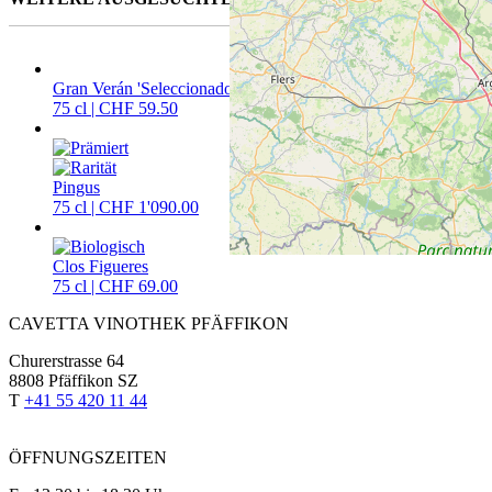
Gran Verán 'Seleccionado'
75 cl | CHF 59.50
Pingus
75 cl | CHF 1'090.00
Clos Figueres
75 cl | CHF 69.00
CAVETTA VINOTHEK PFÄFFIKON
Churerstrasse 64
8808 Pfäffikon SZ
T
+41 55 420 11 44
ÖFFNUNGSZEITEN