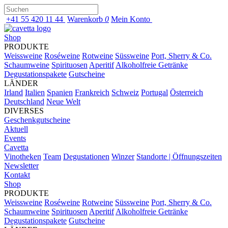
+41 55 420 11 44
Warenkorb
0
Mein Konto
Shop
PRODUKTE
Weissweine
Roséweine
Rotweine
Süssweine
Port, Sherry & Co.
Schaumweine
Spirituosen
Aperitif
Alkoholfreie Getränke
Degustationspakete
Gutscheine
LÄNDER
Irland
Italien
Spanien
Frankreich
Schweiz
Portugal
Österreich
Deutschland
Neue Welt
DIVERSES
Geschenkgutscheine
Aktuell
Events
Cavetta
Vinotheken
Team
Degustationen
Winzer
Standorte | Öffnungszeiten
Newsletter
Kontakt
Shop
PRODUKTE
Weissweine
Roséweine
Rotweine
Süssweine
Port, Sherry & Co.
Schaumweine
Spirituosen
Aperitif
Alkoholfreie Getränke
Degustationspakete
Gutscheine