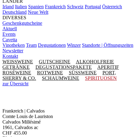
LÄNDER
Irland
Italien
Spanien
Frankreich
Schweiz
Portugal
Österreich
Deutschland
Neue Welt
DIVERSES
Geschenkgutscheine
Aktuell
Events
Cavetta
Vinotheken
Team
Degustationen
Winzer
Standorte | Öffnungszeiten
Newsletter
Kontakt
WEISSWEINE
GUTSCHEINE
ALKOHOLFREIE
GETRÄNKE
DEGUSTATIONSPAKETE
APERITIF
ROSÉWEINE
ROTWEINE
SÜSSWEINE
PORT,
SHERRY & CO.
SCHAUMWEINE
SPIRITUOSEN
zur Übersicht
Frankreich | Calvados
Comte Louis de Lauriston
Calvados Millésimé
1961, Calvados ac
CHF
455.00