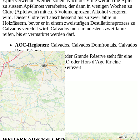
Äpfel verwendet werden sollen. Nach der Ernte werden die Äpfel
zu süssem Apfelmost verarbeitet, der dann in wenigen Wochen zu
Cidre (Apfelwein) mit ca. 5 Volumenprozent Alkohol vergoren
wird. Dieser Cidre reift anschliessend bis zu zwei Jahre in
Holzfässern, bevor er in einem zweistufigen Destillationsprozess zu
Calvados veredelt wird. Calvados muss mindestens zwei Jahre
reifen, bis er vermarktet werden darf.
AOC-Regionen:
Calvados, Calvados Domfrontais, Calvados
Pays d‘Auge
Ausbauformen:
VSOP oder Grande Réserve steht für eine
mindestens fünfjährige, XO oder Hors d’Age für eine
mindestens sechsjährige Reifezeit
Lage der Distillerie
WEITERE AUSGESUCHTE WEINE FÜR SIE