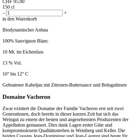
CHF
95.00
150 cl
–
+
in den Warenkorb
Biodynamischer Anbau
100% Sauvignon Blanc
10 Mt. im Eichenfass
13 % Vol.
10° bis 12° C
Gebratener Kabeljau mit Zitronen-Buttersauce und Belugalinsen
Domaine Vacheron
Zwar existiert die Domaine der Familie Vacheron erst seit zwei
Generationen, doch bereits in dieser kurzen Zeit hat sich das
Weingut zu einem der besten und angesehensten Produzenten der
Appellation gemausert. Dies dank Lagen erster Güte und
kompromisslosem Qualitätsstreben in Weinberg und Keller. Die
beiden Cousins Jean-Dominique und Jean-Laurent sind heute für