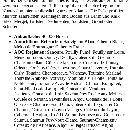
Pouilly herrscht semikontinentales Klima, spätestens ab der Touraine
werden die ozeanischen Einflüsse spürbar und in der Region um
Nantes dominiert schliesslich ganz der Atlantik. Die Rebe profitiert
hier von zahlreichen Kleinlagen und Böden aus Lehm und Kalk,
Silex, Mergel, Tuffstein, Sedimenten, Sandstein, Granit oder
Schiefer.
Anbaufläche:
46 000 Hektar
Autochthone Rebsorten:
Sauvignon Blanc, Chenin Blanc,
Melon de Bourgogne; Cabernet Franc
AOC-Regionen:
Sancerre, Pouilly-Fumé, Pouilly-sur-Loire,
Menetou-Salon, Quincy, Reuilly, Coteaux du Giennois,
Châteaumeillant, Côtes de la Charité, Coteaux de Tannay,
Orléans, Orléans-Cléry, Cheverny, Cour-Cheverny, Touraine
Oisly, Touaine Chenonceaux, Valencay, Touraine Mesland,
Touraine Amboise, Vouvray, Montlouis-sur-Loire, Touraine
Noble-Joué, Touraine Azay-le-Rideau, Chinon, Bourgueil,
Saint-Nicolas-de-Bourgueil, Coteaux du Vendômois,
Jasnières, Coteaux du Loir, Savennières Roche aux Moines,
Coulée de Serrant, Savennières, Anjou-Coteaux de la Loire,
Quarts de Chaume Grand Cru, Coteaux du Layon 1er Cru
Chaume, Coteaux du Layon Villages, Coteaux du Layon,
Cabernet d’Anjou, Rosé D’Anjou, Bonnezeaux, Coteaux de
Saumur, Saumur Puy-Notre-Dame, Saumur-Champigny,
Coteaux de l’Aubance, Anjou-Villages Brissac, Anjou-