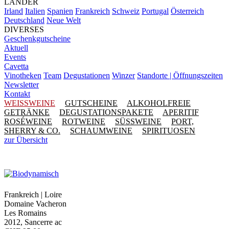
LÄNDER
Irland
Italien
Spanien
Frankreich
Schweiz
Portugal
Österreich
Deutschland
Neue Welt
DIVERSES
Geschenkgutscheine
Aktuell
Events
Cavetta
Vinotheken
Team
Degustationen
Winzer
Standorte | Öffnungszeiten
Newsletter
Kontakt
WEISSWEINE
GUTSCHEINE
ALKOHOLFREIE
GETRÄNKE
DEGUSTATIONSPAKETE
APERITIF
ROSÉWEINE
ROTWEINE
SÜSSWEINE
PORT,
SHERRY & CO.
SCHAUMWEINE
SPIRITUOSEN
zur Übersicht
Frankreich | Loire
Domaine Vacheron
Les Romains
2012, Sancerre ac