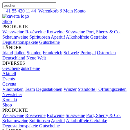
+41 55 420 11 44
Warenkorb
0
Mein Konto
Shop
PRODUKTE
Weissweine
Roséweine
Rotweine
Süssweine
Port, Sherry & Co.
Schaumweine
Spirituosen
Aperitif
Alkoholfreie Getränke
Degustationspakete
Gutscheine
LÄNDER
Irland
Italien
Spanien
Frankreich
Schweiz
Portugal
Österreich
Deutschland
Neue Welt
DIVERSES
Geschenkgutscheine
Aktuell
Events
Cavetta
Vinotheken
Team
Degustationen
Winzer
Standorte | Öffnungszeiten
Newsletter
Kontakt
Shop
PRODUKTE
Weissweine
Roséweine
Rotweine
Süssweine
Port, Sherry & Co.
Schaumweine
Spirituosen
Aperitif
Alkoholfreie Getränke
Degustationspakete
Gutscheine