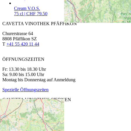
Cream V.O.S.
75 cl | CHF 79.50
CAVETTA VINOTHEK PFÄFFIKON
Churerstrasse 64
8808 Pfäffikon SZ
T
+41 55 420 11 44
ÖFFNUNGSZEITEN
Fr: 13.30 bis 18.30 Uhr
Sa: 9.00 bis 15.00 Uhr
Montag bis Donnerstag auf Anmeldung
Spezielle Öffnungszeiten
CAVETTA VINOTHEK SIEBNEN
Glarnerstrasse 27
8854 Siebnen
T
+41 55 440 13 88