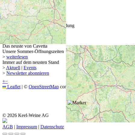
ÖFFNUNGSZEITEN
Mi–Fr: 13.30 bis 18.30 Uhr
Sa: 09.00 bis 15.00 Uhr
Montag und Dienstag auf Anmeldung
Spezielle Öffnungszeiten
Das neuste von Cavetta
Unsere Sommer-Öffnungszeiten
>
weiterlesen
Immer auf dem neusten Stand
>
Aktuell
|
Events
>
Newsletter abonnieren
+
−
Leaflet
|
©
OpenStreetMap
contributors
© 2026 Keel-Weine AG
AGB
|
Impressum
|
Datenschutz