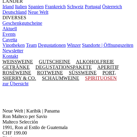
LÄNDER
Irland
Italien
Spanien
Frankreich
Schweiz
Portugal
Österreich
Deutschland
Neue Welt
DIVERSES
Geschenkgutscheine
Aktuell
Events
Cavetta
Vinotheken
Team
Degustationen
Winzer
Standorte | Öffnungszeiten
Newsletter
Kontakt
WEISSWEINE
GUTSCHEINE
ALKOHOLFREIE
GETRÄNKE
DEGUSTATIONSPAKETE
APERITIF
ROSÉWEINE
ROTWEINE
SÜSSWEINE
PORT,
SHERRY & CO.
SCHAUMWEINE
SPIRITUOSEN
zur Übersicht
Neue Welt | Karibik | Panama
Ron Malteco per Savio
Malteco Selección
1991, Ron al Estilo de Guatemala
CHF
199.00