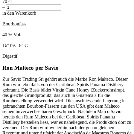
70 cl
–
+
in den Warenkorb
Bourbonfass
40 % Vol.
16° bis 18° C
Digestif
Ron Malteco per Savio
Zur Savio Trading Srl gehört auch die Marke Ron Malteco. Dieser
Rum wird ebenfalls von der Caribbean Spirits Panama Distillery
gebrannt. Die Basis bildet Virgin Cane Honey (Zuckerrohrsirup),
das gleiche Grundprodukt, das auch in Guatemala für die
Rumherstellung verwendet wird. Die anschliessende Lagerung in
gebrauchten Bourbon-Fässern aus den USA gibt dem Malteco
seinen unverwechselbaren Geschmack. Nachdem Marco Savio
bereits den Rum Malecon bei der Caribbean Spirits Panama
Distillery herstellen liess, war es naheliegend, die Produktion dort zu
vereinen. Der Rum wird weiterhin nach der genau gleichen
Rezeptur und unter Aufsicht der Asociación de Maestros Roneros de