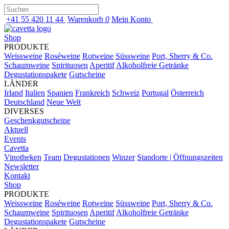
+41 55 420 11 44
Warenkorb
0
Mein Konto
Shop
PRODUKTE
Weissweine
Roséweine
Rotweine
Süssweine
Port, Sherry & Co.
Schaumweine
Spirituosen
Aperitif
Alkoholfreie Getränke
Degustationspakete
Gutscheine
LÄNDER
Irland
Italien
Spanien
Frankreich
Schweiz
Portugal
Österreich
Deutschland
Neue Welt
DIVERSES
Geschenkgutscheine
Aktuell
Events
Cavetta
Vinotheken
Team
Degustationen
Winzer
Standorte | Öffnungszeiten
Newsletter
Kontakt
Shop
PRODUKTE
Weissweine
Roséweine
Rotweine
Süssweine
Port, Sherry & Co.
Schaumweine
Spirituosen
Aperitif
Alkoholfreie Getränke
Degustationspakete
Gutscheine