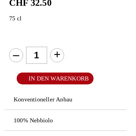
CHF
32.50
75 cl
–
+
IN DEN WARENKORB
Konventioneller Anbau
100% Nebbiolo