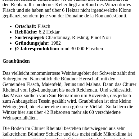
den Rebbau. Ihr moderner Keller liegt am Rand des Winzerdorfes
Fläsch und sie haben auf über 6 Hektar nicht irgendwelche Klone
gepflanzt, sondern jene von der Domaine de la Romanée-Conti.
Ortschaft:
Fläsch
Rebfläche:
6.2 Hektar
Sortenspiegel:
Chardonnay, Riesling; Pinot Noir
Gründungsjahr:
1982
Ø Jahresproduktion:
rund 30 000 Flaschen
Graubünden
Das vielleicht renommierteste Weinbaugebiet der Schweiz zählt drei
Subregionen. Namentlich die Bündner Herrschaft mit den
Gemeinden Fläsch, Maienfeld, Jenins und Malans. Dann das Churer
Rheintal von Igis-Landquart bis nach Reichenau. Und schliesslich
das Misox südlich vom San Bernardino um Roveredo, das jedoch
zum Anbaugebiet Tessin gezählt wird. Graubünden ist eine kleine
Weingegend, bietet aber eine umso grössere Vielfalt. So keltern die
Winzer hier aus über 42 Rebsorten mehr als 60 verschiedene
Weinspezialitäten.
Die Böden im Churer Rheintal bestehen überwiegend aus sehr
kalkreichem Bündner Schiefer und das meist milde Mikroklima ist