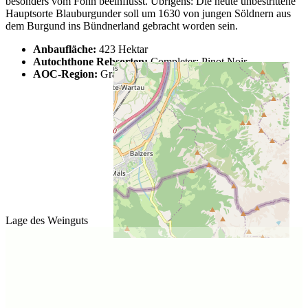
besonders vom Föhn beeinflusst. Übrigens: Die heute unbestrittene
Hauptsorte Blauburgunder soll um 1630 von jungen Söldnern aus
dem Burgund ins Bündnerland gebracht worden sein.
Anbaufläche:
423 Hektar
Autochthone Rebsorten:
Completer; Pinot Noir
AOC-Region:
Graubünden
Lage des Weinguts