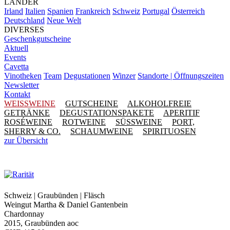
LÄNDER
Irland
Italien
Spanien
Frankreich
Schweiz
Portugal
Österreich
Deutschland
Neue Welt
DIVERSES
Geschenkgutscheine
Aktuell
Events
Cavetta
Vinotheken
Team
Degustationen
Winzer
Standorte | Öffnungszeiten
Newsletter
Kontakt
WEISSWEINE
GUTSCHEINE
ALKOHOLFREIE
GETRÄNKE
DEGUSTATIONSPAKETE
APERITIF
ROSÉWEINE
ROTWEINE
SÜSSWEINE
PORT,
SHERRY & CO.
SCHAUMWEINE
SPIRITUOSEN
zur Übersicht
Schweiz | Graubünden | Fläsch
Weingut Martha & Daniel Gantenbein
Chardonnay
2015, Graubünden aoc