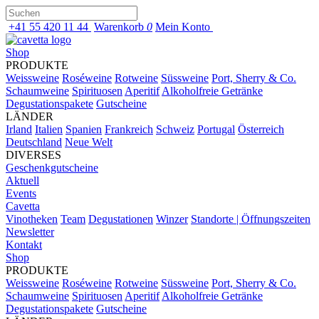
+41 55 420 11 44
Warenkorb
0
Mein Konto
Shop
PRODUKTE
Weissweine
Roséweine
Rotweine
Süssweine
Port, Sherry & Co.
Schaumweine
Spirituosen
Aperitif
Alkoholfreie Getränke
Degustationspakete
Gutscheine
LÄNDER
Irland
Italien
Spanien
Frankreich
Schweiz
Portugal
Österreich
Deutschland
Neue Welt
DIVERSES
Geschenkgutscheine
Aktuell
Events
Cavetta
Vinotheken
Team
Degustationen
Winzer
Standorte | Öffnungszeiten
Newsletter
Kontakt
Shop
PRODUKTE
Weissweine
Roséweine
Rotweine
Süssweine
Port, Sherry & Co.
Schaumweine
Spirituosen
Aperitif
Alkoholfreie Getränke
Degustationspakete
Gutscheine