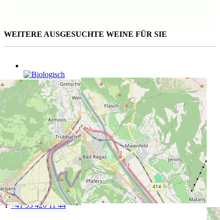
WEITERE AUSGESUCHTE WEINE FÜR SIE
Derthona
75 cl | CHF 28.50
Ape Reale
75 cl | CHF 15.50
Masseto
150 cl | CHF 1'695.00
CAVETTA VINOTHEK PFÄFFIKON
Churerstrasse 64
8808 Pfäffikon SZ
T
+41 55 420 11 44