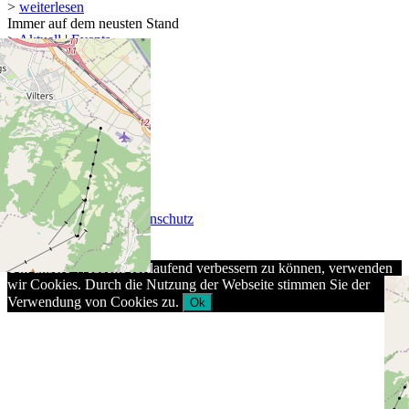
>
weiterlesen
Immer auf dem neusten Stand
>
Aktuell
|
Events
>
Newsletter abonnieren
© 2026 Keel-Weine AG
AGB
|
Impressum
|
Datenschutz
Um unsere Webseite fortlaufend verbessern zu können, verwenden
wir Cookies. Durch die Nutzung der Webseite stimmen Sie der
Verwendung von Cookies zu.
Ok