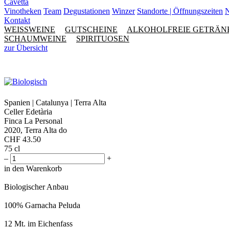
Cavetta
Vinotheken
Team
Degustationen
Winzer
Standorte | Öffnungszeiten
N
Kontakt
WEISSWEINE
GUTSCHEINE
ALKOHOLFREIE GETRÄN
SCHAUMWEINE
SPIRITUOSEN
zur Übersicht
Spanien | Catalunya | Terra Alta
Celler Edetària
Finca La Personal
2020, Terra Alta do
CHF
43.50
75 cl
–
+
in den Warenkorb
Biologischer Anbau
100% Garnacha Peluda
12 Mt. im Eichenfass