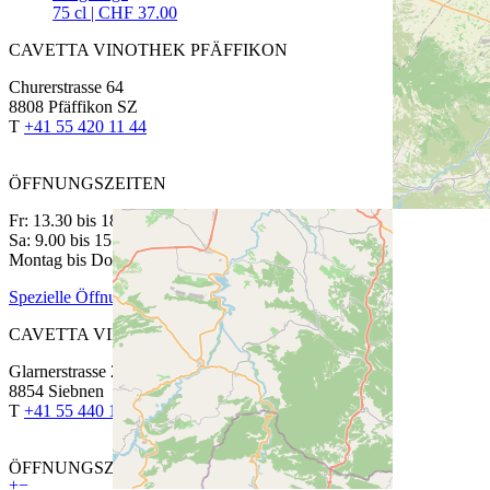
75 cl | CHF 37.00
CAVETTA VINOTHEK PFÄFFIKON
Churerstrasse 64
8808 Pfäffikon SZ
T
+41 55 420 11 44
ÖFFNUNGSZEITEN
Fr: 13.30 bis 18.30 Uhr
Sa: 9.00 bis 15.00 Uhr
Montag bis Donnerstag auf Anmeldung
Spezielle Öffnungszeiten
CAVETTA VINOTHEK SIEBNEN
Glarnerstrasse 27
8854 Siebnen
T
+41 55 440 13 88
ÖFFNUNGSZEITEN
+
−