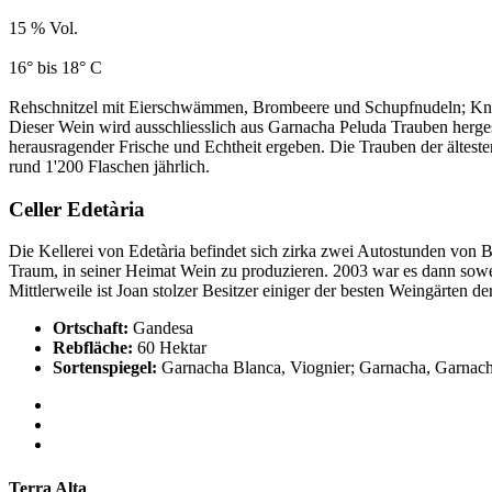
15 % Vol.
16° bis 18° C
Rehschnitzel mit Eierschwämmen, Brombeere und Schupfnudeln; Kn
Dieser Wein wird ausschliesslich aus Garnacha Peluda Trauben herges
herausragender Frische und Echtheit ergeben. Die Trauben der ältest
rund 1'200 Flaschen jährlich.
Celler Edetària
Die Kellerei von Edetària befindet sich zirka zwei Autostunden von 
Traum, in seiner Heimat Wein zu produzieren. 2003 war es dann sowei
Mittlerweile ist Joan stolzer Besitzer einiger der besten Weingärten de
Ortschaft:
Gandesa
Rebfläche:
60 Hektar
Sortenspiegel:
Garnacha Blanca, Viognier; Garnacha, Garnach
Terra Alta