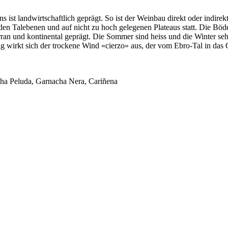
 ist landwirtschaftlich geprägt. So ist der Weinbau direkt oder indirek
den Talebenen und auf nicht zu hoch gelegenen Plateaus statt. Die Bö
erran und kontinental geprägt. Die Sommer sind heiss und die Winter s
nstig wirkt sich der trockene Wind «cierzo» aus, der vom Ebro-Tal in d
a Peluda, Garnacha Nera, Cariñena