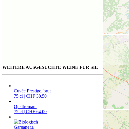
WEITERE AUSGESUCHTE WEINE FÜR SIE
Cuvée Prestige, brut
75 cl | CHF 38.50
Quattromani
75 cl | CHF 64.00
Garganega