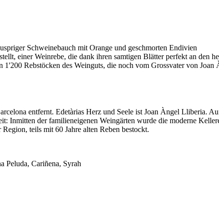
uspriger Schweinebauch mit Orange und geschmorten Endivien
tellt, einer Weinrebe, die dank ihren samtigen Blätter perfekt an den 
en 1'200 Rebstöcken des Weinguts, die noch vom Grossvater von Joan À
Barcelona entfernt. Edetàrias Herz und Seele ist Joan Àngel Lliberia.
t: Inmitten der familieneigenen Weingärten wurde die moderne Kellere
r Region, teils mit 60 Jahre alten Reben bestockt.
a Peluda, Cariñena, Syrah