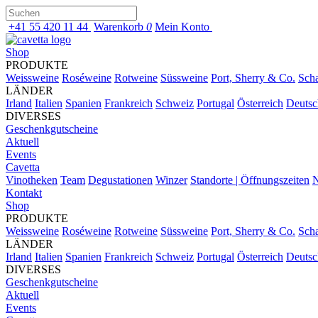
+41 55 420 11 44
Warenkorb
0
Mein Konto
Shop
PRODUKTE
Weissweine
Roséweine
Rotweine
Süssweine
Port, Sherry & Co.
Sch
LÄNDER
Irland
Italien
Spanien
Frankreich
Schweiz
Portugal
Österreich
Deutsc
DIVERSES
Geschenkgutscheine
Aktuell
Events
Cavetta
Vinotheken
Team
Degustationen
Winzer
Standorte | Öffnungszeiten
N
Kontakt
Shop
PRODUKTE
Weissweine
Roséweine
Rotweine
Süssweine
Port, Sherry & Co.
Sch
LÄNDER
Irland
Italien
Spanien
Frankreich
Schweiz
Portugal
Österreich
Deutsc
DIVERSES
Geschenkgutscheine
Aktuell
Events