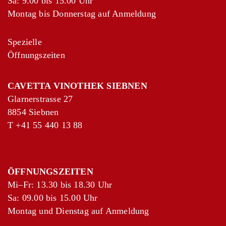
Sa: 9.00 bis 15.00 Uhr
Montag bis Donnerstag auf Anmeldung
Spezielle
Öffnungszeiten
+
−
CAVETTA VINOTHEK SIEBNEN
Leaflet
|
©
OpenStreetMap
contributors
Glarnerstrasse 27
8854 Siebnen
T
+41 55 440 13 88
ÖFFNUNGSZEITEN
Mi–Fr: 13.30 bis 18.30 Uhr
Sa: 09.00 bis 15.00 Uhr
Montag und Dienstag auf Anmeldung