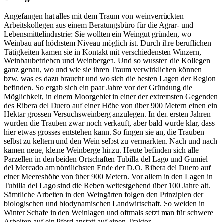
Angefangen hat alles mit dem Traum von weinverrückten
Arbeitskollegen aus einem Beratungsbüro für die Agrar- und
Lebensmittelindustrie: Sie wollten ein Weingut gründen, wo
Weinbau auf höchstem Niveau möglich ist. Durch ihre beruflichen
Tätigkeiten kamen sie in Kontakt mit verschiedensten Winzern,
Weinbaubetrieben und Weinbergen. Und so wussten die Kollegen
ganz genau, wo und wie sie ihren Traum verwirklichen können
bzw. was es dazu braucht und wo sich die besten Lagen der Region
befinden. So ergab sich ein paar Jahre vor der Gründung die
Möglichkeit, in einem Moorgebiet in einer der extremsten Gegenden
des Ribera del Duero auf einer Höhe von über 900 Metern einen ein
Hektar grossen Versuchsweinberg anzulegen. In den ersten Jahren
wurden die Trauben zwar noch verkauft, aber bald wurde klar, dass
hier etwas grosses entstehen kann. So fingen sie an, die Trauben
selbst zu keltern und den Wein selbst zu vermarkten. Nach und nach
kamen neue, kleine Weinberge hinzu. Heute befinden sich alle
Parzellen in den beiden Ortschaften Tubilla del Lago und Gumiel
del Mercado am nördlichsten Ende der D.O. Ribera del Duero auf
einer Meereshöhe von über 900 Metern. Vor allem in den Lagen in
Tubilla del Lago sind die Reben weitestgehend über 100 Jahre alt.
Sämtliche Arbeiten in den Weingärten folgen den Prinzipien der
biologischen und biodynamischen Landwirtschaft. So weiden in
Winter Schafe in den Weinlagen und oftmals setzt man für schwere
Arbeiten auf ein Pferd anstatt auf einen Traktor.