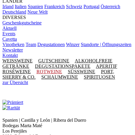
LÄNDER
Irland
Italien
Spanien
Frankreich
Schweiz
Portugal
Österreich
Deutschland
Neue Welt
DIVERSES
Geschenkgutscheine
Aktuell
Events
Cavetta
Vinotheken
Team
Degustationen
Winzer
Standorte | Öffnungszeiten
Newsletter
Kontakt
WEISSWEINE
GUTSCHEINE
ALKOHOLFREIE
GETRÄNKE
DEGUSTATIONSPAKETE
APERITIF
ROSÉWEINE
ROTWEINE
SÜSSWEINE
PORT,
SHERRY & CO.
SCHAUMWEINE
SPIRITUOSEN
zur Übersicht
Spanien | Castilla y León | Ribera del Duero
Bodegas Marta Maté
Los Perejiles