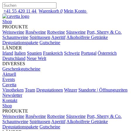
+41 55 420 11 44
Warenkorb
0
Mein Konto
Shop
PRODUKTE
Weissweine
Roséweine
Rotweine
Süssweine
Port, Sherry & Co.
Schaumweine
Spirituosen
Aperitif
Alkoholfreie Getränke
Degustationspakete
Gutscheine
LÄNDER
Irland
Italien
Spanien
Frankreich
Schweiz
Portugal
Österreich
Deutschland
Neue Welt
DIVERSES
Geschenkgutscheine
Aktuell
Events
Cavetta
Vinotheken
Team
Degustationen
Winzer
Standorte | Öffnungszeiten
Newsletter
Kontakt
Shop
PRODUKTE
Weissweine
Roséweine
Rotweine
Süssweine
Port, Sherry & Co.
Schaumweine
Spirituosen
Aperitif
Alkoholfreie Getränke
Degustationspakete
Gutscheine