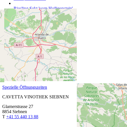
Riesling Sekt 'vom Heiligenstein'
75 cl | CHF 47.00
CAVETTA VINOTHEK PFÄFFIKON
Churerstrasse 64
8808 Pfäffikon SZ
T
+41 55 420 11 44
ÖFFNUNGSZEITEN
Fr: 13.30 bis 18.30 Uhr
Sa: 9.00 bis 15.00 Uhr
Montag bis Donnerstag auf Anmeldung
Spezielle Öffnungszeiten
CAVETTA VINOTHEK SIEBNEN
Glarnerstrasse 27
8854 Siebnen
T
+41 55 440 13 88