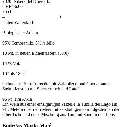
2020, Ribera del Duero do
CHF
96.00
75 cl
–
+
in den Warenkorb
Biologischer Anbau
95% Tempranillo, 5% Albillo
18 Mt. in neuen Eichenfässern (500l)
14 % Vol.
16° bis 18° C
Gebratenes Reh-Entrecôte mit Waldpilzen und Cognacsauce;
Steinpilzrisotto mit Speckcrunch und Lauch
96 Pt. Tim Atkin
Ein Wein aus einer einzigartigen Parzelle in Tubilla del Lago auf
915 Metern über dem Meer mit kalkhaltigem Grundgestein an der
Oberfläche und einer Mischung aus Ton und Sand in der Tiefe.
Bodegas Marta Maté