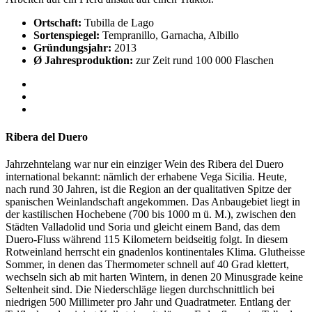
Ortschaft:
Tubilla de Lago
Sortenspiegel:
Tempranillo, Garnacha, Albillo
Gründungsjahr:
2013
Ø Jahresproduktion:
zur Zeit rund 100 000 Flaschen
Ribera del Duero
Jahrzehntelang war nur ein einziger Wein des Ribera del Duero
international bekannt: nämlich der erhabene Vega Sicilia. Heute,
nach rund 30 Jahren, ist die Region an der qualitativen Spitze der
spanischen Weinlandschaft angekommen. Das Anbaugebiet liegt in
der kastilischen Hochebene (700 bis 1000 m ü. M.), zwischen den
Städten Valladolid und Soria und gleicht einem Band, das dem
Duero-Fluss während 115 Kilometern beidseitig folgt. In diesem
Rotweinland herrscht ein gnadenlos kontinentales Klima. Glutheisse
Sommer, in denen das Thermometer schnell auf 40 Grad klettert,
wechseln sich ab mit harten Wintern, in denen 20 Minusgrade keine
Seltenheit sind. Die Niederschläge liegen durchschnittlich bei
niedrigen 500 Millimeter pro Jahr und Quadratmeter. Entlang der