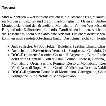
Toscana
Sind wir ehrlich – wer ist nicht verliebt in die Toscana? Es gibt kau
im Norden an Ligurien und die Emilia-Romagna, im Osten an Umbrien 
Montepulciano und der Brunello di Montalcino. Von der Westküste d
Burgund oder Kalifornien problemlos Paroli bieten können. Auch ein
die Toscaner mit dem Vin Santo eine Antwort. Die charakteristische
kommen noch sandige Abschnitte hinzu. Das Klima reicht vom kontine
Anbaufläche:
64 000 Hektar (Bolgheri: 1220ha, Chianti Class
Autochthone Rebsorten:
Vernaccia; Sangiovese, Canaiolo, C
DOC-Regionen:
Ansonica Costa dell’Argentario, Barco Reale 
dell’Etruria Centrale, Colli di Luni, Colline Lucchesi, Cort
Montalcino, Orcia, Parrina, Pomino, Rosso di Montalcino, Ross
Val d’Arno di Sopra, Val di Cornia, Valdichiana Toscana, Vald
DOCG-Regionen:
Brunello di Montalcino, Carmignano, Chiant
Gimignano, Vino Nobile di Montepulciano