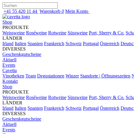
+41 55 420 11 44
Warenkorb
0
Mein Konto
Shop
PRODUKTE
Weissweine
Roséweine
Rotweine
Süssweine
Port, Sherry & Co.
Sch
LÄNDER
Irland
Italien
Spanien
Frankreich
Schweiz
Portugal
Österreich
Deutsc
DIVERSES
Geschenkgutscheine
Aktuell
Events
Cavetta
Vinotheken
Team
Degustationen
Winzer
Standorte | Öffnungszeiten
N
Kontakt
Shop
PRODUKTE
Weissweine
Roséweine
Rotweine
Süssweine
Port, Sherry & Co.
Sch
LÄNDER
Irland
Italien
Spanien
Frankreich
Schweiz
Portugal
Österreich
Deutsc
DIVERSES
Geschenkgutscheine
Aktuell
Events