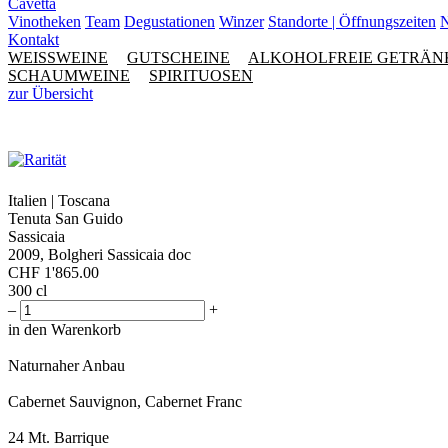
Cavetta
Vinotheken
Team
Degustationen
Winzer
Standorte | Öffnungszeiten
N
Kontakt
WEISSWEINE
GUTSCHEINE
ALKOHOLFREIE GETRÄN
SCHAUMWEINE
SPIRITUOSEN
zur Übersicht
Italien | Toscana
Tenuta San Guido
Sassicaia
2009, Bolgheri Sassicaia doc
CHF
1'865.00
300 cl
–
+
in den Warenkorb
Naturnaher Anbau
Cabernet Sauvignon, Cabernet Franc
24 Mt. Barrique