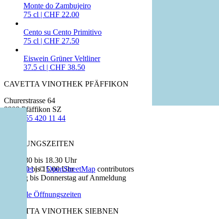
Monte do Zambujeiro
75 cl | CHF 22.00
Cento su Cento Primitivo
75 cl | CHF 27.50
Eiswein Grüner Veltliner
37.5 cl | CHF 38.50
CAVETTA VINOTHEK PFÄFFIKON
Churerstrasse 64
8808 Pfäffikon SZ
T
+41 55 420 11 44
ÖFFNUNGSZEITEN
+
Fr: 13.30 bis 18.30 Uhr
−
Sa: 9.00 bis 15.00 Uhr
Leaflet
|
©
OpenStreetMap
contributors
Montag bis Donnerstag auf Anmeldung
Spezielle Öffnungszeiten
CAVETTA VINOTHEK SIEBNEN