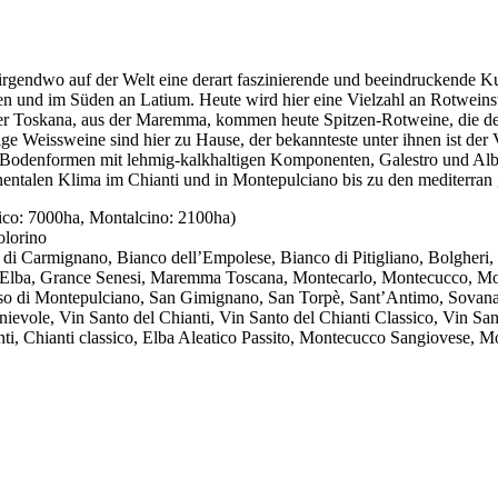
m irgendwo auf der Welt eine derart faszinierende und beeindruckende Ku
und im Süden an Latium. Heute wird hier eine Vielzahl an Rotweinstil
er Toskana, aus der Maremma, kommen heute Spitzen-Rotweine, die de
ige Weissweine sind hier zu Hause, der bekannteste unter ihnen ist d
n Bodenformen mit lehmig-kalkhaltigen Komponenten, Galestro und Albe
ntalen Klima im Chianti und in Montepulciano bis zu den mediterran 
ico: 7000ha, Montalcino: 2100ha)
olorino
di Carmignano, Bianco dell’Empolese, Bianco di Pitigliano, Bolgheri, B
ona, Elba, Grance Senesi, Maremma Toscana, Montecarlo, Montecucco, M
o di Montepulciano, San Gimignano, San Torpè, Sant’Antimo, Sovana, Te
inievole, Vin Santo del Chianti, Vin Santo del Chianti Classico, Vin S
i, Chianti classico, Elba Aleatico Passito, Montecucco Sangiovese, Mo