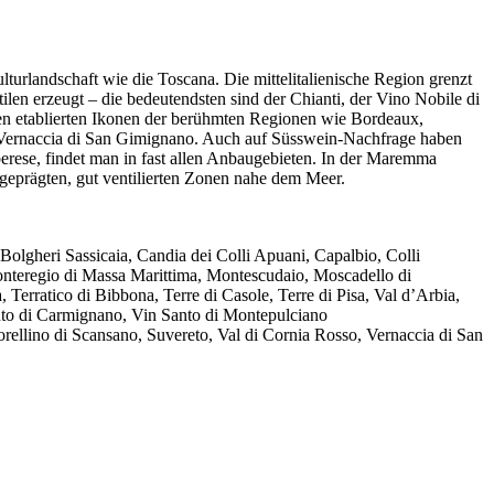
lturlandschaft wie die Toscana. Die mittelitalienische Region grenzt
en erzeugt – die bedeutendsten sind der Chianti, der Vino Nobile di
n etablierten Ikonen der berühmten Regionen wie Bordeaux,
er Vernaccia di San Gimignano. Auch auf Süsswein-Nachfrage haben
rese, findet man in fast allen Anbaugebieten. In der Maremma
geprägten, gut ventilierten Zonen nahe dem Meer.
olgheri Sassicaia, Candia dei Colli Apuani, Capalbio, Colli
onteregio di Massa Marittima, Montescudaio, Moscadello di
rratico di Bibbona, Terre di Casole, Terre di Pisa, Val d’Arbia,
anto di Carmignano, Vin Santo di Montepulciano
rellino di Scansano, Suvereto, Val di Cornia Rosso, Vernaccia di San