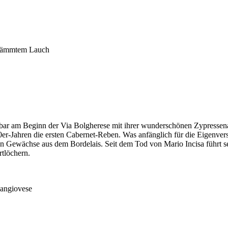
flämmtem Lauch
bar am Beginn der Via Bolgherese mit ihrer wunderschönen Zypressenal
er-Jahren die ersten Cabernet-Reben. Was anfänglich für die Eigenvers
en Gewächse aus dem Bordelais. Seit dem Tod von Mario Incisa führt se
rtlöchern.
Sangiovese