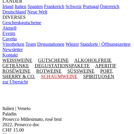
LÄNDER
Irland
Italien
Spanien
Frankreich
Schweiz
Portugal
Österreich
Deutschland
Neue Welt
DIVERSES
Geschenkgutscheine
Aktuell
Events
Cavetta
Vinotheken
Team
Degustationen
Winzer
Standorte | Öffnungszeiten
Newsletter
Kontakt
WEISSWEINE
GUTSCHEINE
ALKOHOLFREIE
GETRÄNKE
DEGUSTATIONSPAKETE
APERITIF
ROSÉWEINE
ROTWEINE
SÜSSWEINE
PORT,
SHERRY & CO.
SCHAUMWEINE
SPIRITUOSEN
zur Übersicht
Italien | Veneto
Paladin
Prosecco Millesimato, rosé brut
2022, Prosecco doc
CHF
15.00