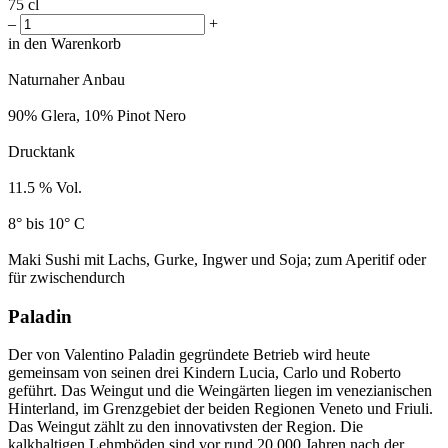
75 cl
–
+
in den Warenkorb
Naturnaher Anbau
90% Glera, 10% Pinot Nero
Drucktank
11.5 % Vol.
8° bis 10° C
Maki Sushi mit Lachs, Gurke, Ingwer und Soja; zum Aperitif oder
für zwischendurch
Paladin
Der von Valentino Paladin gegründete Betrieb wird heute
gemeinsam von seinen drei Kindern Lucia, Carlo und Roberto
geführt. Das Weingut und die Weingärten liegen im venezianischen
Hinterland, im Grenzgebiet der beiden Regionen Veneto und Friuli.
Das Weingut zählt zu den innovativsten der Region. Die
kalkhaltigen Lehmböden sind vor rund 20 000 Jahren nach der