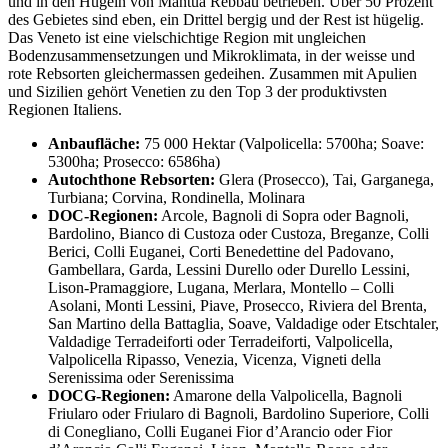
und in den Hügeln von Mantua Rebbau betrieben. Über 50 Prozent
des Gebietes sind eben, ein Drittel bergig und der Rest ist hügelig.
Das Veneto ist eine vielschichtige Region mit ungleichen
Bodenzusammensetzungen und Mikroklimata, in der weisse und
rote Rebsorten gleichermassen gedeihen. Zusammen mit Apulien
und Sizilien gehört Venetien zu den Top 3 der produktivsten
Regionen Italiens.
Anbaufläche:
75 000 Hektar (Valpolicella: 5700ha; Soave:
5300ha; Prosecco: 6586ha)
Autochthone Rebsorten:
Glera (Prosecco), Tai, Garganega,
Turbiana; Corvina, Rondinella, Molinara
DOC-Regionen:
Arcole, Bagnoli di Sopra oder Bagnoli,
Bardolino, Bianco di Custoza oder Custoza, Breganze, Colli
Berici, Colli Euganei, Corti Benedettine del Padovano,
Gambellara, Garda, Lessini Durello oder Durello Lessini,
Lison-Pramaggiore, Lugana, Merlara, Montello – Colli
Asolani, Monti Lessini, Piave, Prosecco, Riviera del Brenta,
San Martino della Battaglia, Soave, Valdadige oder Etschtaler,
Valdadige Terradeiforti oder Terradeiforti, Valpolicella,
Valpolicella Ripasso, Venezia, Vicenza, Vigneti della
Serenissima oder Serenissima
DOCG-Regionen:
Amarone della Valpolicella, Bagnoli
Friularo oder Friularo di Bagnoli, Bardolino Superiore, Colli
di Conegliano, Colli Euganei Fior d’Arancio oder Fior