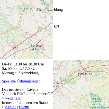
Fr: 13.30 bis 18.30 Uhr
Sa: 9.00 bis 17.00 Uhr
Montag bis Donnerstag auf Anmeldung
Spezielle Öffnungszeiten
CAVETTA VINOTHEK SIEBNEN
Glarnerstrasse 27
8854 Siebnen
T
+41 55 440 13 88
ÖFFNUNGSZEITEN
Di–Fr: 13.30 bis 18.30 Uhr
Sa: 09.00 bis 17.00 Uhr
Montag auf Anmeldung
Spezielle Öffnungszeiten
Das neuste von Cavetta
Vinothek Pfäffikon: Sommer-Öffnungszeiten
>
weiterlesen
Immer auf dem neusten Stand
>
Aktuell
|
Events