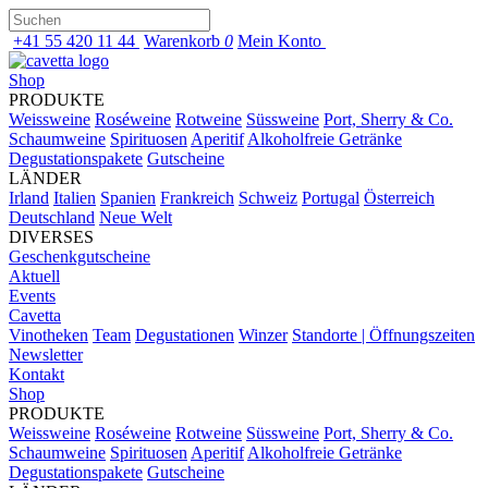
+41 55 420 11 44
Warenkorb
0
Mein Konto
Shop
PRODUKTE
Weissweine
Roséweine
Rotweine
Süssweine
Port, Sherry & Co.
Schaumweine
Spirituosen
Aperitif
Alkoholfreie Getränke
Degustationspakete
Gutscheine
LÄNDER
Irland
Italien
Spanien
Frankreich
Schweiz
Portugal
Österreich
Deutschland
Neue Welt
DIVERSES
Geschenkgutscheine
Aktuell
Events
Cavetta
Vinotheken
Team
Degustationen
Winzer
Standorte | Öffnungszeiten
Newsletter
Kontakt
Shop
PRODUKTE
Weissweine
Roséweine
Rotweine
Süssweine
Port, Sherry & Co.
Schaumweine
Spirituosen
Aperitif
Alkoholfreie Getränke
Degustationspakete
Gutscheine