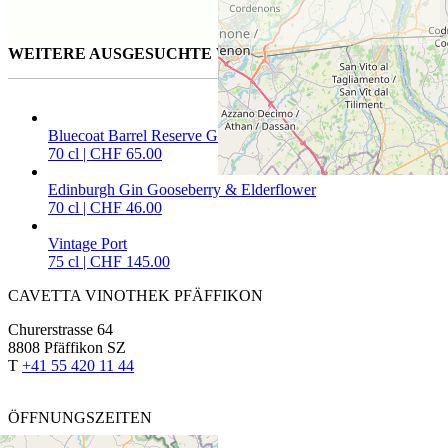
WEITERE AUSGESUCHTE WEINE FÜR SIE
Bluecoat Barrel Reserve Gin
70 cl | CHF 65.00
Edinburgh Gin Gooseberry & Elderflower
70 cl | CHF 46.00
Vintage Port
75 cl | CHF 145.00
CAVETTA VINOTHEK PFÄFFIKON
Churerstrasse 64
8808 Pfäffikon SZ
T
+41 55 420 11 44
ÖFFNUNGSZEITEN