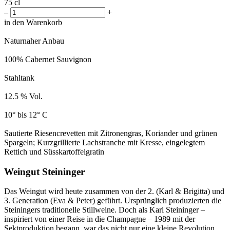
75 cl
–
+
in den Warenkorb
Naturnaher Anbau
100% Cabernet Sauvignon
Stahltank
12.5 % Vol.
10° bis 12° C
Sautierte Riesencrevetten mit Zitronengras, Koriander und grünen
Spargeln; Kurzgrillierte Lachstranche mit Kresse, eingelegtem
Rettich und Süsskartoffelgratin
Weingut Steininger
Das Weingut wird heute zusammen von der 2. (Karl & Brigitta) und
3. Generation (Eva & Peter) geführt. Ursprünglich produzierten die
Steiningers traditionelle Stillweine. Doch als Karl Steininger –
inspiriert von einer Reise in die Champagne – 1989 mit der
Sektproduktion begann, war das nicht nur eine kleine Revolution