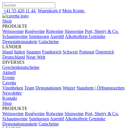
+41 55 420 11 44
Warenkorb
0
Mein Konto
Shop
PRODUKTE
Weissweine
Roséweine
Rotweine
Süssweine
Port, Sherry & Co.
Schaumweine
Spirituosen
Aperitif
Alkoholfreie Getränke
Degustationspakete
Gutscheine
LÄNDER
Irland
Italien
Spanien
Frankreich
Schweiz
Portugal
Österreich
Deutschland
Neue Welt
DIVERSES
Geschenkgutscheine
Aktuell
Events
Cavetta
Vinotheken
Team
Degustationen
Winzer
Standorte | Öffnungszeiten
Newsletter
Kontakt
Shop
PRODUKTE
Weissweine
Roséweine
Rotweine
Süssweine
Port, Sherry & Co.
Schaumweine
Spirituosen
Aperitif
Alkoholfreie Getränke
Degustationspakete
Gutscheine