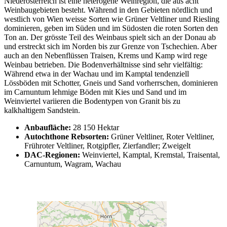
Niederösterreich ist eine heterogene Weinregion, die aus acht
Weinbaugebieten besteht. Während in den Gebieten nördlich und
westlich von Wien weisse Sorten wie Grüner Veltliner und Riesling
dominieren, geben im Süden und im Südosten die roten Sorten den
Ton an. Der grösste Teil des Weinbaus spielt sich an der Donau ab
und erstreckt sich im Norden bis zur Grenze von Tschechien. Aber
auch an den Nebenflüssen Traisen, Krems und Kamp wird rege
Weinbau betrieben. Die Bodenverhältnisse sind sehr vielfältig:
Während etwa in der Wachau und im Kamptal tendenziell
Lössböden mit Schotter, Gneis und Sand vorherrschen, dominieren
im Carnuntum lehmige Böden mit Kies und Sand und im
Weinviertel variieren die Bodentypen von Granit bis zu
kalkhaltigem Sandstein.
Anbaufläche:
28 150 Hektar
Autochthone Rebsorten:
Grüner Veltliner, Roter Veltliner,
Frühroter Veltliner, Rotgipfler, Zierfandler; Zweigelt
DAC-Regionen:
Weinviertel, Kamptal, Kremstal, Traisental,
Carnuntum, Wagram, Wachau