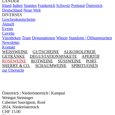
LÄNDER
Irland
Italien
Spanien
Frankreich
Schweiz
Portugal
Österreich
Deutschland
Neue Welt
DIVERSES
Geschenkgutscheine
Aktuell
Events
Cavetta
Vinotheken
Team
Degustationen
Winzer
Standorte | Öffnungszeiten
Newsletter
Kontakt
WEISSWEINE
GUTSCHEINE
ALKOHOLFREIE
GETRÄNKE
DEGUSTATIONSPAKETE
APERITIF
ROSÉWEINE
ROTWEINE
SÜSSWEINE
PORT,
SHERRY & CO.
SCHAUMWEINE
SPIRITUOSEN
zur Übersicht
Österreich | Niederösterreich | Kamptal
Weingut Steininger
Cabernet Sauvignon, Rosé
2024, Niederösterreich
CHF
15.00