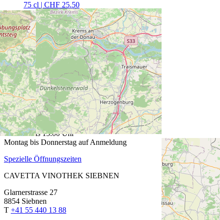
75 cl | CHF 25.50
Delamain XXO
70 cl | CHF 338.00
CAVETTA VINOTHEK PFÄFFIKON
Churerstrasse 64
8808 Pfäffikon SZ
T
+41 55 420 11 44
ÖFFNUNGSZEITEN
Fr: 13.30 bis 18.30 Uhr
Sa: 9.00 bis 15.00 Uhr
Montag bis Donnerstag auf Anmeldung
Spezielle Öffnungszeiten
CAVETTA VINOTHEK SIEBNEN
Glarnerstrasse 27
8854 Siebnen
T
+41 55 440 13 88