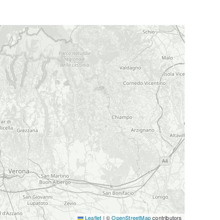
Leaflet
|
©
OpenStreetMap
contributors