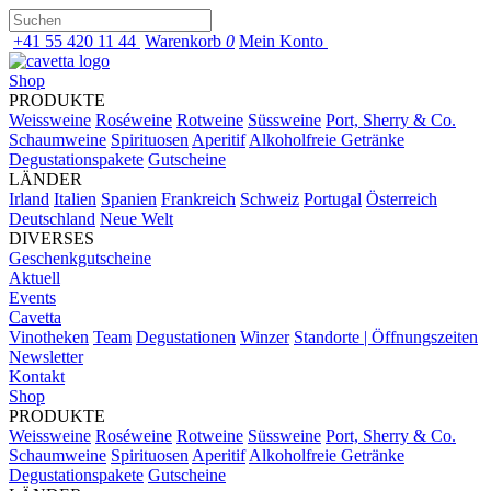
+41 55 420 11 44
Warenkorb
0
Mein Konto
Shop
PRODUKTE
Weissweine
Roséweine
Rotweine
Süssweine
Port, Sherry & Co.
Schaumweine
Spirituosen
Aperitif
Alkoholfreie Getränke
Degustationspakete
Gutscheine
LÄNDER
Irland
Italien
Spanien
Frankreich
Schweiz
Portugal
Österreich
Deutschland
Neue Welt
DIVERSES
Geschenkgutscheine
Aktuell
Events
Cavetta
Vinotheken
Team
Degustationen
Winzer
Standorte | Öffnungszeiten
Newsletter
Kontakt
Shop
PRODUKTE
Weissweine
Roséweine
Rotweine
Süssweine
Port, Sherry & Co.
Schaumweine
Spirituosen
Aperitif
Alkoholfreie Getränke
Degustationspakete
Gutscheine