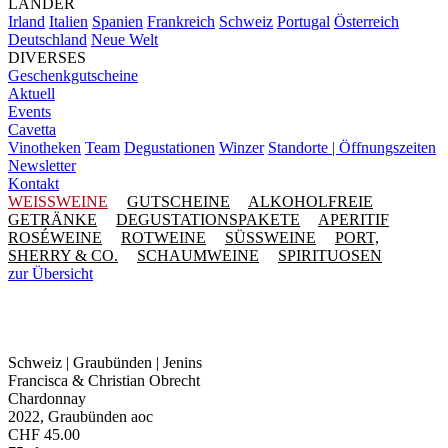
LÄNDER
Irland
Italien
Spanien
Frankreich
Schweiz
Portugal
Österreich
Deutschland
Neue Welt
DIVERSES
Geschenkgutscheine
Aktuell
Events
Cavetta
Vinotheken
Team
Degustationen
Winzer
Standorte | Öffnungszeiten
Newsletter
Kontakt
WEISSWEINE
GUTSCHEINE
ALKOHOLFREIE
GETRÄNKE
DEGUSTATIONSPAKETE
APERITIF
ROSÉWEINE
ROTWEINE
SÜSSWEINE
PORT,
SHERRY & CO.
SCHAUMWEINE
SPIRITUOSEN
zur Übersicht
Schweiz | Graubünden | Jenins
Francisca & Christian Obrecht
Chardonnay
2022, Graubünden aoc
CHF
45.00