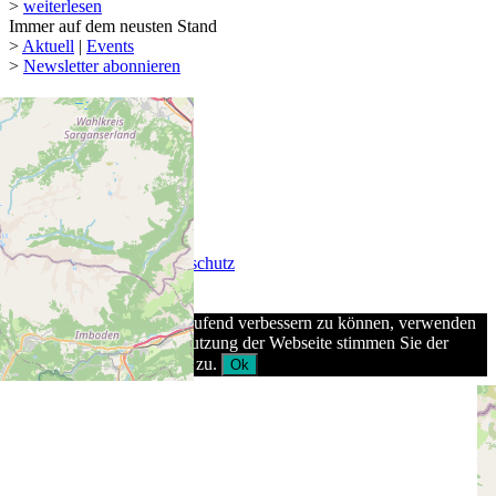
>
weiterlesen
Immer auf dem neusten Stand
>
Aktuell
|
Events
>
Newsletter abonnieren
© 2026 Keel-Weine AG
AGB
|
Impressum
|
Datenschutz
Um unsere Webseite fortlaufend verbessern zu können, verwenden
wir Cookies. Durch die Nutzung der Webseite stimmen Sie der
Verwendung von Cookies zu.
Ok