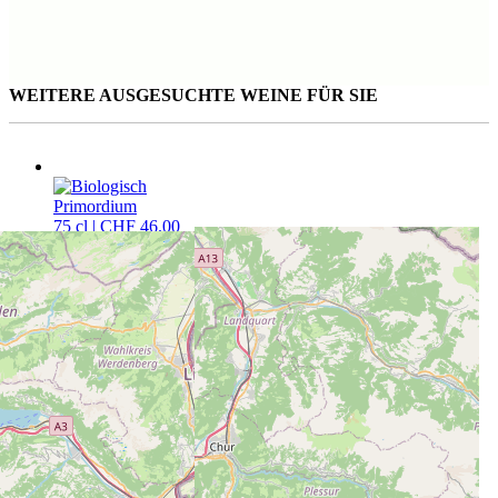
WEITERE AUSGESUCHTE WEINE FÜR SIE
Primordium
75 cl | CHF 46.00
Weissburgunder 'vom Muschelkalk'
75 cl | CHF 32.00
045 Verona
50 cl | CHF 42.00
CAVETTA VINOTHEK PFÄFFIKON
Churerstrasse 64
8808 Pfäffikon SZ
T
+41 55 420 11 44