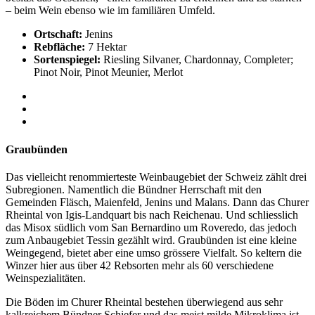
– beim Wein ebenso wie im familiären Umfeld.
Ortschaft:
Jenins
Rebfläche:
7 Hektar
Sortenspiegel:
Riesling Silvaner, Chardonnay, Completer;
Pinot Noir, Pinot Meunier, Merlot
Graubünden
Das vielleicht renommierteste Weinbaugebiet der Schweiz zählt drei
Subregionen. Namentlich die Bündner Herrschaft mit den
Gemeinden Fläsch, Maienfeld, Jenins und Malans. Dann das Churer
Rheintal von Igis-Landquart bis nach Reichenau. Und schliesslich
das Misox südlich vom San Bernardino um Roveredo, das jedoch
zum Anbaugebiet Tessin gezählt wird. Graubünden ist eine kleine
Weingegend, bietet aber eine umso grössere Vielfalt. So keltern die
Winzer hier aus über 42 Rebsorten mehr als 60 verschiedene
Weinspezialitäten.
Die Böden im Churer Rheintal bestehen überwiegend aus sehr
kalkreichem Bündner Schiefer und das meist milde Mikroklima ist