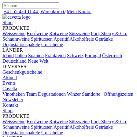
+41 55 420 11 44
Warenkorb
0
Mein Konto
Shop
PRODUKTE
Weissweine
Roséweine
Rotweine
Süssweine
Port, Sherry & Co.
Schaumweine
Spirituosen
Aperitif
Alkoholfreie Getränke
Degustationspakete
Gutscheine
LÄNDER
Irland
Italien
Spanien
Frankreich
Schweiz
Portugal
Österreich
Deutschland
Neue Welt
DIVERSES
Geschenkgutscheine
Aktuell
Events
Cavetta
Vinotheken
Team
Degustationen
Winzer
Standorte | Öffnungszeiten
Newsletter
Kontakt
Shop
PRODUKTE
Weissweine
Roséweine
Rotweine
Süssweine
Port, Sherry & Co.
Schaumweine
Spirituosen
Aperitif
Alkoholfreie Getränke
Degustationspakete
Gutscheine