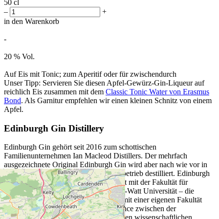
50 cl
–
+
in den Warenkorb
-
20 % Vol.
Auf Eis mit Tonic; zum Aperitif oder für zwischendurch
Unser Tipp: Servieren Sie diesen Apfel-Gewürz-Gin-Liqueur auf
reichlich Eis zusammen mit dem
Classic Tonic Water von Erasmus
Bond
. Als Garnitur empfehlen wir einen kleinen Schnitz von einem
Apfel.
Edinburgh Gin Distillery
Edinburgh Gin gehört seit 2016 zum schottischen
Familienunternehmen Ian Macleod Distillers. Der mehrfach
ausgezeichnete Original Edinburgh Gin wird aber nach wie vor in
der Hauptstadt Edinburgh im Familienbetrieb destilliert. Edinburgh
Gin führt eine einzigartige Partnerschaft mit der Fakultät für
Brauwesen und Destillieren der Heriott-Watt Universität – die
einzige Universität in Grossbritannien mit einer eigenen Fakultät
fürs Destillieren. Damit wird eine Balance zwischen der
langjährigen Erfahrung und einer frischen wissenschaftlichen