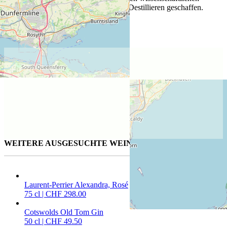
Herangehensweise an handwerkliches Destillieren geschaffen.
• Ortschaft: Edinburgh
• Gründungsjahr: 2010
Lage der Distillerie
WEITERE AUSGESUCHTE WEINE FÜR SIE
Laurent-Perrier Alexandra, Rosé
75 cl | CHF 298.00
Cotswolds Old Tom Gin
50 cl | CHF 49.50