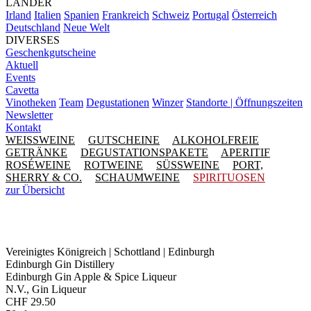
LÄNDER
Irland
Italien
Spanien
Frankreich
Schweiz
Portugal
Österreich
Deutschland
Neue Welt
DIVERSES
Geschenkgutscheine
Aktuell
Events
Cavetta
Vinotheken
Team
Degustationen
Winzer
Standorte | Öffnungszeiten
Newsletter
Kontakt
WEISSWEINE
GUTSCHEINE
ALKOHOLFREIE
GETRÄNKE
DEGUSTATIONSPAKETE
APERITIF
ROSÉWEINE
ROTWEINE
SÜSSWEINE
PORT,
SHERRY & CO.
SCHAUMWEINE
SPIRITUOSEN
zur Übersicht
Vereinigtes Königreich | Schottland | Edinburgh
Edinburgh Gin Distillery
Edinburgh Gin Apple & Spice Liqueur
N.V., Gin Liqueur
CHF
29.50