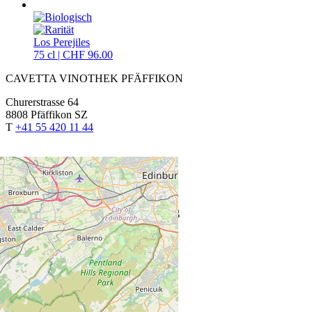
Los Perejiles
75 cl | CHF 96.00
CAVETTA VINOTHEK PFÄFFIKON
Churerstrasse 64
8808 Pfäffikon SZ
T
+41 55 420 11 44
ÖFFNUNGSZEITEN
Fr: 13.30 bis 18.30 Uhr
Sa: 9.00 bis 15.00 Uhr
Montag bis Donnerstag auf Anmeldung
Spezielle Öffnungszeiten
CAVETTA VINOTHEK SIEBNEN
Glarnerstrasse 27
8854 Siebnen
T
+41 55 440 13 88