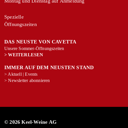
Montag und Dienstag auf Anmeldung
Spezielle
Öffnungszeiten
DAS NEUSTE VON CAVETTA
Unsere Sommer-Öffnungszeiten
>
WEITERLESEN
IMMER AUF DEM NEUSTEN STAND
>
Aktuell
|
Events
+
−
>
Newsletter abonnieren
Leaflet
|
©
OpenStreetMap
contributors
© 2026 Keel-Weine AG