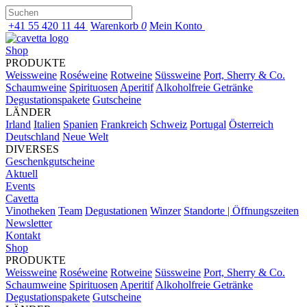
+41 55 420 11 44
Warenkorb
0
Mein Konto
Shop
PRODUKTE
Weissweine
Roséweine
Rotweine
Süssweine
Port, Sherry & Co.
Schaumweine
Spirituosen
Aperitif
Alkoholfreie Getränke
Degustationspakete
Gutscheine
LÄNDER
Irland
Italien
Spanien
Frankreich
Schweiz
Portugal
Österreich
Deutschland
Neue Welt
DIVERSES
Geschenkgutscheine
Aktuell
Events
Cavetta
Vinotheken
Team
Degustationen
Winzer
Standorte | Öffnungszeiten
Newsletter
Kontakt
Shop
PRODUKTE
Weissweine
Roséweine
Rotweine
Süssweine
Port, Sherry & Co.
Schaumweine
Spirituosen
Aperitif
Alkoholfreie Getränke
Degustationspakete
Gutscheine