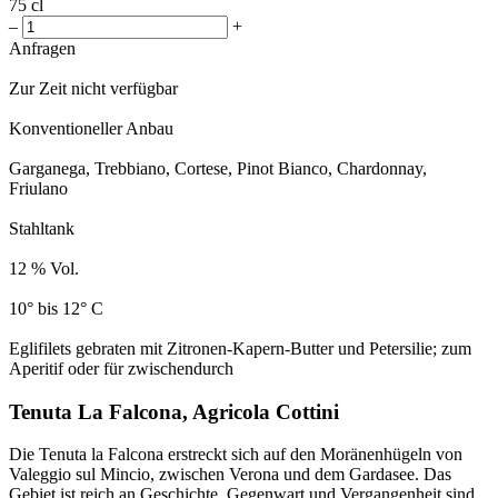
75 cl
–
+
Anfragen
Zur Zeit nicht verfügbar
Konventioneller Anbau
Garganega, Trebbiano, Cortese, Pinot Bianco, Chardonnay,
Friulano
Stahltank
12 % Vol.
10° bis 12° C
Eglifilets gebraten mit Zitronen-Kapern-Butter und Petersilie; zum
Aperitif oder für zwischendurch
Tenuta La Falcona, Agricola Cottini
Die Tenuta la Falcona erstreckt sich auf den Moränenhügeln von
Valeggio sul Mincio, zwischen Verona und dem Gardasee. Das
Gebiet ist reich an Geschichte, Gegenwart und Vergangenheit sind