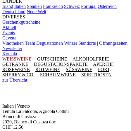
LÄNDER
Irland
Italien
Spanien
Frankreich
Schweiz
Portugal
Österreich
Deutschland
Neue Welt
DIVERSES
Geschenkgutscheine
Aktuell
Events
Cavetta
Vinotheken
Team
Degustationen
Winzer
Standorte | Öffnungszeiten
Newsletter
Kontakt
WEISSWEINE
GUTSCHEINE
ALKOHOLFREIE
GETRÄNKE
DEGUSTATIONSPAKETE
APERITIF
ROSÉWEINE
ROTWEINE
SÜSSWEINE
PORT,
SHERRY & CO.
SCHAUMWEINE
SPIRITUOSEN
zur Übersicht
Italien | Veneto
Tenuta La Falcona, Agricola Cottini
Bianco di Custoza
2020, Bianco di Custoza doc
CHF
12.50