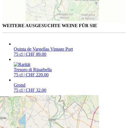
WEITERE AUSGESUCHTE WEINE FÜR SIE
Quinta de Vargellas Vintage Port
75 cl | CHF 89.00
Tresoro di Riparbella
75 cl | CHF 220.00
Grond
75 cl | CHF 32.00
CAVETTA VINOTHEK PFÄFFIKON
Churerstrasse 64
8808 Pfäffikon SZ
T
+41 55 420 11 44