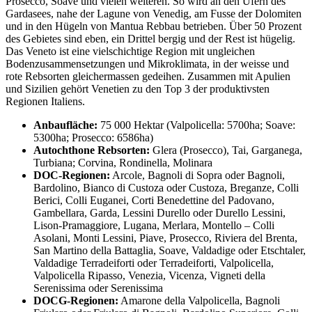
Prosecco, Soave und vielen weiteren. So wird an den Ufern des
Gardasees, nahe der Lagune von Venedig, am Fusse der Dolomiten
und in den Hügeln von Mantua Rebbau betrieben. Über 50 Prozent
des Gebietes sind eben, ein Drittel bergig und der Rest ist hügelig.
Das Veneto ist eine vielschichtige Region mit ungleichen
Bodenzusammensetzungen und Mikroklimata, in der weisse und
rote Rebsorten gleichermassen gedeihen. Zusammen mit Apulien
und Sizilien gehört Venetien zu den Top 3 der produktivsten
Regionen Italiens.
Anbaufläche:
75 000 Hektar (Valpolicella: 5700ha; Soave:
5300ha; Prosecco: 6586ha)
Autochthone Rebsorten:
Glera (Prosecco), Tai, Garganega,
Turbiana; Corvina, Rondinella, Molinara
DOC-Regionen:
Arcole, Bagnoli di Sopra oder Bagnoli,
Bardolino, Bianco di Custoza oder Custoza, Breganze, Colli
Berici, Colli Euganei, Corti Benedettine del Padovano,
Gambellara, Garda, Lessini Durello oder Durello Lessini,
Lison-Pramaggiore, Lugana, Merlara, Montello – Colli
Asolani, Monti Lessini, Piave, Prosecco, Riviera del Brenta,
San Martino della Battaglia, Soave, Valdadige oder Etschtaler,
Valdadige Terradeiforti oder Terradeiforti, Valpolicella,
Valpolicella Ripasso, Venezia, Vicenza, Vigneti della
Serenissima oder Serenissima
DOCG-Regionen:
Amarone della Valpolicella, Bagnoli