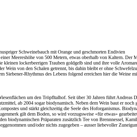
Knuspriger Schweinebauch mit Orange und geschmorten Endivien
uf einer Meereshöhe von 500 Metern, etwas oberhalb von Kaltern. Der
 die kleinen lockerbeerigen Trauben goldgelb sind und ihre volle Aroma
 Wein von den Schalen getrennt, bis dahin bleibt er ohne Schwefelzusa
 Dem Siebener-Rhythmus des Lebens folgend erreichen hier die Weine mit
 Wiesenflächen um den Tröpfltalhof. Seit über 30 Jahren führt Andreas D
hutzmittel, ab 2004 sogar biodynamisch. Neben dem Wein baut er noch
ompostes und stärkt gleichzeitig die Seele des Hoforganismus. Biodyna
ugenmerk gilt dem Boden, so wird vorzugsweise «für etwas» gearbeite
en biodynamischen Präparaten zusätzlich Tee von Brennnessel, Kamil
 weggenommen und/oder nichts zugegeben – ausser liebevoller Zuneigung