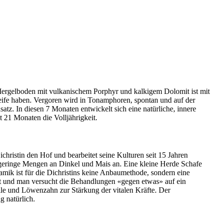
 Mergelboden mit vulkanischem Porphyr und kalkigem Dolomit ist mit
reife haben. Vergoren wird in Tonamphoren, spontan und auf der
tz. In diesen 7 Monaten entwickelt sich eine natürliche, innere
 21 Monaten die Volljährigkeit.
ichristin den Hof und bearbeitet seine Kulturen seit 15 Jahren
 geringe Mengen an Dinkel und Mais an. Eine kleine Herde Schafe
mik ist für die Dichristins keine Anbaumethode, sondern eine
t und man versucht die Behandlungen «gegen etwas» auf ein
le und Löwenzahn zur Stärkung der vitalen Kräfte. Der
 natürlich.