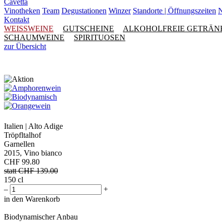
Cavetta
Vinotheken
Team
Degustationen
Winzer
Standorte | Öffnungszeiten
N
Kontakt
WEISSWEINE
GUTSCHEINE
ALKOHOLFREIE GETRÄN
SCHAUMWEINE
SPIRITUOSEN
zur Übersicht
Italien | Alto Adige
Tröpfltalhof
Garnellen
2015, Vino bianco
CHF
99.80
statt CHF
139.00
150 cl
–
+
in den Warenkorb
Biodynamischer Anbau