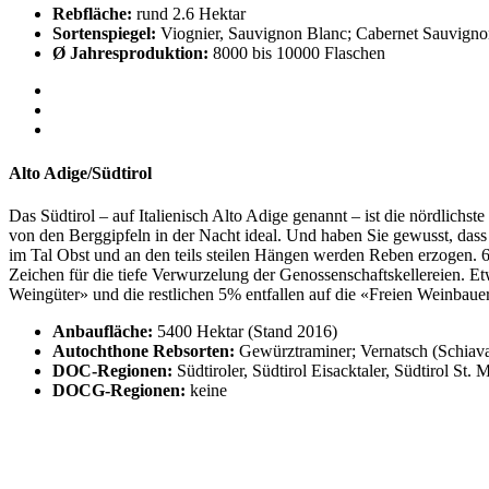
Rebfläche:
rund 2.6 Hektar
Sortenspiegel:
Viognier, Sauvignon Blanc; Cabernet Sauvignon
Ø Jahresproduktion:
8000 bis 10000 Flaschen
Alto Adige/Südtirol
Das Südtirol – auf Italienisch Alto Adige genannt – ist die nördlich
von den Berggipfeln in der Nacht ideal. Und haben Sie gewusst, dass
im Tal Obst und an den teils steilen Hängen werden Reben erzogen. 60
Zeichen für die tiefe Verwurzelung der Genossenschaftskellereien. 
Weingüter» und die restlichen 5% entfallen auf die «Freien Weinbauer
Anbaufläche:
5400 Hektar (Stand 2016)
Autochthone Rebsorten:
Gewürztraminer; Vernatsch (Schiava
DOC-Regionen:
Südtiroler, Südtirol Eisacktaler, Südtirol St.
DOCG-Regionen:
keine