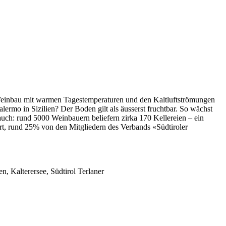
den Weinbau mit warmen Tagestemperaturen und den Kaltluftströmungen
rmo in Sizilien? Der Boden gilt als äusserst fruchtbar. So wächst
auch: rund 5000 Weinbauern beliefern zirka 170 Kellereien – ein
rt, rund 25% von den Mitgliedern des Verbands «Südtiroler
en, Kalterersee, Südtirol Terlaner