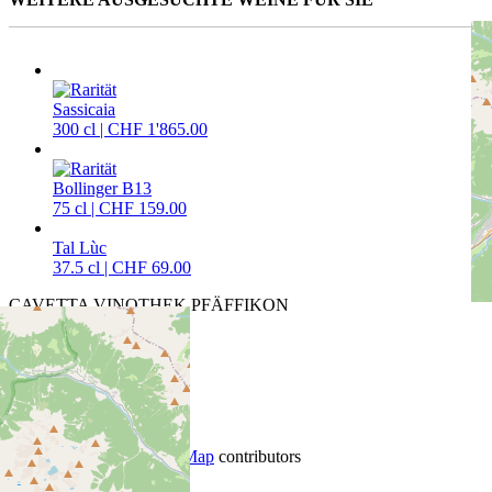
Sassicaia
300 cl | CHF 1'865.00
Bollinger B13
75 cl | CHF 159.00
Tal Lùc
37.5 cl | CHF 69.00
CAVETTA VINOTHEK PFÄFFIKON
Churerstrasse 64
8808 Pfäffikon SZ
T
+41 55 420 11 44
+
−
ÖFFNUNGSZEITEN
Leaflet
|
©
OpenStreetMap
contributors
Fr: 13.30 bis 18.30 Uhr