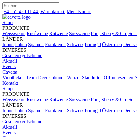
+41 55 420 11 44
Warenkorb
0
Mein Konto
Shop
PRODUKTE
Weissweine
Roséweine
Rotweine
Süssweine
Port, Sherry & Co.
Sch
LÄNDER
Irland
Italien
Spanien
Frankreich
Schweiz
Portugal
Österreich
Deutsc
DIVERSES
Geschenkgutscheine
Aktuell
Events
Cavetta
Vinotheken
Team
Degustationen
Winzer
Standorte | Öffnungszeiten
N
Kontakt
Shop
PRODUKTE
Weissweine
Roséweine
Rotweine
Süssweine
Port, Sherry & Co.
Sch
LÄNDER
Irland
Italien
Spanien
Frankreich
Schweiz
Portugal
Österreich
Deutsc
DIVERSES
Geschenkgutscheine
Aktuell
Events