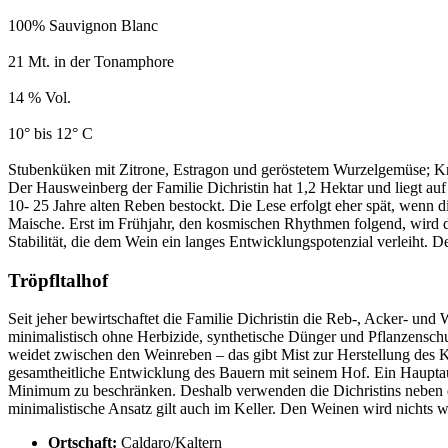
100% Sauvignon Blanc
21 Mt. in der Tonamphore
14 % Vol.
10° bis 12° C
Stubenküken mit Zitrone, Estragon und geröstetem Wurzelgemüse; 
Der Hausweinberg der Familie Dichristin hat 1,2 Hektar und liegt a
10- 25 Jahre alten Reben bestockt. Die Lese erfolgt eher spät, wenn
Maische. Erst im Frühjahr, den kosmischen Rhythmen folgend, wird der
Stabilität, die dem Wein ein langes Entwicklungspotenzial verleiht.
Tröpfltalhof
Seit jeher bewirtschaftet die Familie Dichristin die Reb-, Acker- und
minimalistisch ohne Herbizide, synthetische Dünger und Pflanzensc
weidet zwischen den Weinreben – das gibt Mist zur Herstellung des K
gesamtheitliche Entwicklung des Bauern mit seinem Hof. Ein Haupta
Minimum zu beschränken. Deshalb verwenden die Dichristins neben d
minimalistische Ansatz gilt auch im Keller. Den Weinen wird nichts
Ortschaft:
Caldaro/Kaltern