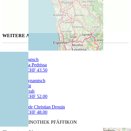
WEITERE AUSGESUCHTE WEINE FÜR SIE
Finca La Pedrissa
75 cl | CHF 43.50
Pure Syrah
75 cl | CHF 52.00
Le Gin de Christian Drouin
70 cl | CHF 48.00
CAVETTA VINOTHEK PFÄFFIKON