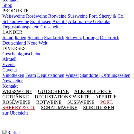
Shop
PRODUKTE
Weissweine
Roséweine
Rotweine
Süssweine
Port, Sherry & Co.
Schaumweine
Spirituosen
Aperitif
Alkoholfreie Getränke
Degustationspakete
Gutscheine
LÄNDER
Irland
Italien
Spanien
Frankreich
Schweiz
Portugal
Österreich
Deutschland
Neue Welt
DIVERSES
Geschenkgutscheine
Aktuell
Events
Cavetta
Vinotheken
Team
Degustationen
Winzer
Standorte | Öffnungszeiten
Newsletter
Kontakt
WEISSWEINE
GUTSCHEINE
ALKOHOLFREIE
GETRÄNKE
DEGUSTATIONSPAKETE
APERITIF
ROSÉWEINE
ROTWEINE
SÜSSWEINE
PORT,
SHERRY & CO.
SCHAUMWEINE
SPIRITUOSEN
zur Übersicht