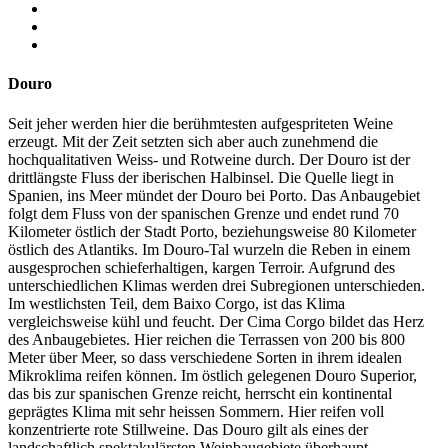
Douro
Seit jeher werden hier die berühmtesten aufgespriteten Weine
erzeugt. Mit der Zeit setzten sich aber auch zunehmend die
hochqualitativen Weiss- und Rotweine durch. Der Douro ist der
drittlängste Fluss der iberischen Halbinsel. Die Quelle liegt in
Spanien, ins Meer mündet der Douro bei Porto. Das Anbaugebiet
folgt dem Fluss von der spanischen Grenze und endet rund 70
Kilometer östlich der Stadt Porto, beziehungsweise 80 Kilometer
östlich des Atlantiks. Im Douro-Tal wurzeln die Reben in einem
ausgesprochen schieferhaltigen, kargen Terroir. Aufgrund des
unterschiedlichen Klimas werden drei Subregionen unterschieden.
Im westlichsten Teil, dem Baixo Corgo, ist das Klima
vergleichsweise kühl und feucht. Der Cima Corgo bildet das Herz
des Anbaugebietes. Hier reichen die Terrassen von 200 bis 800
Meter über Meer, so dass verschiedene Sorten in ihrem idealen
Mikroklima reifen können. Im östlich gelegenen Douro Superior,
das bis zur spanischen Grenze reicht, herrscht ein kontinental
geprägtes Klima mit sehr heissen Sommern. Hier reifen voll
konzentrierte rote Stillweine. Das Douro gilt als eines der
landschaftlich spektakulärsten Weinbaugebiete überhaupt.