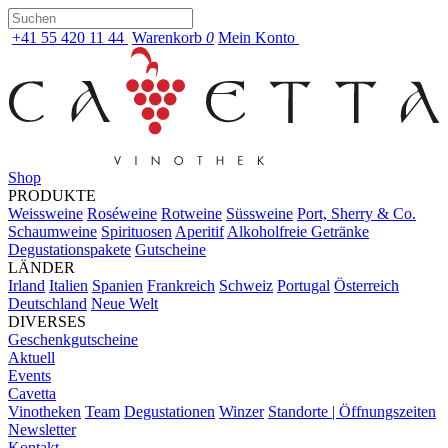
+41 55 420 11 44
Warenkorb
0
Mein Konto
Shop
PRODUKTE
Weissweine
Roséweine
Rotweine
Süssweine
Port, Sherry & Co.
Schaumweine
Spirituosen
Aperitif
Alkoholfreie Getränke
Degustationspakete
Gutscheine
LÄNDER
Irland
Italien
Spanien
Frankreich
Schweiz
Portugal
Österreich
Deutschland
Neue Welt
DIVERSES
Geschenkgutscheine
Aktuell
Events
Cavetta
Vinotheken
Team
Degustationen
Winzer
Standorte | Öffnungszeiten
Newsletter
Kontakt