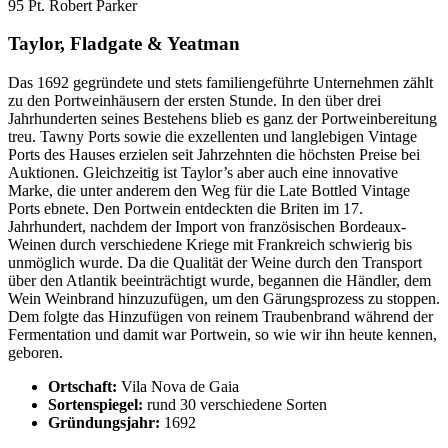
95 Pt. Robert Parker
Taylor, Fladgate & Yeatman
Das 1692 gegründete und stets familiengeführte Unternehmen zählt
zu den Portweinhäusern der ersten Stunde. In den über drei
Jahrhunderten seines Bestehens blieb es ganz der Portweinbereitung
treu. Tawny Ports sowie die exzellenten und langlebigen Vintage
Ports des Hauses erzielen seit Jahrzehnten die höchsten Preise bei
Auktionen. Gleichzeitig ist Taylor’s aber auch eine innovative
Marke, die unter anderem den Weg für die Late Bottled Vintage
Ports ebnete. Den Portwein entdeckten die Briten im 17.
Jahrhundert, nachdem der Import von französischen Bordeaux-
Weinen durch verschiedene Kriege mit Frankreich schwierig bis
unmöglich wurde. Da die Qualität der Weine durch den Transport
über den Atlantik beeinträchtigt wurde, begannen die Händler, dem
Wein Weinbrand hinzuzufügen, um den Gärungsprozess zu stoppen.
Dem folgte das Hinzufügen von reinem Traubenbrand während der
Fermentation und damit war Portwein, so wie wir ihn heute kennen,
geboren.
Ortschaft:
Vila Nova de Gaia
Sortenspiegel:
rund 30 verschiedene Sorten
Gründungsjahr:
1692