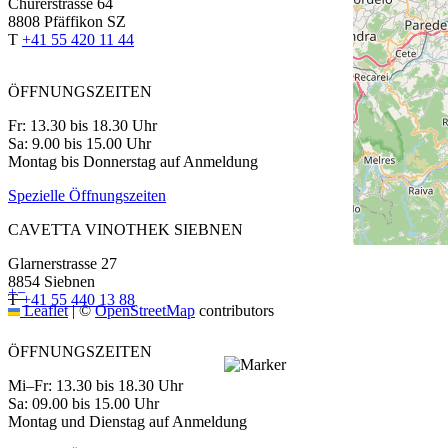
Churerstrasse 64
8808 Pfäffikon SZ
T
+41 55 420 11 44
ÖFFNUNGSZEITEN
Fr: 13.30 bis 18.30 Uhr
Sa: 9.00 bis 15.00 Uhr
Montag bis Donnerstag auf Anmeldung
Spezielle Öffnungszeiten
CAVETTA VINOTHEK SIEBNEN
Glarnerstrasse 27
8854 Siebnen
+
−
T
+41 55 440 13 88
Leaflet
|
©
OpenStreetMap
contributors
ÖFFNUNGSZEITEN
Mi–Fr: 13.30 bis 18.30 Uhr
Sa: 09.00 bis 15.00 Uhr
Montag und Dienstag auf Anmeldung