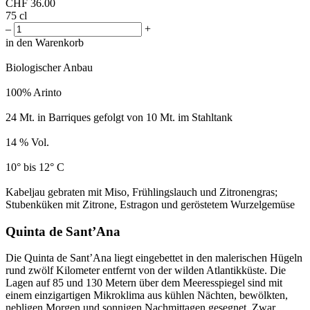
CHF
36.00
75 cl
–
+
in den Warenkorb
Biologischer Anbau
100% Arinto
24 Mt. in Barriques gefolgt von 10 Mt. im Stahltank
14 % Vol.
10° bis 12° C
Kabeljau gebraten mit Miso, Frühlingslauch und Zitronengras;
Stubenküken mit Zitrone, Estragon und geröstetem Wurzelgemüse
Quinta de Sant’Ana
Die Quinta de Sant’Ana liegt eingebettet in den malerischen Hügeln
rund zwölf Kilometer entfernt von der wilden Atlantikküste. Die
Lagen auf 85 und 130 Metern über dem Meeresspiegel sind mit
einem einzigartigen Mikroklima aus kühlen Nächten, bewölkten,
nebligen Morgen und sonnigen Nachmittagen gesegnet. Zwar