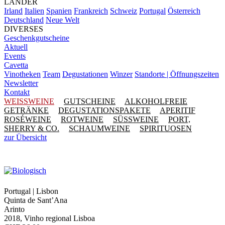
LÄNDER
Irland
Italien
Spanien
Frankreich
Schweiz
Portugal
Österreich
Deutschland
Neue Welt
DIVERSES
Geschenkgutscheine
Aktuell
Events
Cavetta
Vinotheken
Team
Degustationen
Winzer
Standorte | Öffnungszeiten
Newsletter
Kontakt
WEISSWEINE
GUTSCHEINE
ALKOHOLFREIE
GETRÄNKE
DEGUSTATIONSPAKETE
APERITIF
ROSÉWEINE
ROTWEINE
SÜSSWEINE
PORT,
SHERRY & CO.
SCHAUMWEINE
SPIRITUOSEN
zur Übersicht
Portugal | Lisbon
Quinta de Sant’Ana
Arinto
2018, Vinho regional Lisboa