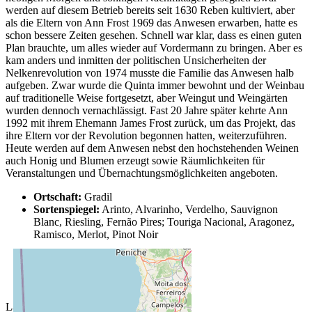
werden auf diesem Betrieb bereits seit 1630 Reben kultiviert, aber
als die Eltern von Ann Frost 1969 das Anwesen erwarben, hatte es
schon bessere Zeiten gesehen. Schnell war klar, dass es einen guten
Plan brauchte, um alles wieder auf Vordermann zu bringen. Aber es
kam anders und inmitten der politischen Unsicherheiten der
Nelkenrevolution von 1974 musste die Familie das Anwesen halb
aufgeben. Zwar wurde die Quinta immer bewohnt und der Weinbau
auf traditionelle Weise fortgesetzt, aber Weingut und Weingärten
wurden dennoch vernachlässigt. Fast 20 Jahre später kehrte Ann
1992 mit ihrem Ehemann James Frost zurück, um das Projekt, das
ihre Eltern vor der Revolution begonnen hatten, weiterzuführen.
Heute werden auf dem Anwesen nebst den hochstehenden Weinen
auch Honig und Blumen erzeugt sowie Räumlichkeiten für
Veranstaltungen und Übernachtungsmöglichkeiten angeboten.
Ortschaft:
Gradil
Sortenspiegel:
Arinto, Alvarinho, Verdelho, Sauvignon
Blanc, Riesling, Fernão Pires; Touriga Nacional, Aragonez,
Ramisco, Merlot, Pinot Noir
Lage des Weinguts