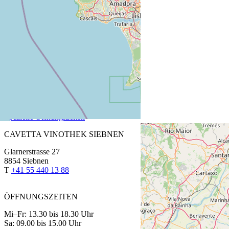
CAVETTA VINOTHEK PFÄFFIKON
Churerstrasse 64
8808 Pfäffikon SZ
T
+41 55 420 11 44
ÖFFNUNGSZEITEN
Fr: 13.30 bis 18.30 Uhr
Sa: 9.00 bis 15.00 Uhr
Montag bis Donnerstag auf Anmeldung
Spezielle Öffnungszeiten
CAVETTA VINOTHEK SIEBNEN
Glarnerstrasse 27
8854 Siebnen
T
+41 55 440 13 88
ÖFFNUNGSZEITEN
Mi–Fr: 13.30 bis 18.30 Uhr
Sa: 09.00 bis 15.00 Uhr