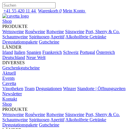
+41 55 420 11 44
Warenkorb
0
Mein Konto
Shop
PRODUKTE
Weissweine
Roséweine
Rotweine
Süssweine
Port, Sherry & Co.
Schaumweine
Spirituosen
Aperitif
Alkoholfreie Getränke
Degustationspakete
Gutscheine
LÄNDER
Irland
Italien
Spanien
Frankreich
Schweiz
Portugal
Österreich
Deutschland
Neue Welt
DIVERSES
Geschenkgutscheine
Aktuell
Events
Cavetta
Vinotheken
Team
Degustationen
Winzer
Standorte | Öffnungszeiten
Newsletter
Kontakt
Shop
PRODUKTE
Weissweine
Roséweine
Rotweine
Süssweine
Port, Sherry & Co.
Schaumweine
Spirituosen
Aperitif
Alkoholfreie Getränke
Degustationspakete
Gutscheine