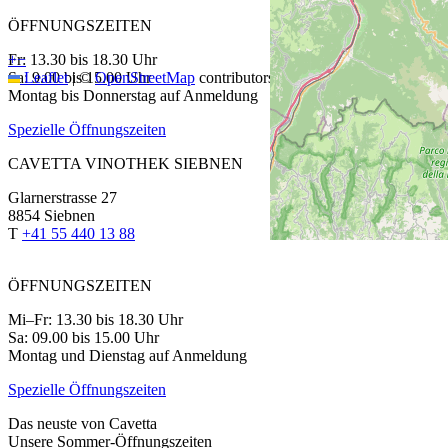
ÖFFNUNGSZEITEN
+
Fr: 13.30 bis 18.30 Uhr
−
Sa: 9.00 bis 15.00 Uhr
Leaflet
|
©
OpenStreetMap
contributors
Montag bis Donnerstag auf Anmeldung
Spezielle Öffnungszeiten
CAVETTA VINOTHEK SIEBNEN
Glarnerstrasse 27
8854 Siebnen
T
+41 55 440 13 88
ÖFFNUNGSZEITEN
Mi–Fr: 13.30 bis 18.30 Uhr
Sa: 09.00 bis 15.00 Uhr
Montag und Dienstag auf Anmeldung
Spezielle Öffnungszeiten
Das neuste von Cavetta
Unsere Sommer-Öffnungszeiten