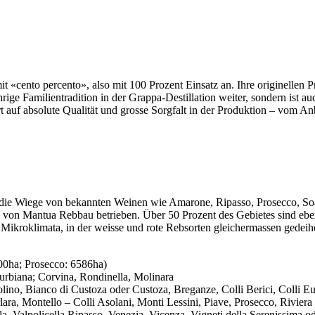
«cento percento», also mit 100 Prozent Einsatz an. Ihre originellen P
rige Familientradition in der Grappa-Destillation weiter, sondern ist 
ert auf absolute Qualität und grosse Sorgfalt in der Produktion – vom A
und die Wiege von bekannten Weinen wie Amarone, Ripasso, Prosecco, So
n Mantua Rebbau betrieben. Über 50 Prozent des Gebietes sind eben, ei
ikroklimata, in der weisse und rote Rebsorten gleichermassen gedeih
00ha; Prosecco: 6586ha)
urbiana; Corvina, Rondinella, Molinara
lino, Bianco di Custoza oder Custoza, Breganze, Colli Berici, Colli E
ra, Montello – Colli Asolani, Monti Lessini, Piave, Prosecco, Riviera 
ella, Valpolicella Ripasso, Venezia, Vicenza, Vigneti della Serenissima 