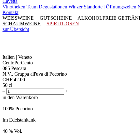
Cavetta
Vinotheken
Team
Degustationen
Winzer
Standorte | Öffnungszeiten
N
Kontakt
WEISSWEINE
GUTSCHEINE
ALKOHOLFREIE GETRÄN
SCHAUMWEINE
SPIRITUOSEN
zur Übersicht
Italien | Veneto
CentoPerCento
085 Pescara
N.V., Grappa all'uva di Pecorino
CHF
42.00
50 cl
–
+
in den Warenkorb
100% Pecorino
Im Edelstahltank
40 % Vol.