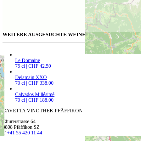
WEITERE AUSGESUCHTE WEINE FÜR SIE
Le Domaine
75 cl | CHF 42.50
Delamain XXO
70 cl | CHF 338.00
Calvados Millésimé
70 cl | CHF 188.00
CAVETTA VINOTHEK PFÄFFIKON
Churerstrasse 64
8808 Pfäffikon SZ
T
+41 55 420 11 44