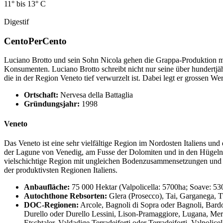
11° bis 13° C
Digestif
CentoPerCento
Luciano Brotto und sein Sohn Nicola gehen die Grappa-Produktion mit 
Konsumenten. Luciano Brotto schreibt nicht nur seine über hundertjäh
die in der Region Veneto tief verwurzelt ist. Dabei legt er grossen W
Ortschaft:
Nervesa della Battaglia
Gründungsjahr:
1998
Veneto
Das Veneto ist eine sehr vielfältige Region im Nordosten Italiens 
der Lagune von Venedig, am Fusse der Dolomiten und in den Hügeln vo
vielschichtige Region mit ungleichen Bodenzusammensetzungen und M
der produktivsten Regionen Italiens.
Anbaufläche:
75 000 Hektar (Valpolicella: 5700ha; Soave: 53
Autochthone Rebsorten:
Glera (Prosecco), Tai, Garganega, T
DOC-Regionen:
Arcole, Bagnoli di Sopra oder Bagnoli, Bardo
Durello oder Durello Lessini, Lison-Pramaggiore, Lugana, Merla
Etschtaler, Valdadige Terradeiforti oder Terradeiforti, Valpolic