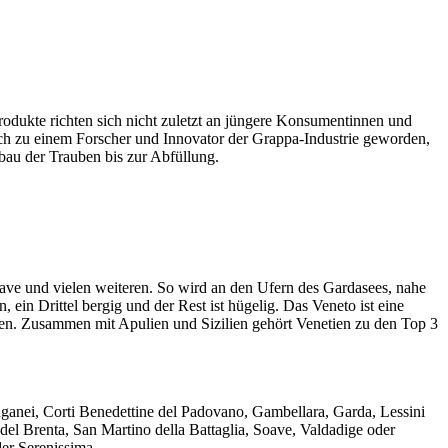
rodukte richten sich nicht zuletzt an jüngere Konsumentinnen und
auch zu einem Forscher und Innovator der Grappa-Industrie geworden,
nbau der Trauben bis zur Abfüllung.
ave und vielen weiteren. So wird an den Ufern des Gardasees, nahe
n Drittel bergig und der Rest ist hügelig. Das Veneto ist eine
en. Zusammen mit Apulien und Sizilien gehört Venetien zu den Top 3
uganei, Corti Benedettine del Padovano, Gambellara, Garda, Lessini
del Brenta, San Martino della Battaglia, Soave, Valdadige oder
oder Serenissima