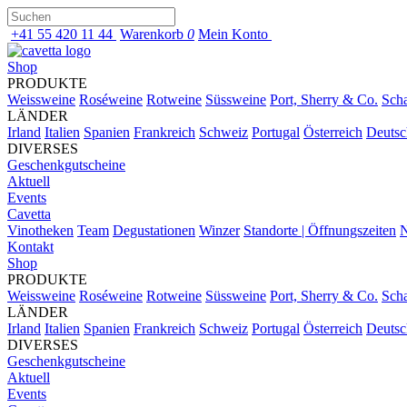
+41 55 420 11 44
Warenkorb
0
Mein Konto
Shop
PRODUKTE
Weissweine
Roséweine
Rotweine
Süssweine
Port, Sherry & Co.
Sch
LÄNDER
Irland
Italien
Spanien
Frankreich
Schweiz
Portugal
Österreich
Deutsc
DIVERSES
Geschenkgutscheine
Aktuell
Events
Cavetta
Vinotheken
Team
Degustationen
Winzer
Standorte | Öffnungszeiten
N
Kontakt
Shop
PRODUKTE
Weissweine
Roséweine
Rotweine
Süssweine
Port, Sherry & Co.
Sch
LÄNDER
Irland
Italien
Spanien
Frankreich
Schweiz
Portugal
Österreich
Deutsc
DIVERSES
Geschenkgutscheine
Aktuell
Events