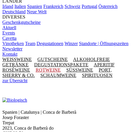
LÄNDER
Irland
Italien
Spanien
Frankreich
Schweiz
Portugal
Österreich
Deutschland
Neue Welt
DIVERSES
Geschenkgutscheine
Aktuell
Events
Cavetta
Vinotheken
Team
Degustationen
Winzer
Standorte | Öffnungszeiten
Newsletter
Kontakt
WEISSWEINE
GUTSCHEINE
ALKOHOLFREIE
GETRÄNKE
DEGUSTATIONSPAKETE
APERITIF
ROSÉWEINE
ROTWEINE
SÜSSWEINE
PORT,
SHERRY & CO.
SCHAUMWEINE
SPIRITUOSEN
zur Übersicht
Spanien | Catalunya | Conca de Barberà
Josep Foraster
Trepat
2023, Conca de Barberà do