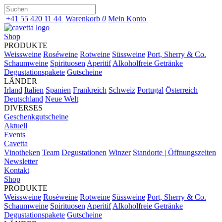
+41 55 420 11 44
Warenkorb
0
Mein Konto
Shop
PRODUKTE
Weissweine
Roséweine
Rotweine
Süssweine
Port, Sherry & Co.
Schaumweine
Spirituosen
Aperitif
Alkoholfreie Getränke
Degustationspakete
Gutscheine
LÄNDER
Irland
Italien
Spanien
Frankreich
Schweiz
Portugal
Österreich
Deutschland
Neue Welt
DIVERSES
Geschenkgutscheine
Aktuell
Events
Cavetta
Vinotheken
Team
Degustationen
Winzer
Standorte | Öffnungszeiten
Newsletter
Kontakt
Shop
PRODUKTE
Weissweine
Roséweine
Rotweine
Süssweine
Port, Sherry & Co.
Schaumweine
Spirituosen
Aperitif
Alkoholfreie Getränke
Degustationspakete
Gutscheine