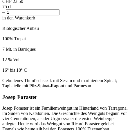
CHF
23.50
75 cl
–
+
in den Warenkorb
Biologischer Anbau
100% Trepat
7 Mt. in Barriques
12 % Vol.
16° bis 18° C
Gebratenes Thunfischsteak mit Sesam und mariniertem Spinat;
Tagliatelle mit Pilz-Spinat-Ragout und Parmesan
Josep Foraster
Josep Foraster ist ein Familienweingut im Hinterland von Tarragona,
im Süden von Katalonien. Die Geschichte des Weinguts begann vor
vier Generationen, als der Urgrossvater die ersten Weinberge
anlegte. Heute wird das Weingut von Ricard Foraster geleitet.
Damals wie heute gilt bei den Forasters 100% Eigenanbau,