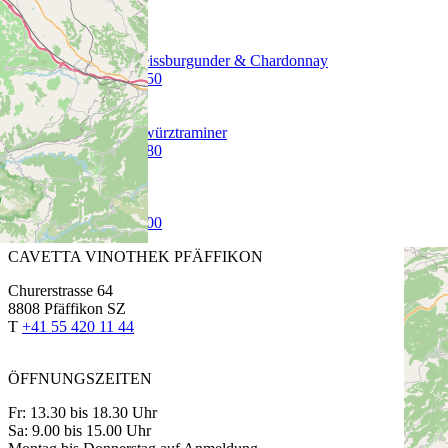
Oberrotweil Weissburgunder & Chardonnay
75 cl | CHF 21.50
Pfersigberg Gewürztraminer
75 cl | CHF 26.80
Raut
75 cl | CHF 58.00
CAVETTA VINOTHEK PFÄFFIKON
Churerstrasse 64
8808 Pfäffikon SZ
T
+41 55 420 11 44
ÖFFNUNGSZEITEN
Fr: 13.30 bis 18.30 Uhr
Sa: 9.00 bis 15.00 Uhr