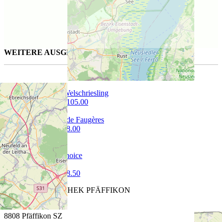
WEITERE AUSGESUCHTE WEINE FÜR SIE
Handwerk : Welschriesling
300 cl | CHF 105.00
Château Cap de Faugères
75 cl | CHF 18.00
Traminer
75 cl | CHF 48.50
CAVETTA VINOTHEK PFÄFFIKON
Churerstrasse 64
8808 Pfäffikon SZ