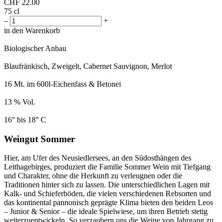
CHF
22.00
75 cl
–
+
in den Warenkorb
Biologischer Anbau
Blaufränkisch, Zweigelt, Cabernet Sauvignon, Merlot
16 Mt. im 600l-Eichenfass & Betonei
13 % Vol.
16° bis 18° C
Weingut Sommer
Hier, am Ufer des Neusiedlersees, an den Südosthängen des
Leithagebirges, produziert die Familie Sommer Wein mit Tiefgang
und Charakter, ohne die Herkunft zu verleugnen oder die
Traditionen hinter sich zu lassen. Die unterschiedlichen Lagen mit
Kalk- und Schieferböden, die vielen verschiedenen Rebsorten und
das kontinental pannonisch geprägte Klima bieten den beiden Leos
– Junior & Senior – die ideale Spielwiese, um ihren Betrieb stetig
weiterzuentwickeln. So verzaubern uns die Weine von Jahrgang zu