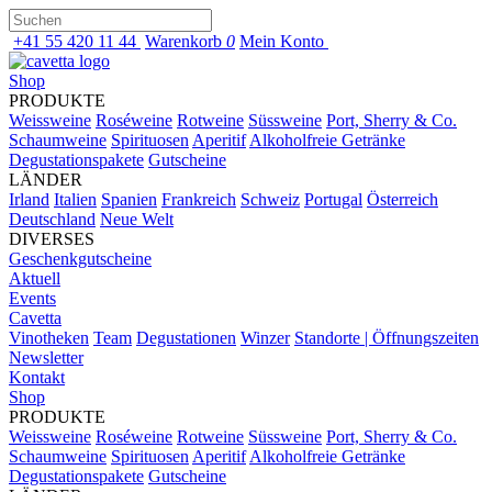
+41 55 420 11 44
Warenkorb
0
Mein Konto
Shop
PRODUKTE
Weissweine
Roséweine
Rotweine
Süssweine
Port, Sherry & Co.
Schaumweine
Spirituosen
Aperitif
Alkoholfreie Getränke
Degustationspakete
Gutscheine
LÄNDER
Irland
Italien
Spanien
Frankreich
Schweiz
Portugal
Österreich
Deutschland
Neue Welt
DIVERSES
Geschenkgutscheine
Aktuell
Events
Cavetta
Vinotheken
Team
Degustationen
Winzer
Standorte | Öffnungszeiten
Newsletter
Kontakt
Shop
PRODUKTE
Weissweine
Roséweine
Rotweine
Süssweine
Port, Sherry & Co.
Schaumweine
Spirituosen
Aperitif
Alkoholfreie Getränke
Degustationspakete
Gutscheine