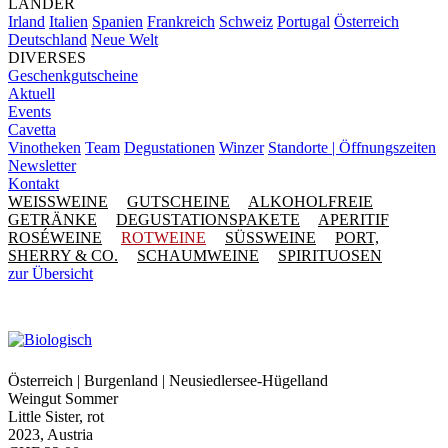
LÄNDER
Irland
Italien
Spanien
Frankreich
Schweiz
Portugal
Österreich
Deutschland
Neue Welt
DIVERSES
Geschenkgutscheine
Aktuell
Events
Cavetta
Vinotheken
Team
Degustationen
Winzer
Standorte | Öffnungszeiten
Newsletter
Kontakt
WEISSWEINE
GUTSCHEINE
ALKOHOLFREIE
GETRÄNKE
DEGUSTATIONSPAKETE
APERITIF
ROSÉWEINE
ROTWEINE
SÜSSWEINE
PORT,
SHERRY & CO.
SCHAUMWEINE
SPIRITUOSEN
zur Übersicht
Österreich | Burgenland | Neusiedlersee-Hügelland
Weingut Sommer
Little Sister, rot
2023, Austria