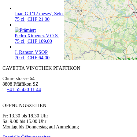
Juan Gil '12 meses', Selección Especial
75 cl | CHF 21.00
Pedro Ximénez V.O.S.
75 cl | CHF 109.00
J. Ranson VSOP
70 cl | CHF 64.00
CAVETTA VINOTHEK PFÄFFIKON
Churerstrasse 64
8808 Pfäffikon SZ
T
+41 55 420 11 44
ÖFFNUNGSZEITEN
Fr: 13.30 bis 18.30 Uhr
Sa: 9.00 bis 15.00 Uhr
Montag bis Donnerstag auf Anmeldung