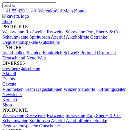
+41 55 420 11 44
Warenkorb
0
Mein Konto
Shop
PRODUKTE
Weissweine
Roséweine
Rotweine
Süssweine
Port, Sherry & Co.
Schaumweine
Spirituosen
Aperitif
Alkoholfreie Getränke
Degustationspakete
Gutscheine
LÄNDER
Irland
Italien
Spanien
Frankreich
Schweiz
Portugal
Österreich
Deutschland
Neue Welt
DIVERSES
Geschenkgutscheine
Aktuell
Events
Cavetta
Vinotheken
Team
Degustationen
Winzer
Standorte | Öffnungszeiten
Newsletter
Kontakt
Shop
PRODUKTE
Weissweine
Roséweine
Rotweine
Süssweine
Port, Sherry & Co.
Schaumweine
Spirituosen
Aperitif
Alkoholfreie Getränke
Degustationspakete
Gutscheine