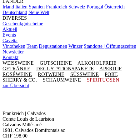
LÄNDER
Irland
Italien
Spanien
Frankreich
Schweiz
Portugal
Österreich
Deutschland
Neue Welt
DIVERSES
Geschenkgutscheine
Aktuell
Events
Cavetta
Vinotheken
Team
Degustationen
Winzer
Standorte | Öffnungszeiten
Newsletter
Kontakt
WEISSWEINE
GUTSCHEINE
ALKOHOLFREIE
GETRÄNKE
DEGUSTATIONSPAKETE
APERITIF
ROSÉWEINE
ROTWEINE
SÜSSWEINE
PORT,
SHERRY & CO.
SCHAUMWEINE
SPIRITUOSEN
zur Übersicht
Frankreich | Calvados
Comte Louis de Lauriston
Calvados Millésimé
1981, Calvados Domfrontais ac
CHF
198.00