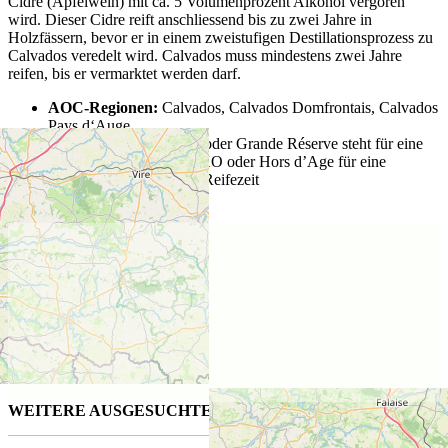
Cidre (Apfelwein) mit ca. 5 Volumenprozent Alkohol vergoren
wird. Dieser Cidre reift anschliessend bis zu zwei Jahre in
Holzfässern, bevor er in einem zweistufigen Destillationsprozess zu
Calvados veredelt wird. Calvados muss mindestens zwei Jahre
reifen, bis er vermarktet werden darf.
AOC-Regionen:
Calvados, Calvados Domfrontais, Calvados
Pays d‘Auge
Ausbauformen:
VSOP oder Grande Réserve steht für eine
mindestens fünfjährige, XO oder Hors d’Age für eine
mindestens sechsjährige Reifezeit
Lage der Distillerie
WEITERE AUSGESUCHTE WEINE FÜR SIE