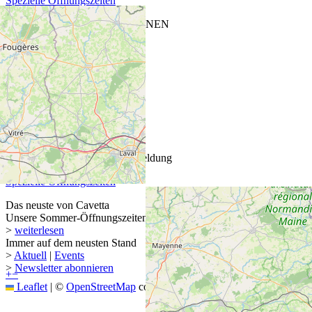
Spezielle Öffnungszeiten
CAVETTA VINOTHEK SIEBNEN
Glarnerstrasse 27
8854 Siebnen
T
+41 55 440 13 88
ÖFFNUNGSZEITEN
Mi–Fr: 13.30 bis 18.30 Uhr
Sa: 09.00 bis 15.00 Uhr
Montag und Dienstag auf Anmeldung
Spezielle Öffnungszeiten
Das neuste von Cavetta
Unsere Sommer-Öffnungszeiten
>
weiterlesen
Immer auf dem neusten Stand
>
Aktuell
|
Events
>
Newsletter abonnieren
+
−
Leaflet
|
©
OpenStreetMap
contributors