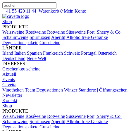
+41 55 420 11 44
Warenkorb
0
Mein Konto
Shop
PRODUKTE
Weissweine
Roséweine
Rotweine
Süssweine
Port, Sherry & Co.
Schaumweine
Spirituosen
Aperitif
Alkoholfreie Getränke
Degustationspakete
Gutscheine
LÄNDER
Irland
Italien
Spanien
Frankreich
Schweiz
Portugal
Österreich
Deutschland
Neue Welt
DIVERSES
Geschenkgutscheine
Aktuell
Events
Cavetta
Vinotheken
Team
Degustationen
Winzer
Standorte | Öffnungszeiten
Newsletter
Kontakt
Shop
PRODUKTE
Weissweine
Roséweine
Rotweine
Süssweine
Port, Sherry & Co.
Schaumweine
Spirituosen
Aperitif
Alkoholfreie Getränke
Degustationspakete
Gutscheine