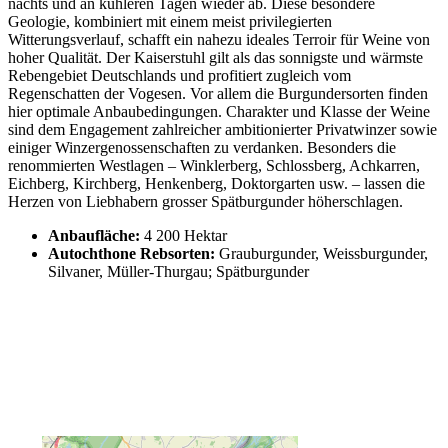
nachts und an kühleren Tagen wieder ab. Diese besondere
Geologie, kombiniert mit einem meist privilegierten
Witterungsverlauf, schafft ein nahezu ideales Terroir für Weine von
hoher Qualität. Der Kaiserstuhl gilt als das sonnigste und wärmste
Rebengebiet Deutschlands und profitiert zugleich vom
Regenschatten der
Vogesen
. Vor allem die Burgundersorten finden
hier optimale Anbaubedingungen. Charakter und Klasse der Weine
sind dem Engagement zahlreicher ambitionierter Privatwinzer sowie
einiger Winzergenossenschaften zu verdanken. Besonders die
renommierten Westlagen – Winklerberg, Schlossberg, Achkarren,
Eichberg, Kirchberg, Henkenberg, Doktorgarten usw. – lassen die
Herzen von Liebhabern grosser Spätburgunder höherschlagen.
Anbaufläche:
4 200 Hektar
Autochthone Rebsorten:
Grauburgunder, Weissburgunder,
Silvaner, Müller-Thurgau; Spätburgunder