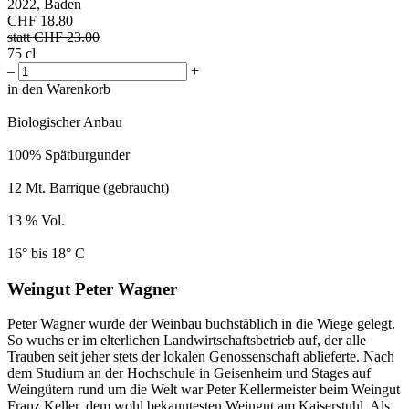
2022, Baden
CHF
18.80
statt CHF
23.00
75 cl
–
+
in den Warenkorb
Biologischer Anbau
100% Spätburgunder
12 Mt. Barrique (gebraucht)
13 % Vol.
16° bis 18° C
Weingut Peter Wagner
Peter Wagner wurde der Weinbau buchstäblich in die Wiege gelegt.
So wuchs er im elterlichen Landwirtschaftsbetrieb auf, der alle
Trauben seit jeher stets der lokalen Genossenschaft ablieferte. Nach
dem Studium an der Hochschule in Geisenheim und Stages auf
Weingütern rund um die Welt war Peter Kellermeister beim Weingut
Franz Keller, dem wohl bekanntesten Weingut am Kaiserstuhl. Als