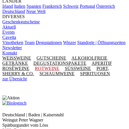
LÄNDER
Irland
Italien
Spanien
Frankreich
Schweiz
Portugal
Österreich
Deutschland
Neue Welt
DIVERSES
Geschenkgutscheine
Aktuell
Events
Cavetta
Vinotheken
Team
Degustationen
Winzer
Standorte | Öffnungszeiten
Newsletter
Kontakt
WEISSWEINE
GUTSCHEINE
ALKOHOLFREIE
GETRÄNKE
DEGUSTATIONSPAKETE
APERITIF
ROSÉWEINE
ROTWEINE
SÜSSWEINE
PORT,
SHERRY & CO.
SCHAUMWEINE
SPIRITUOSEN
zur Übersicht
Deutschland | Baden | Kaiserstuhl
Weingut Peter Wagner
Spätburgunder vom Löss