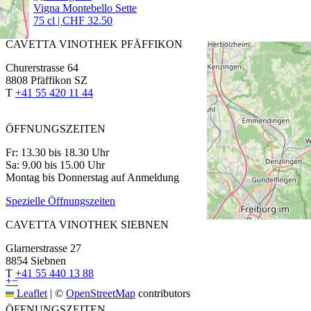
Vigna Montebello Sette
75 cl | CHF 32.50
CAVETTA VINOTHEK PFÄFFIKON
Churerstrasse 64
8808 Pfäffikon SZ
T
+41 55 420 11 44
ÖFFNUNGSZEITEN
Fr: 13.30 bis 18.30 Uhr
Sa: 9.00 bis 15.00 Uhr
Montag bis Donnerstag auf Anmeldung
Spezielle Öffnungszeiten
CAVETTA VINOTHEK SIEBNEN
Glarnerstrasse 27
8854 Siebnen
T
+41 55 440 13 88
+
−
Leaflet
|
©
OpenStreetMap
contributors
ÖFFNUNGSZEITEN