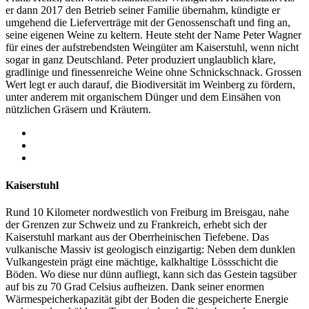
er dann 2017 den Betrieb seiner Familie übernahm, kündigte er
umgehend die Lieferverträge mit der Genossenschaft und fing an,
seine eigenen Weine zu keltern. Heute steht der Name Peter Wagner
für eines der aufstrebendsten Weingüter am Kaiserstuhl, wenn nicht
sogar in ganz Deutschland. Peter produziert unglaublich klare,
gradlinige und finessenreiche Weine ohne Schnickschnack. Grossen
Wert legt er auch darauf, die Biodiversität im Weinberg zu fördern,
unter anderem mit organischem Dünger und dem Einsähen von
nützlichen Gräsern und Kräutern.
Kaiserstuhl
Rund 10 Kilometer nordwestlich von Freiburg im Breisgau, nahe
der Grenzen zur Schweiz und zu Frankreich, erhebt sich der
Kaiserstuhl
markant aus der Oberrheinischen Tiefebene. Das
vulkanische Massiv ist geologisch einzigartig: Neben dem dunklen
Vulkangestein prägt eine mächtige, kalkhaltige Lössschicht die
Böden. Wo diese nur dünn aufliegt, kann sich das Gestein tagsüber
auf bis zu 70 Grad Celsius aufheizen. Dank seiner enormen
Wärmespeicherkapazität gibt der Boden die gespeicherte Energie