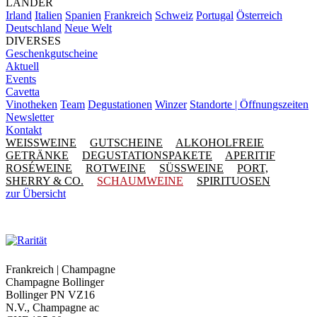
LÄNDER
Irland
Italien
Spanien
Frankreich
Schweiz
Portugal
Österreich
Deutschland
Neue Welt
DIVERSES
Geschenkgutscheine
Aktuell
Events
Cavetta
Vinotheken
Team
Degustationen
Winzer
Standorte | Öffnungszeiten
Newsletter
Kontakt
WEISSWEINE
GUTSCHEINE
ALKOHOLFREIE
GETRÄNKE
DEGUSTATIONSPAKETE
APERITIF
ROSÉWEINE
ROTWEINE
SÜSSWEINE
PORT,
SHERRY & CO.
SCHAUMWEINE
SPIRITUOSEN
zur Übersicht
Frankreich | Champagne
Champagne Bollinger
Bollinger PN VZ16
N.V., Champagne ac