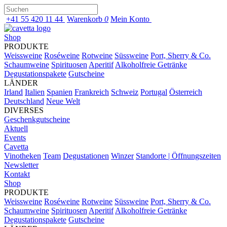
+41 55 420 11 44
Warenkorb
0
Mein Konto
Shop
PRODUKTE
Weissweine
Roséweine
Rotweine
Süssweine
Port, Sherry & Co.
Schaumweine
Spirituosen
Aperitif
Alkoholfreie Getränke
Degustationspakete
Gutscheine
LÄNDER
Irland
Italien
Spanien
Frankreich
Schweiz
Portugal
Österreich
Deutschland
Neue Welt
DIVERSES
Geschenkgutscheine
Aktuell
Events
Cavetta
Vinotheken
Team
Degustationen
Winzer
Standorte | Öffnungszeiten
Newsletter
Kontakt
Shop
PRODUKTE
Weissweine
Roséweine
Rotweine
Süssweine
Port, Sherry & Co.
Schaumweine
Spirituosen
Aperitif
Alkoholfreie Getränke
Degustationspakete
Gutscheine