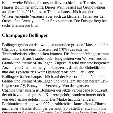
ist die zweite Edition, die uns in die verschiedenen Terroirs des
Hauses Bollinger entführt. Dieser Wein basiert auf Grundweinen
aus dem Jahre 2016, dessen Trauben hautsächlich aus der
Winzergemeinde Verzenay aber auch zu kleineren Teilen aus den
Ortschaften Avenay und Tauxières stammen. Die Dosage liegt bei
sechs Gramm pro Liter.
Champagne Bollinger
Bollinger gehört zu den wenigen unter den grossen Häusern in der
Champagne, die einen grossen Teil (70%) des eigenen
Traubenbedarfs selbst decken können. Die fehlende Menge stammt
ausschliesslich aus Trauben oder Jungweinen von Winzern aus den
Grand- und Premier-Cru-Lagen. Zugekauft wird nur eine begrenzte
Anzahl von Crus – dreissig im Ganzen –, damit die Einheitlichkeit
und das Typische des Weins garantiert bleiben. Der «Style
Bollinger» basiert hauptsächlich auf der Rebsorte Pinot Noir aus
Grand- und Premier-Cru-Lagen und vor allem auf den besten Cru-
Lagen von Aÿ, Bouzy und Verzenay. Von den grossen
Champagnerhäusern ist Bollinger der letzte verbliebene Produzent,
der nicht zu einem grossen Konzern gehört, sondern immer noch
von der Familie geführt wird. Die Marke hat unter anderem
Berühmtheit erlangt, weil 007 in zahlreichen James-Bond-Filmen
nach einer Flasche Bollinger verlangt. So bestellt er etwa im Film
Quantum of Solace eine Flasche La Grande Année aus dem Jahr