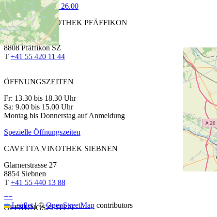
75 cl | CHF 26.00
CAVETTA VINOTHEK PFÄFFIKON
Churerstrasse 64
8808 Pfäffikon SZ
T
+41 55 420 11 44
ÖFFNUNGSZEITEN
Fr: 13.30 bis 18.30 Uhr
Sa: 9.00 bis 15.00 Uhr
Montag bis Donnerstag auf Anmeldung
Spezielle Öffnungszeiten
CAVETTA VINOTHEK SIEBNEN
Glarnerstrasse 27
8854 Siebnen
T
+41 55 440 13 88
+
−
Leaflet
|
©
OpenStreetMap
contributors
ÖFFNUNGSZEITEN