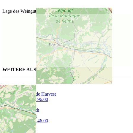
Lage des Weinguts
WEITERE AUSGESUCHTE WEINE FÜR SIE
Sercial Single Harvest
75 cl | CHF 96.00
Primordium
75 cl | CHF 46.00
Phantom