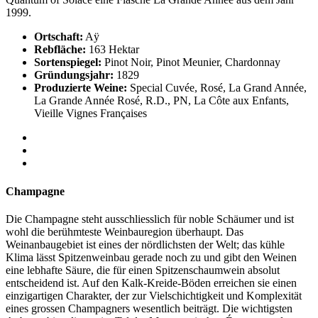
1999.
Ortschaft:
Aÿ
Rebfläche:
163 Hektar
Sortenspiegel:
Pinot Noir, Pinot Meunier, Chardonnay
Gründungsjahr:
1829
Produzierte Weine:
Special Cuvée, Rosé, La Grand Année,
La Grande Année Rosé, R.D., PN, La Côte aux Enfants,
Vieille Vignes Françaises
Champagne
Die Champagne steht ausschliesslich für noble Schäumer und ist
wohl die berühmteste Weinbauregion überhaupt. Das
Weinanbaugebiet ist eines der nördlichsten der Welt; das kühle
Klima lässt Spitzenweinbau gerade noch zu und gibt den Weinen
eine lebhafte Säure, die für einen Spitzenschaumwein absolut
entscheidend ist. Auf den Kalk-Kreide-Böden erreichen sie einen
einzigartigen Charakter, der zur Vielschichtigkeit und Komplexität
eines grossen Champagners wesentlich beiträgt. Die wichtigsten