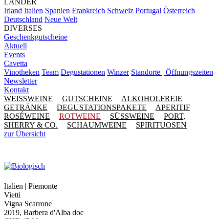
LÄNDER
Irland
Italien
Spanien
Frankreich
Schweiz
Portugal
Österreich
Deutschland
Neue Welt
DIVERSES
Geschenkgutscheine
Aktuell
Events
Cavetta
Vinotheken
Team
Degustationen
Winzer
Standorte | Öffnungszeiten
Newsletter
Kontakt
WEISSWEINE
GUTSCHEINE
ALKOHOLFREIE
GETRÄNKE
DEGUSTATIONSPAKETE
APERITIF
ROSÉWEINE
ROTWEINE
SÜSSWEINE
PORT,
SHERRY & CO.
SCHAUMWEINE
SPIRITUOSEN
zur Übersicht
Italien | Piemonte
Vietti
Vigna Scarrone
2019, Barbera d'Alba doc