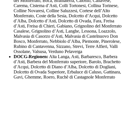
del Monferrato, Boca, Bramaterra, Calosso, Canavese,
Carema, Cisterna d’Asti, Colli Tortonesi, Collina Torinese,
Colline Novaresi, Colline Saluzzesi, Cortese dell’Alto
Monferrato, Coste della Sesia, Dolcetto d’Acqui, Dolcetto
d’Alba, Dolcetto d’Asti, Dolcetto di Ovada, Fara, Freisa
d’Asti, Freisa di Chieri, Gabiano, Grignolino del Monferrato
Casalese, Grignolino d’Asti, Langhe, Lessona, Loazzolo,
Malvasia di Casorzo d’Asti, Malvasia di Castelnuovo Don
Bosco, Monferrato, Nebbiolo d’Alba, Piemonte, Pinerolese,
Rubino di Cantavenna, Sizzano, Strevi, Terre Alfieri, Valli
Ossolane, Valsusa, Verduno Pelaverga
DOCG-Regionen:
Alta Langa, Asti, Barbaresco, Barbera
d’Asti, Barbera del Monferrato superiore, Barolo, Brachetto
d’Acqui, Dolcetto di Diano d’Alba, Dolcetto di Dogliani,
Dolcetto di Ovada Superiore, Erbaluce di Caluso, Gattinara,
Gavi, Ghemme, Roero, Ruchè di Castagnole Monferrato