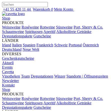
+41 55 420 11 44
Warenkorb
0
Mein Konto
Shop
PRODUKTE
Weissweine
Roséweine
Rotweine
Süssweine
Port, Sherry & Co.
Schaumweine
Spirituosen
Aperitif
Alkoholfreie Getränke
Degustationspakete
Gutscheine
LÄNDER
Irland
Italien
Spanien
Frankreich
Schweiz
Portugal
Österreich
Deutschland
Neue Welt
DIVERSES
Geschenkgutscheine
Aktuell
Events
Cavetta
Vinotheken
Team
Degustationen
Winzer
Standorte | Öffnungszeiten
Newsletter
Kontakt
Shop
PRODUKTE
Weissweine
Roséweine
Rotweine
Süssweine
Port, Sherry & Co.
Schaumweine
Spirituosen
Aperitif
Alkoholfreie Getränke
Degustationspakete
Gutscheine