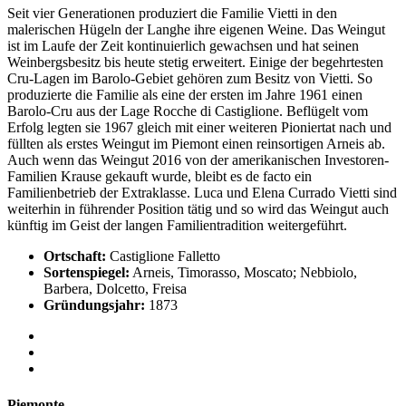
Seit vier Generationen produziert die Familie Vietti in den
malerischen Hügeln der Langhe ihre eigenen Weine. Das Weingut
ist im Laufe der Zeit kontinuierlich gewachsen und hat seinen
Weinbergsbesitz bis heute stetig erweitert. Einige der begehrtesten
Cru-Lagen im Barolo-Gebiet gehören zum Besitz von Vietti. So
produzierte die Familie als eine der ersten im Jahre 1961 einen
Barolo-Cru aus der Lage Rocche di Castiglione. Beflügelt vom
Erfolg legten sie 1967 gleich mit einer weiteren Pioniertat nach und
füllten als erstes Weingut im Piemont einen reinsortigen Arneis ab.
Auch wenn das Weingut 2016 von der amerikanischen Investoren-
Familien Krause gekauft wurde, bleibt es de facto ein
Familienbetrieb der Extraklasse. Luca und Elena Currado Vietti sind
weiterhin in führender Position tätig und so wird das Weingut auch
künftig im Geist der langen Familientradition weitergeführt.
Ortschaft:
Castiglione Falletto
Sortenspiegel:
Arneis, Timorasso, Moscato; Nebbiolo,
Barbera, Dolcetto, Freisa
Gründungsjahr:
1873
Piemonte