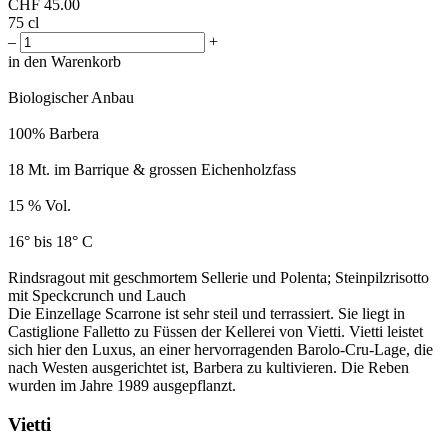
CHF
45.00
75 cl
–
+
in den Warenkorb
Biologischer Anbau
100% Barbera
18 Mt. im Barrique & grossen Eichenholzfass
15 % Vol.
16° bis 18° C
Rindsragout mit geschmortem Sellerie und Polenta; Steinpilzrisotto
mit Speckcrunch und Lauch
Die Einzellage Scarrone ist sehr steil und terrassiert. Sie liegt in
Castiglione Falletto zu Füssen der Kellerei von Vietti. Vietti leistet
sich hier den Luxus, an einer hervorragenden Barolo-Cru-Lage, die
nach Westen ausgerichtet ist, Barbera zu kultivieren. Die Reben
wurden im Jahre 1989 ausgepflanzt.
Vietti