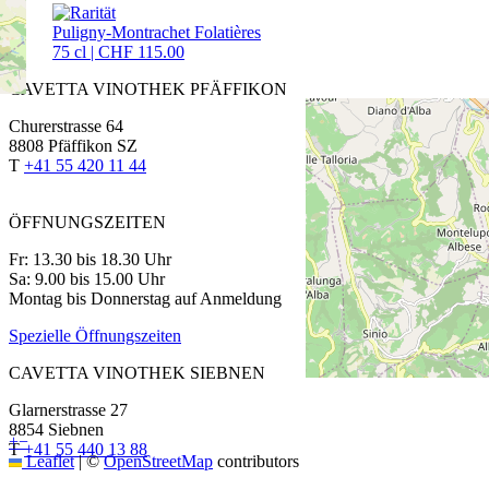
Puligny-Montrachet Folatières
75 cl | CHF 115.00
CAVETTA VINOTHEK PFÄFFIKON
Churerstrasse 64
8808 Pfäffikon SZ
T
+41 55 420 11 44
ÖFFNUNGSZEITEN
Fr: 13.30 bis 18.30 Uhr
Sa: 9.00 bis 15.00 Uhr
Montag bis Donnerstag auf Anmeldung
Spezielle Öffnungszeiten
CAVETTA VINOTHEK SIEBNEN
Glarnerstrasse 27
8854 Siebnen
+
−
T
+41 55 440 13 88
Leaflet
|
©
OpenStreetMap
contributors