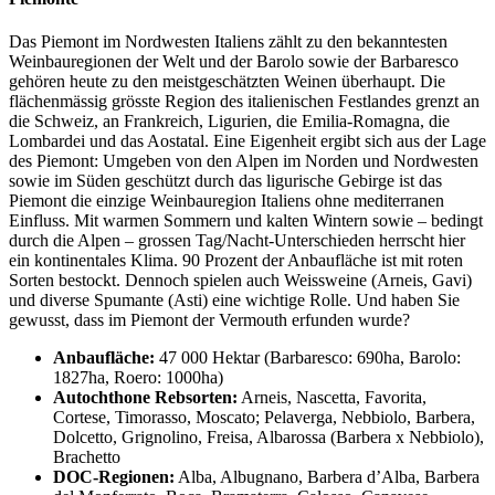
Das Piemont im Nordwesten Italiens zählt zu den bekanntesten
Weinbauregionen der Welt und der Barolo sowie der Barbaresco
gehören heute zu den meistgeschätzten Weinen überhaupt. Die
flächenmässig grösste Region des italienischen Festlandes grenzt an
die Schweiz, an Frankreich, Ligurien, die Emilia-Romagna, die
Lombardei und das Aostatal. Eine Eigenheit ergibt sich aus der Lage
des Piemont: Umgeben von den Alpen im Norden und Nordwesten
sowie im Süden geschützt durch das ligurische Gebirge ist das
Piemont die einzige Weinbauregion Italiens ohne mediterranen
Einfluss. Mit warmen Sommern und kalten Wintern sowie – bedingt
durch die Alpen – grossen Tag/Nacht-Unterschieden herrscht hier
ein kontinentales Klima. 90 Prozent der Anbaufläche ist mit roten
Sorten bestockt. Dennoch spielen auch Weissweine (Arneis, Gavi)
und diverse Spumante (Asti) eine wichtige Rolle. Und haben Sie
gewusst, dass im Piemont der Vermouth erfunden wurde?
Anbaufläche:
47 000 Hektar (Barbaresco: 690ha, Barolo:
1827ha, Roero: 1000ha)
Autochthone Rebsorten:
Arneis, Nascetta, Favorita,
Cortese, Timorasso, Moscato; Pelaverga, Nebbiolo, Barbera,
Dolcetto, Grignolino, Freisa, Albarossa (Barbera x Nebbiolo),
Brachetto
DOC-Regionen:
Alba, Albugnano, Barbera d’Alba, Barbera