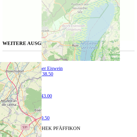
WEITERE AUSGESUCHTE WEINE FÜR SIE
Grüner Veltliner Eiswein
37.5 cl | CHF 38.50
Vintage Port
75 cl | CHF 143.00
Meursault
75 cl | CHF 79.50
CAVETTA VINOTHEK PFÄFFIKON