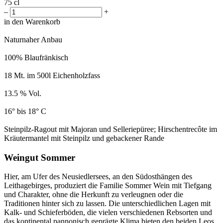
75 cl
–
+
in den Warenkorb
Naturnaher Anbau
100% Blaufränkisch
18 Mt. im 500l Eichenholzfass
13.5 % Vol.
16° bis 18° C
Steinpilz-Ragout mit Majoran und Selleriepüree; Hirschentrecôte im
Kräutermantel mit Steinpilz und gebackener Rande
Weingut Sommer
Hier, am Ufer des Neusiedlersees, an den Südosthängen des
Leithagebirges, produziert die Familie Sommer Wein mit Tiefgang
und Charakter, ohne die Herkunft zu verleugnen oder die
Traditionen hinter sich zu lassen. Die unterschiedlichen Lagen mit
Kalk- und Schieferböden, die vielen verschiedenen Rebsorten und
das kontinental pannonisch geprägte Klima bieten den beiden Leos