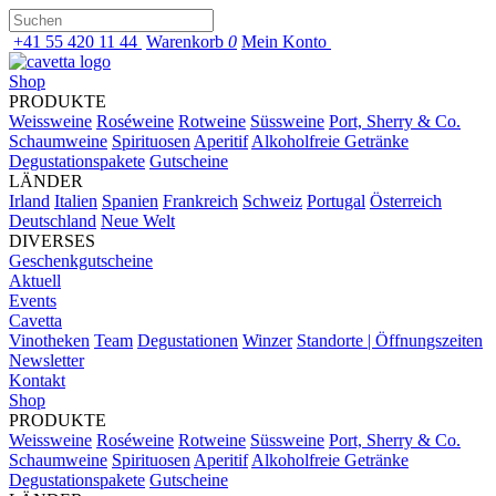
+41 55 420 11 44
Warenkorb
0
Mein Konto
Shop
PRODUKTE
Weissweine
Roséweine
Rotweine
Süssweine
Port, Sherry & Co.
Schaumweine
Spirituosen
Aperitif
Alkoholfreie Getränke
Degustationspakete
Gutscheine
LÄNDER
Irland
Italien
Spanien
Frankreich
Schweiz
Portugal
Österreich
Deutschland
Neue Welt
DIVERSES
Geschenkgutscheine
Aktuell
Events
Cavetta
Vinotheken
Team
Degustationen
Winzer
Standorte | Öffnungszeiten
Newsletter
Kontakt
Shop
PRODUKTE
Weissweine
Roséweine
Rotweine
Süssweine
Port, Sherry & Co.
Schaumweine
Spirituosen
Aperitif
Alkoholfreie Getränke
Degustationspakete
Gutscheine