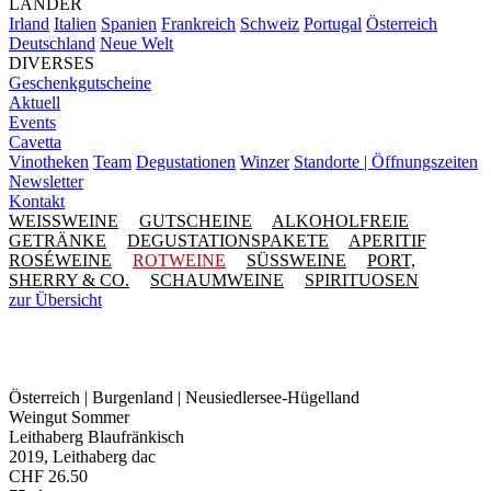
LÄNDER
Irland
Italien
Spanien
Frankreich
Schweiz
Portugal
Österreich
Deutschland
Neue Welt
DIVERSES
Geschenkgutscheine
Aktuell
Events
Cavetta
Vinotheken
Team
Degustationen
Winzer
Standorte | Öffnungszeiten
Newsletter
Kontakt
WEISSWEINE
GUTSCHEINE
ALKOHOLFREIE
GETRÄNKE
DEGUSTATIONSPAKETE
APERITIF
ROSÉWEINE
ROTWEINE
SÜSSWEINE
PORT,
SHERRY & CO.
SCHAUMWEINE
SPIRITUOSEN
zur Übersicht
Österreich | Burgenland | Neusiedlersee-Hügelland
Weingut Sommer
Leithaberg Blaufränkisch
2019, Leithaberg dac
CHF
26.50