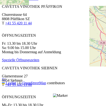
CAVETTA VINOTHEK PFÄFFIKON
Churerstrasse 64
8808 Pfäffikon SZ
T
+41 55 420 11 44
ÖFFNUNGSZEITEN
Fr: 13.30 bis 18.30 Uhr
Sa: 9.00 bis 15.00 Uhr
Montag bis Donnerstag auf Anmeldung
Spezielle Öffnungszeiten
CAVETTA VINOTHEK SIEBNEN
Glarnerstrasse 27
+
−
8854 Siebnen
Leaflet
|
©
OpenStreetMap
contributors
T
+41 55 440 13 88
ÖFFNUNGSZEITEN
Mi–Fr: 13.30 bis 18.30 Uhr