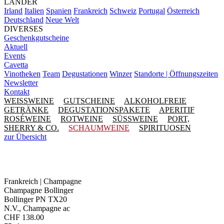
LÄNDER
Irland
Italien
Spanien
Frankreich
Schweiz
Portugal
Österreich
Deutschland
Neue Welt
DIVERSES
Geschenkgutscheine
Aktuell
Events
Cavetta
Vinotheken
Team
Degustationen
Winzer
Standorte | Öffnungszeiten
Newsletter
Kontakt
WEISSWEINE
GUTSCHEINE
ALKOHOLFREIE
GETRÄNKE
DEGUSTATIONSPAKETE
APERITIF
ROSÉWEINE
ROTWEINE
SÜSSWEINE
PORT,
SHERRY & CO.
SCHAUMWEINE
SPIRITUOSEN
zur Übersicht
Frankreich | Champagne
Champagne Bollinger
Bollinger PN TX20
N.V., Champagne ac
CHF
138.00