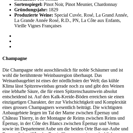
Sortenspiegel:
Pinot Noir, Pinot Meunier, Chardonnay
Gründungsjahr:
1829
Produzierte Weine:
Special Cuvée, Rosé, La Grand Année,
La Grande Année Rosé, R.D., PN, La Côte aux Enfants,
Vieille Vignes Françaises
Champagne
Die Champagne steht ausschliesslich für noble Schäumer und ist
wohl die berühmteste Weinbauregion überhaupt. Das
Weinanbaugebiet ist eines der nördlichsten der Welt; das kühle
Klima lässt Spitzenweinbau gerade noch zu und gibt den Weinen
eine lebhafte Säure, die für einen Spitzenschaumwein absolut
entscheidend ist. Auf den Kalk-Kreide-Böden erreichen sie einen
einzigartigen Charakter, der zur Vielschichtigkeit und Komplexität
eines grossen Champagners wesentlich beiträgt. Die wichtigsten
Anbaugebiete liegen im Tal der Marne zwischen Épernay und
Château Thierry, in der Montagne de Reims zwischen Reims und
Épernay, in der Côte des Blancs zwischen Épernay und Vertus
sowie im Departement Aube um die beiden Orte Bar-sur-Aube und