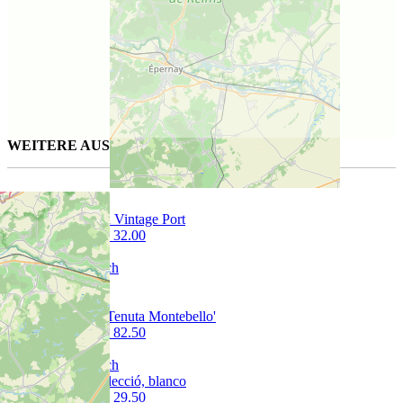
WEITERE AUSGESUCHTE WEINE FÜR SIE
Late bottled Vintage Port
75 cl | CHF 32.00
Picconero 'Tenuta Montebello'
75 cl | CHF 82.50
Edetària Selecció, blanco
75 cl | CHF 29.50