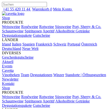
+41 55 420 11 44
Warenkorb
0
Mein Konto
Shop
PRODUKTE
Weissweine
Roséweine
Rotweine
Süssweine
Port, Sherry & Co.
Schaumweine
Spirituosen
Aperitif
Alkoholfreie Getränke
Degustationspakete
Gutscheine
LÄNDER
Irland
Italien
Spanien
Frankreich
Schweiz
Portugal
Österreich
Deutschland
Neue Welt
DIVERSES
Geschenkgutscheine
Aktuell
Events
Cavetta
Vinotheken
Team
Degustationen
Winzer
Standorte | Öffnungszeiten
Newsletter
Kontakt
Shop
PRODUKTE
Weissweine
Roséweine
Rotweine
Süssweine
Port, Sherry & Co.
Schaumweine
Spirituosen
Aperitif
Alkoholfreie Getränke
Degustationspakete
Gutscheine