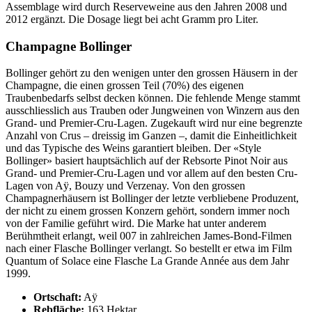
Assemblage wird durch Reserveweine aus den Jahren 2008 und
2012 ergänzt. Die Dosage liegt bei acht Gramm pro Liter.
Champagne Bollinger
Bollinger gehört zu den wenigen unter den grossen Häusern in der
Champagne, die einen grossen Teil (70%) des eigenen
Traubenbedarfs selbst decken können. Die fehlende Menge stammt
ausschliesslich aus Trauben oder Jungweinen von Winzern aus den
Grand- und Premier-Cru-Lagen. Zugekauft wird nur eine begrenzte
Anzahl von Crus – dreissig im Ganzen –, damit die Einheitlichkeit
und das Typische des Weins garantiert bleiben. Der «Style
Bollinger» basiert hauptsächlich auf der Rebsorte Pinot Noir aus
Grand- und Premier-Cru-Lagen und vor allem auf den besten Cru-
Lagen von Aÿ, Bouzy und Verzenay. Von den grossen
Champagnerhäusern ist Bollinger der letzte verbliebene Produzent,
der nicht zu einem grossen Konzern gehört, sondern immer noch
von der Familie geführt wird. Die Marke hat unter anderem
Berühmtheit erlangt, weil 007 in zahlreichen James-Bond-Filmen
nach einer Flasche Bollinger verlangt. So bestellt er etwa im Film
Quantum of Solace eine Flasche La Grande Année aus dem Jahr
1999.
Ortschaft:
Aÿ
Rebfläche:
163 Hektar