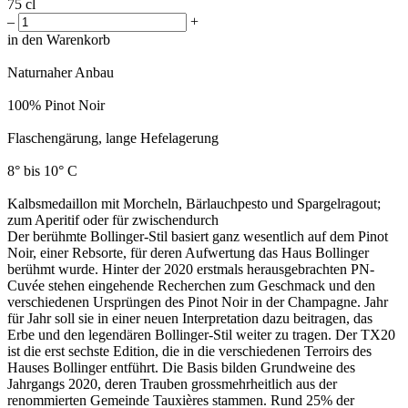
75 cl
–
+
in den Warenkorb
Naturnaher Anbau
100% Pinot Noir
Flaschengärung, lange Hefelagerung
8° bis 10° C
Kalbsmedaillon mit Morcheln, Bärlauchpesto und Spargelragout;
zum Aperitif oder für zwischendurch
Der berühmte Bollinger-Stil basiert ganz wesentlich auf dem Pinot
Noir, einer Rebsorte, für deren Aufwertung das Haus Bollinger
berühmt wurde. Hinter der 2020 erstmals herausgebrachten PN-
Cuvée stehen eingehende Recherchen zum Geschmack und den
verschiedenen Ursprüngen des Pinot Noir in der Champagne. Jahr
für Jahr soll sie in einer neuen Interpretation dazu beitragen, das
Erbe und den legendären Bollinger-Stil weiter zu tragen. Der TX20
ist die erst sechste Edition, die in die verschiedenen Terroirs des
Hauses Bollinger entführt. Die Basis bilden Grundweine des
Jahrgangs 2020, deren Trauben grossmehrheitlich aus der
renommierten Gemeinde
Tauxières
stammen. Rund 25% der