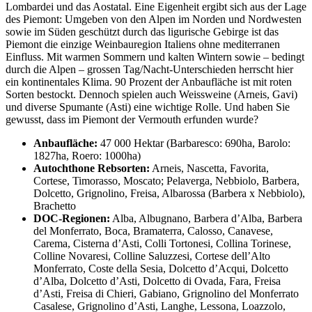
Lombardei und das Aostatal. Eine Eigenheit ergibt sich aus der Lage
des Piemont: Umgeben von den Alpen im Norden und Nordwesten
sowie im Süden geschützt durch das ligurische Gebirge ist das
Piemont die einzige Weinbauregion Italiens ohne mediterranen
Einfluss. Mit warmen Sommern und kalten Wintern sowie – bedingt
durch die Alpen – grossen Tag/Nacht-Unterschieden herrscht hier
ein kontinentales Klima. 90 Prozent der Anbaufläche ist mit roten
Sorten bestockt. Dennoch spielen auch Weissweine (Arneis, Gavi)
und diverse Spumante (Asti) eine wichtige Rolle. Und haben Sie
gewusst, dass im Piemont der Vermouth erfunden wurde?
Anbaufläche:
47 000 Hektar (Barbaresco: 690ha, Barolo:
1827ha, Roero: 1000ha)
Autochthone Rebsorten:
Arneis, Nascetta, Favorita,
Cortese, Timorasso, Moscato; Pelaverga, Nebbiolo, Barbera,
Dolcetto, Grignolino, Freisa, Albarossa (Barbera x Nebbiolo),
Brachetto
DOC-Regionen:
Alba, Albugnano, Barbera d’Alba, Barbera
del Monferrato, Boca, Bramaterra, Calosso, Canavese,
Carema, Cisterna d’Asti, Colli Tortonesi, Collina Torinese,
Colline Novaresi, Colline Saluzzesi, Cortese dell’Alto
Monferrato, Coste della Sesia, Dolcetto d’Acqui, Dolcetto
d’Alba, Dolcetto d’Asti, Dolcetto di Ovada, Fara, Freisa
d’Asti, Freisa di Chieri, Gabiano, Grignolino del Monferrato
Casalese, Grignolino d’Asti, Langhe, Lessona, Loazzolo,