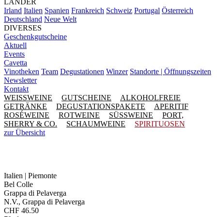
LÄNDER
Irland
Italien
Spanien
Frankreich
Schweiz
Portugal
Österreich
Deutschland
Neue Welt
DIVERSES
Geschenkgutscheine
Aktuell
Events
Cavetta
Vinotheken
Team
Degustationen
Winzer
Standorte | Öffnungszeiten
Newsletter
Kontakt
WEISSWEINE
GUTSCHEINE
ALKOHOLFREIE
GETRÄNKE
DEGUSTATIONSPAKETE
APERITIF
ROSÉWEINE
ROTWEINE
SÜSSWEINE
PORT,
SHERRY & CO.
SCHAUMWEINE
SPIRITUOSEN
zur Übersicht
Italien | Piemonte
Bel Colle
Grappa di Pelaverga
N.V., Grappa di Pelaverga
CHF
46.50