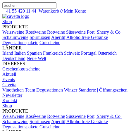
+41 55 420 11 44
Warenkorb
0
Mein Konto
Shop
PRODUKTE
Weissweine
Roséweine
Rotweine
Süssweine
Port, Sherry & Co.
Schaumweine
Spirituosen
Aperitif
Alkoholfreie Getränke
Degustationspakete
Gutscheine
LÄNDER
Irland
Italien
Spanien
Frankreich
Schweiz
Portugal
Österreich
Deutschland
Neue Welt
DIVERSES
Geschenkgutscheine
Aktuell
Events
Cavetta
Vinotheken
Team
Degustationen
Winzer
Standorte | Öffnungszeiten
Newsletter
Kontakt
Shop
PRODUKTE
Weissweine
Roséweine
Rotweine
Süssweine
Port, Sherry & Co.
Schaumweine
Spirituosen
Aperitif
Alkoholfreie Getränke
Degustationspakete
Gutscheine