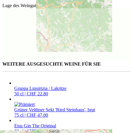
Lage des Weinguts
WEITERE AUSGESUCHTE WEINE FÜR SIE
Grappa Liquirizia / Lakritze
50 cl | CHF 22.80
Grüner Veltliner Sekt 'Ried Steinhaus', brut
75 cl | CHF 47.00
Etsu Gin The Original
20 cl | CHF 19.50