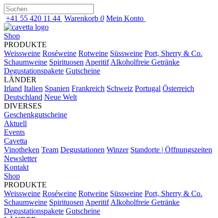
+41 55 420 11 44
Warenkorb
0
Mein Konto
Shop
PRODUKTE
Weissweine
Roséweine
Rotweine
Süssweine
Port, Sherry & Co.
Schaumweine
Spirituosen
Aperitif
Alkoholfreie Getränke
Degustationspakete
Gutscheine
LÄNDER
Irland
Italien
Spanien
Frankreich
Schweiz
Portugal
Österreich
Deutschland
Neue Welt
DIVERSES
Geschenkgutscheine
Aktuell
Events
Cavetta
Vinotheken
Team
Degustationen
Winzer
Standorte | Öffnungszeiten
Newsletter
Kontakt
Shop
PRODUKTE
Weissweine
Roséweine
Rotweine
Süssweine
Port, Sherry & Co.
Schaumweine
Spirituosen
Aperitif
Alkoholfreie Getränke
Degustationspakete
Gutscheine