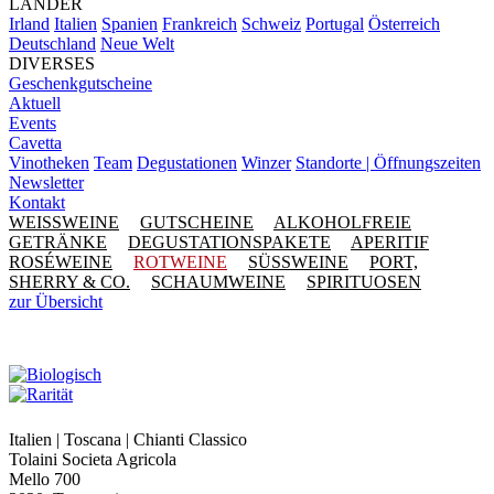
LÄNDER
Irland
Italien
Spanien
Frankreich
Schweiz
Portugal
Österreich
Deutschland
Neue Welt
DIVERSES
Geschenkgutscheine
Aktuell
Events
Cavetta
Vinotheken
Team
Degustationen
Winzer
Standorte | Öffnungszeiten
Newsletter
Kontakt
WEISSWEINE
GUTSCHEINE
ALKOHOLFREIE
GETRÄNKE
DEGUSTATIONSPAKETE
APERITIF
ROSÉWEINE
ROTWEINE
SÜSSWEINE
PORT,
SHERRY & CO.
SCHAUMWEINE
SPIRITUOSEN
zur Übersicht
Italien | Toscana | Chianti Classico
Tolaini Societa Agricola
Mello 700