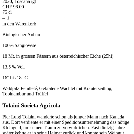
2020, Toscana igt
CHF
98.00
75 cl
–
+
in den Warenkorb
Biologischer Anbau
100% Sangiovese
18 Mt. in grossen Fässern aus österreichischer Eiche (25hl)
13.5 % Vol.
16° bis 18° C
Waldpilz-Feuilleté; Gebratene Wachtel mit Kräuterseitling,
Topinambur und Trüffel
Tolaini Societa Agricola
Pier Luigi Tolaini wanderte schon als junger Mann nach Kanada
aus. Dort verdiente er mit einer Speditionsunternehmung das nötige
Kleingeld, um seinen Traum zu verwirklichen. Fast fünfzig Jahre
später kehrte er in seine Heimat zurück und konnte sein Weingut