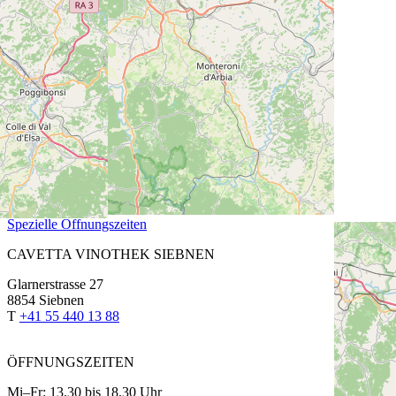
CAVETTA VINOTHEK PFÄFFIKON
Churerstrasse 64
8808 Pfäffikon SZ
T
+41 55 420 11 44
ÖFFNUNGSZEITEN
Fr: 13.30 bis 18.30 Uhr
Sa: 9.00 bis 15.00 Uhr
Montag bis Donnerstag auf Anmeldung
Spezielle Öffnungszeiten
CAVETTA VINOTHEK SIEBNEN
Glarnerstrasse 27
8854 Siebnen
T
+41 55 440 13 88
ÖFFNUNGSZEITEN
Mi–Fr: 13.30 bis 18.30 Uhr