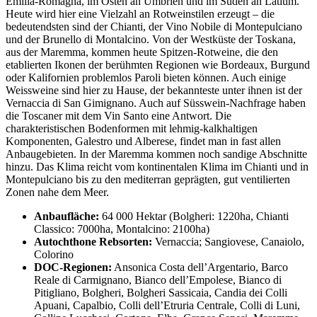
Emilia-Romagna, im Osten an Umbrien und im Süden an Latium.
Heute wird hier eine Vielzahl an Rotweinstilen erzeugt – die
bedeutendsten sind der Chianti, der Vino Nobile di Montepulciano
und der Brunello di Montalcino. Von der Westküste der Toskana,
aus der Maremma, kommen heute Spitzen-Rotweine, die den
etablierten Ikonen der berühmten Regionen wie Bordeaux, Burgund
oder Kalifornien problemlos Paroli bieten können. Auch einige
Weissweine sind hier zu Hause, der bekannteste unter ihnen ist der
Vernaccia di San Gimignano. Auch auf Süsswein-Nachfrage haben
die Toscaner mit dem Vin Santo eine Antwort. Die
charakteristischen Bodenformen mit lehmig-kalkhaltigen
Komponenten, Galestro und Alberese, findet man in fast allen
Anbaugebieten. In der Maremma kommen noch sandige Abschnitte
hinzu. Das Klima reicht vom kontinentalen Klima im Chianti und in
Montepulciano bis zu den mediterran geprägten, gut ventilierten
Zonen nahe dem Meer.
Anbaufläche:
64 000 Hektar (Bolgheri: 1220ha, Chianti
Classico: 7000ha, Montalcino: 2100ha)
Autochthone Rebsorten:
Vernaccia; Sangiovese, Canaiolo,
Colorino
DOC-Regionen:
Ansonica Costa dell’Argentario, Barco
Reale di Carmignano, Bianco dell’Empolese, Bianco di
Pitigliano, Bolgheri, Bolgheri Sassicaia, Candia dei Colli
Apuani, Capalbio, Colli dell’Etruria Centrale, Colli di Luni,