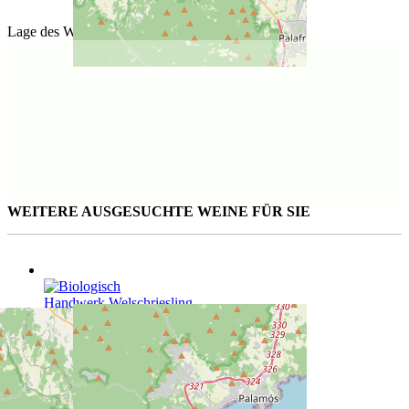
Lage des Weinguts
WEITERE AUSGESUCHTE WEINE FÜR SIE
Handwerk Welschriesling
75 cl | CHF 26.00
Edinburgh Gin Raspberry Liqueur
50 cl | CHF 29.50
Reserve Tawny Port 'Limited Edition 2021'