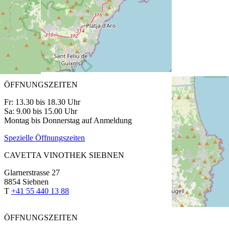
75 cl | CHF 42.50
CAVETTA VINOTHEK PFÄFFIKON
Churerstrasse 64
8808 Pfäffikon SZ
T
+41 55 420 11 44
ÖFFNUNGSZEITEN
Fr: 13.30 bis 18.30 Uhr
Sa: 9.00 bis 15.00 Uhr
Montag bis Donnerstag auf Anmeldung
Spezielle Öffnungszeiten
CAVETTA VINOTHEK SIEBNEN
Glarnerstrasse 27
8854 Siebnen
T
+41 55 440 13 88
ÖFFNUNGSZEITEN