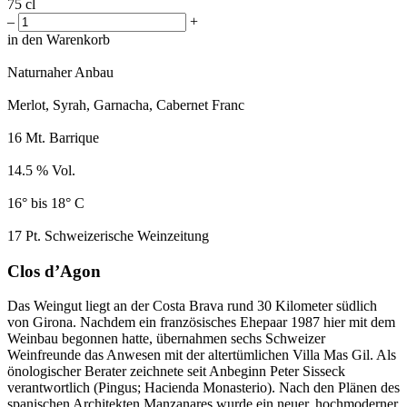
75 cl
–
+
in den Warenkorb
Naturnaher Anbau
Merlot, Syrah, Garnacha, Cabernet Franc
16 Mt. Barrique
14.5 % Vol.
16° bis 18° C
17 Pt. Schweizerische Weinzeitung
Clos d’Agon
Das Weingut liegt an der Costa Brava rund 30 Kilometer südlich
von Girona. Nachdem ein französisches Ehepaar 1987 hier mit dem
Weinbau begonnen hatte, übernahmen sechs Schweizer
Weinfreunde das Anwesen mit der altertümlichen Villa Mas Gil. Als
önologischer Berater zeichnete seit Anbeginn Peter Sisseck
verantwortlich (Pingus; Hacienda Monasterio). Nach den Plänen des
spanischen Architekten Manzanares wurde ein neuer, hochmoderner