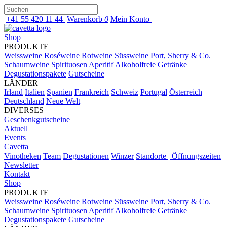
+41 55 420 11 44
Warenkorb
0
Mein Konto
Shop
PRODUKTE
Weissweine
Roséweine
Rotweine
Süssweine
Port, Sherry & Co.
Schaumweine
Spirituosen
Aperitif
Alkoholfreie Getränke
Degustationspakete
Gutscheine
LÄNDER
Irland
Italien
Spanien
Frankreich
Schweiz
Portugal
Österreich
Deutschland
Neue Welt
DIVERSES
Geschenkgutscheine
Aktuell
Events
Cavetta
Vinotheken
Team
Degustationen
Winzer
Standorte | Öffnungszeiten
Newsletter
Kontakt
Shop
PRODUKTE
Weissweine
Roséweine
Rotweine
Süssweine
Port, Sherry & Co.
Schaumweine
Spirituosen
Aperitif
Alkoholfreie Getränke
Degustationspakete
Gutscheine