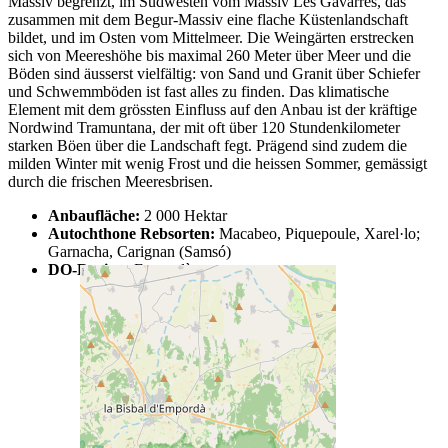
Massiv begrenzt, im Südwesten vom Massiv Les Gavarres, das
zusammen mit dem Begur-Massiv eine flache Küstenlandschaft
bildet, und im Osten vom Mittelmeer. Die Weingärten erstrecken
sich von Meereshöhe bis maximal 260 Meter über Meer und die
Böden sind äusserst vielfältig: von Sand und Granit über Schiefer
und Schwemmböden ist fast alles zu finden. Das klimatische
Element mit dem grössten Einfluss auf den Anbau ist der kräftige
Nordwind Tramuntana, der mit oft über 120 Stundenkilometer
starken Böen über die Landschaft fegt. Prägend sind zudem die
milden Winter mit wenig Frost und die heissen Sommer, gemässigt
durch die frischen Meeresbrisen.
Anbaufläche:
2 000 Hektar
Autochthone Rebsorten:
Macabeo, Piquepoule, Xarel·lo;
Garnacha, Carignan (Samsó)
DO-Region:
Empordà