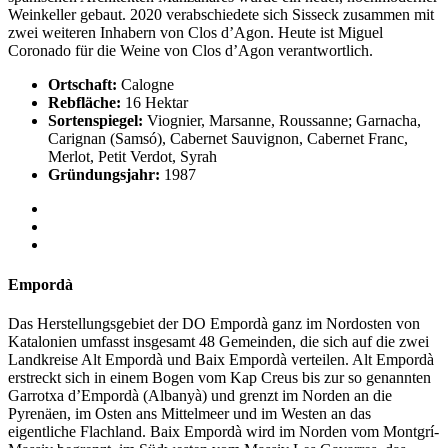
Weinkeller gebaut. 2020 verabschiedete sich Sisseck zusammen mit
zwei weiteren Inhabern von Clos d’Agon. Heute ist Miguel
Coronado für die Weine von Clos d’Agon verantwortlich.
Ortschaft:
Calogne
Rebfläche:
16 Hektar
Sortenspiegel:
Viognier, Marsanne, Roussanne; Garnacha,
Carignan (Samsó), Cabernet Sauvignon, Cabernet Franc,
Merlot, Petit Verdot, Syrah
Gründungsjahr:
1987
Empordà
Das Herstellungsgebiet der DO Empordà ganz im Nordosten von
Katalonien umfasst insgesamt 48 Gemeinden, die sich auf die zwei
Landkreise Alt Empordà und Baix Empordà verteilen. Alt Empordà
erstreckt sich in einem Bogen vom Kap Creus bis zur so genannten
Garrotxa d’Empordà (Albanyà) und grenzt im Norden an die
Pyrenäen, im Osten ans Mittelmeer und im Westen an das
eigentliche Flachland. Baix Empordà wird im Norden vom Montgrí-