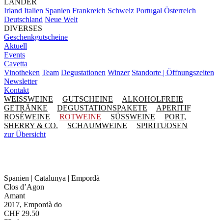
LÄNDER
Irland
Italien
Spanien
Frankreich
Schweiz
Portugal
Österreich
Deutschland
Neue Welt
DIVERSES
Geschenkgutscheine
Aktuell
Events
Cavetta
Vinotheken
Team
Degustationen
Winzer
Standorte | Öffnungszeiten
Newsletter
Kontakt
WEISSWEINE
GUTSCHEINE
ALKOHOLFREIE
GETRÄNKE
DEGUSTATIONSPAKETE
APERITIF
ROSÉWEINE
ROTWEINE
SÜSSWEINE
PORT,
SHERRY & CO.
SCHAUMWEINE
SPIRITUOSEN
zur Übersicht
Spanien | Catalunya | Empordà
Clos d’Agon
Amant
2017, Empordà do
CHF
29.50