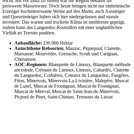
reicht. Bis vor zirka 20 Jahren war die Region bekannt für
preiswerte Massenware. Doch heute bringen nicht nur einheimische
Erzeuger hochinteressante Weine auf den Markt, auch Aussteiger
und Quereinsteiger haben sich hier niedergelassen und massiv
investiert. Das warme und trockene Klima ist mediterran geprägt,
zudem kann das Languedoc-Roussillon mit einer unglaublichen
Vielfalt an Terroirs punkten.
Anbaufläche:
230 000 Hektar
Autochthone Rebsorten:
Mauzac, Piquepoul, Clairette,
Marsanne; Mourvèdre, Grenache, Syrah und Carignan,
Chenanson
AOC-Regionen:
Blanquette de Limoux, Blanquette méthode
ancestrale, Crémant du Limoux, Limoux, Cabardès, Clairette
du Languedoc, Corbières, Coteaux du Languedoc, Faugères,
Fitou, Minervois, Minervois-La-Livinière, Malepère, Muscat
de Lunel, Muscat de Frontignan, Muscat de Frontignan,
Muscat de Mireval, Muscat de Saint-Jean-de-Minervois,
Picpoul de Pinet, Saint-Chinian, Terrasses du Larzac