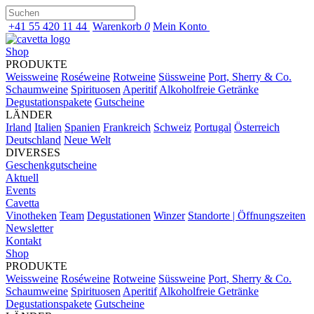
+41 55 420 11 44
Warenkorb
0
Mein Konto
Shop
PRODUKTE
Weissweine
Roséweine
Rotweine
Süssweine
Port, Sherry & Co.
Schaumweine
Spirituosen
Aperitif
Alkoholfreie Getränke
Degustationspakete
Gutscheine
LÄNDER
Irland
Italien
Spanien
Frankreich
Schweiz
Portugal
Österreich
Deutschland
Neue Welt
DIVERSES
Geschenkgutscheine
Aktuell
Events
Cavetta
Vinotheken
Team
Degustationen
Winzer
Standorte | Öffnungszeiten
Newsletter
Kontakt
Shop
PRODUKTE
Weissweine
Roséweine
Rotweine
Süssweine
Port, Sherry & Co.
Schaumweine
Spirituosen
Aperitif
Alkoholfreie Getränke
Degustationspakete
Gutscheine