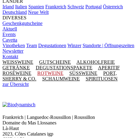
LÄNDER
Irland
Italien
Spanien
Frankreich
Schweiz
Portugal
Österreich
Deutschland
Neue Welt
DIVERSES
Geschenkgutscheine
Aktuell
Events
Cavetta
Vinotheken
Team
Degustationen
Winzer
Standorte | Öffnungszeiten
Newsletter
Kontakt
WEISSWEINE
GUTSCHEINE
ALKOHOLFREIE
GETRÄNKE
DEGUSTATIONSPAKETE
APERITIF
ROSÉWEINE
ROTWEINE
SÜSSWEINE
PORT,
SHERRY & CO.
SCHAUMWEINE
SPIRITUOSEN
zur Übersicht
Frankreich | Languedoc-Roussillon | Roussillon
Domaine du Mas Llossanes
Là-Haut
2023, Côtes Catalanes igp