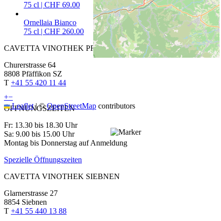
75 cl | CHF 69.00
Ornellaia Bianco
75 cl | CHF 260.00
CAVETTA VINOTHEK PFÄFFIKON
Churerstrasse 64
8808 Pfäffikon SZ
T
+41 55 420 11 44
+
−
Leaflet
|
©
OpenStreetMap
contributors
ÖFFNUNGSZEITEN
Fr: 13.30 bis 18.30 Uhr
Sa: 9.00 bis 15.00 Uhr
Montag bis Donnerstag auf Anmeldung
Spezielle Öffnungszeiten
CAVETTA VINOTHEK SIEBNEN
Glarnerstrasse 27
8854 Siebnen
T
+41 55 440 13 88