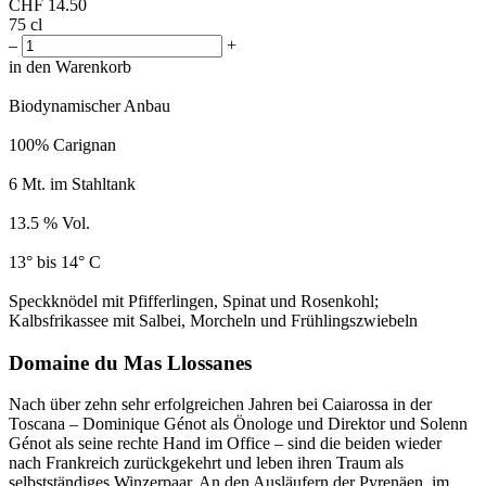
CHF
14.50
75 cl
–
+
in den Warenkorb
Biodynamischer Anbau
100% Carignan
6 Mt. im Stahltank
13.5 % Vol.
13° bis 14° C
Speckknödel mit Pfifferlingen, Spinat und Rosenkohl;
Kalbsfrikassee mit Salbei, Morcheln und Frühlingszwiebeln
Domaine du Mas Llossanes
Nach über zehn sehr erfolgreichen Jahren bei Caiarossa in der
Toscana – Dominique Génot als Önologe und Direktor und Solenn
Génot als seine rechte Hand im Office – sind die beiden wieder
nach Frankreich zurückgekehrt und leben ihren Traum als
selbstständiges Winzerpaar. An den Ausläufern der Pyrenäen, im