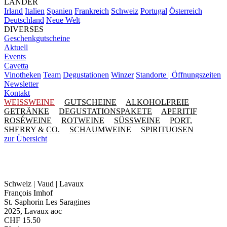
LÄNDER
Irland
Italien
Spanien
Frankreich
Schweiz
Portugal
Österreich
Deutschland
Neue Welt
DIVERSES
Geschenkgutscheine
Aktuell
Events
Cavetta
Vinotheken
Team
Degustationen
Winzer
Standorte | Öffnungszeiten
Newsletter
Kontakt
WEISSWEINE
GUTSCHEINE
ALKOHOLFREIE
GETRÄNKE
DEGUSTATIONSPAKETE
APERITIF
ROSÉWEINE
ROTWEINE
SÜSSWEINE
PORT,
SHERRY & CO.
SCHAUMWEINE
SPIRITUOSEN
zur Übersicht
Schweiz | Vaud | Lavaux
François Imhof
St. Saphorin Les Saragines
2025, Lavaux aoc
CHF
15.50