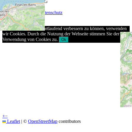
© 2026 Keel-Weine AG
AGB
|
Impressum
|
Datenschutz
Um unsere Webseite fortlaufend verbessern zu können, verwenden
wir Cookies. Durch die Nutzung der Webseite stimmen Sie der
Verwendung von Cookies zu.
Ok
+
−
Leaflet
|
©
OpenStreetMap
contributors