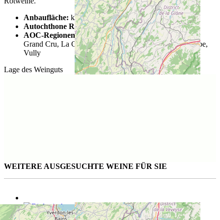
Rotweine.
Anbaufläche:
knapp 3800 Hektar
Autochthone Rebsorten:
Chasselas
AOC-Regionen:
Lavaux, Dézaley Grand Cru, Calamin
Grand Cru, La Côte, Chablais, Bonvillars, Côtes de l’Orbe,
Vully
Lage des Weinguts
WEITERE AUSGESUCHTE WEINE FÜR SIE
Roero Arneis