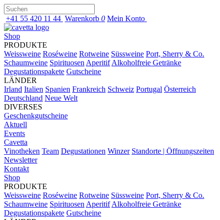
+41 55 420 11 44
Warenkorb
0
Mein Konto
Shop
PRODUKTE
Weissweine
Roséweine
Rotweine
Süssweine
Port, Sherry & Co.
Schaumweine
Spirituosen
Aperitif
Alkoholfreie Getränke
Degustationspakete
Gutscheine
LÄNDER
Irland
Italien
Spanien
Frankreich
Schweiz
Portugal
Österreich
Deutschland
Neue Welt
DIVERSES
Geschenkgutscheine
Aktuell
Events
Cavetta
Vinotheken
Team
Degustationen
Winzer
Standorte | Öffnungszeiten
Newsletter
Kontakt
Shop
PRODUKTE
Weissweine
Roséweine
Rotweine
Süssweine
Port, Sherry & Co.
Schaumweine
Spirituosen
Aperitif
Alkoholfreie Getränke
Degustationspakete
Gutscheine