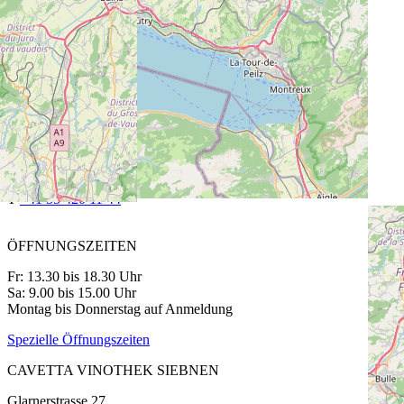
75 cl | CHF 22.50
Gigondas 2020
75 cl | CHF 32.00
Penderyn Sherrywood
70 cl | CHF 88.00
CAVETTA VINOTHEK PFÄFFIKON
Churerstrasse 64
8808 Pfäffikon SZ
T
+41 55 420 11 44
ÖFFNUNGSZEITEN
Fr: 13.30 bis 18.30 Uhr
Sa: 9.00 bis 15.00 Uhr
Montag bis Donnerstag auf Anmeldung
Spezielle Öffnungszeiten
CAVETTA VINOTHEK SIEBNEN
Glarnerstrasse 27