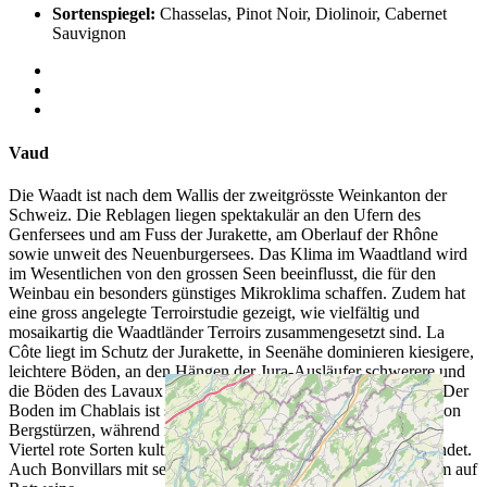
Sortenspiegel:
Chasselas, Pinot Noir, Diolinoir, Cabernet
Sauvignon
Vaud
Die Waadt ist nach dem Wallis der zweitgrösste Weinkanton der
Schweiz. Die Reblagen liegen spektakulär an den Ufern des
Genfersees und am Fuss der Jurakette, am Oberlauf der Rhône
sowie unweit des Neuenburgersees. Das Klima im Waadtland wird
im Wesentlichen von den grossen Seen beeinflusst, die für den
Weinbau ein besonders günstiges Mikroklima schaffen. Zudem hat
eine gross angelegte Terroirstudie gezeigt, wie vielfältig und
mosaikartig die Waadtländer Terroirs zusammengesetzt sind. La
Côte liegt im Schutz der Jurakette, in Seenähe dominieren kiesigere,
leichtere Böden, an den Hängen der Jura-Ausläufer schwerere und
die Böden des Lavaux sind stark vom Rhônegletscher geprägt. Der
Boden im Chablais ist steinig und besteht teilweise aus Schutt von
Bergstürzen, während man in den Côtes de l’Orbe, wo zu drei
Viertel rote Sorten kultiviert werden, Molasse, Kalk und Ton findet.
Auch Bonvillars mit seinen Kalk- und Kiesböden setzt vor allem auf