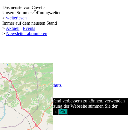
Das neuste von Cavetta
Unsere Sommer-Öffnungszeiten
>
weiterlesen
Immer auf dem neusten Stand
>
Aktuell
|
Events
>
Newsletter abonnieren
© 2026 Keel-Weine AG
AGB
|
Impressum
|
Datenschutz
Um unsere Webseite fortlaufend verbessern zu können, verwenden
wir Cookies. Durch die Nutzung der Webseite stimmen Sie der
Verwendung von Cookies zu.
Ok