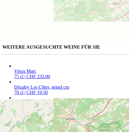
WEITERE AUSGESUCHTE WEINE FÜR SIE
Vieux Marc
75 cl | CHF 232.00
Dézaley Les Côtes, grand cru
70 cl | CHF 19.50
Monte Secco, extra dry
75 cl | CHF 29.50
CAVETTA VINOTHEK PFÄFFIKON
Churerstrasse 64