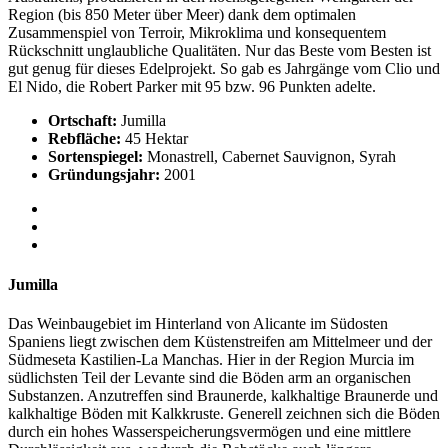
Region (bis 850 Meter über Meer) dank dem optimalen
Zusammenspiel von Terroir, Mikroklima und konsequentem
Rückschnitt unglaubliche Qualitäten. Nur das Beste vom Besten ist
gut genug für dieses Edelprojekt. So gab es Jahrgänge vom Clio und
El Nido, die Robert Parker mit 95 bzw. 96 Punkten adelte.
Ortschaft:
Jumilla
Rebfläche:
45 Hektar
Sortenspiegel:
Monastrell, Cabernet Sauvignon, Syrah
Gründungsjahr:
2001
Jumilla
Das Weinbaugebiet im Hinterland von Alicante im Südosten
Spaniens liegt zwischen dem Küstenstreifen am Mittelmeer und der
Südmeseta Kastilien-La Manchas. Hier in der Region Murcia im
südlichsten Teil der Levante sind die Böden arm an organischen
Substanzen. Anzutreffen sind Braunerde, kalkhaltige Braunerde und
kalkhaltige Böden mit Kalkkruste. Generell zeichnen sich die Böden
durch ein hohes Wasserspeicherungsvermögen und eine mittlere