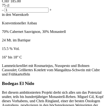
CHF
185.00
75 cl
–
+
in den Warenkorb
Konventioneller Anbau
70% Cabernet Sauvignon, 30% Monastrell
24 Mt. im Barrique
15.5 % Vol.
16° bis 18° C
Lammrückenfilet mit Rosmarinjus, Nusspesto und Bohnen
Cassoulet; Grilliertes Kotelett vom Mangalitza-Schwein mit Cidre
und Frühkartoffeln
Bodegas El Nido
Bei diesem ambitionierten Projekt dreht sich alles um das Potenzial
uralter, teils bis hundertjähriger Monastrell-Reben. Miguel Gil, Kopf
dieses Vorhabens, und Chris Ringland, einer der besten Önologen
Australiens, produzieren in den höchstgelegenen Weingärten der