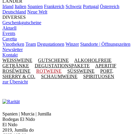
LÄNDER
Irland
Italien
Spanien
Frankreich
Schweiz
Portugal
Österreich
Deutschland
Neue Welt
DIVERSES
Geschenkgutscheine
Aktuell
Events
Cavetta
Vinotheken
Team
Degustationen
Winzer
Standorte | Öffnungszeiten
Newsletter
Kontakt
WEISSWEINE
GUTSCHEINE
ALKOHOLFREIE
GETRÄNKE
DEGUSTATIONSPAKETE
APERITIF
ROSÉWEINE
ROTWEINE
SÜSSWEINE
PORT,
SHERRY & CO.
SCHAUMWEINE
SPIRITUOSEN
zur Übersicht
Spanien | Murcia | Jumilla
Bodegas El Nido
El Nido
2019, Jumilla do