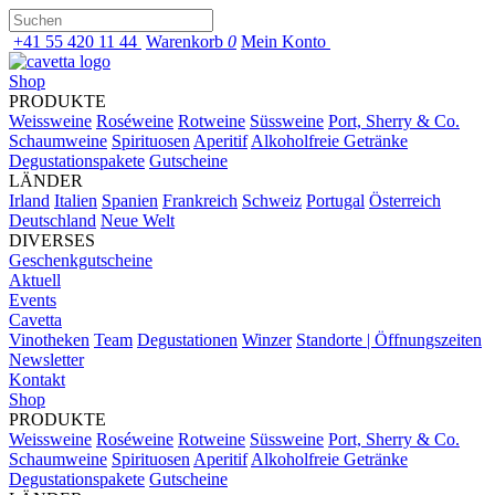
+41 55 420 11 44
Warenkorb
0
Mein Konto
Shop
PRODUKTE
Weissweine
Roséweine
Rotweine
Süssweine
Port, Sherry & Co.
Schaumweine
Spirituosen
Aperitif
Alkoholfreie Getränke
Degustationspakete
Gutscheine
LÄNDER
Irland
Italien
Spanien
Frankreich
Schweiz
Portugal
Österreich
Deutschland
Neue Welt
DIVERSES
Geschenkgutscheine
Aktuell
Events
Cavetta
Vinotheken
Team
Degustationen
Winzer
Standorte | Öffnungszeiten
Newsletter
Kontakt
Shop
PRODUKTE
Weissweine
Roséweine
Rotweine
Süssweine
Port, Sherry & Co.
Schaumweine
Spirituosen
Aperitif
Alkoholfreie Getränke
Degustationspakete
Gutscheine