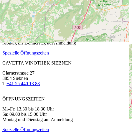
8808 Pfäffikon SZ
T
+41 55 420 11 44
ÖFFNUNGSZEITEN
Fr: 13.30 bis 18.30 Uhr
Sa: 9.00 bis 15.00 Uhr
Montag bis Donnerstag auf Anmeldung
Spezielle Öffnungszeiten
CAVETTA VINOTHEK SIEBNEN
Glarnerstrasse 27
8854 Siebnen
T
+41 55 440 13 88
ÖFFNUNGSZEITEN
Mi–Fr: 13.30 bis 18.30 Uhr
Sa: 09.00 bis 15.00 Uhr
Montag und Dienstag auf Anmeldung
Spezielle Öffnungszeiten